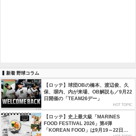
新着 野球コラム
【ロッテ】球団OBの橋本、渡辺俊、久
保、塀内、内が来場、OB解説も／9月22
日開催の「TEAM26デー」
HOT TOPIC
【ロッテ】史上最大級「MARINES
FOOD FESTIVAL 2026」第4弾
「KOREAN FOOD」は9月19～22日／