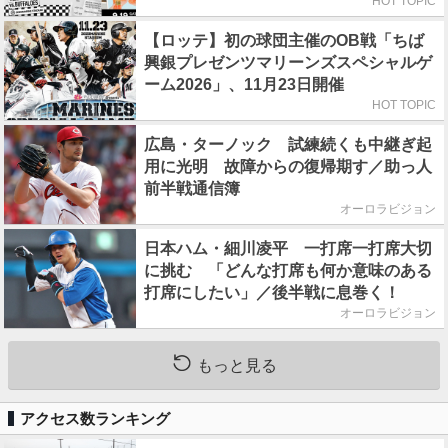
初日はビール半額デー
HOT TOPIC
【ロッテ】初の球団主催のOB戦「ちば
興銀プレゼンツマリーンズスペシャルゲ
ーム2026」、11月23日開催
HOT TOPIC
広島・ターノック 試練続くも中継ぎ起
用に光明 故障からの復帰期す／助っ人
前半戦通信簿
オーロラビジョン
日本ハム・細川凌平 一打席一打席大切
に挑む 「どんな打席も何か意味のある
打席にしたい」／後半戦に息巻く！
オーロラビジョン
もっと見る
アクセス数ランキング