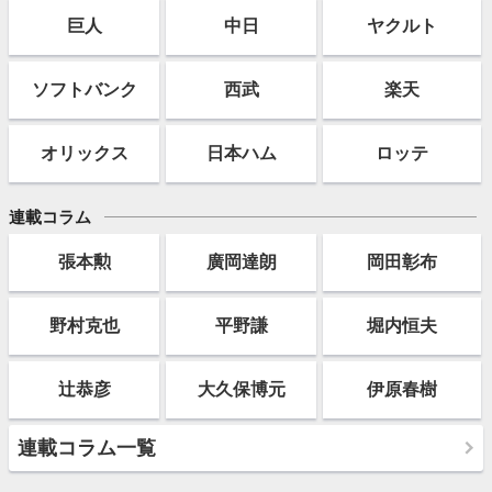
巨人
中日
ヤクルト
ソフト
バンク
西武
楽天
オリックス
日本ハム
ロッテ
連載コラム
張本勲
廣岡達朗
岡田彰布
野村克也
平野謙
堀内恒夫
辻恭彦
大久保博元
伊原春樹
連載コラム一覧