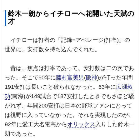
鈴木一朗からイチローへ花開いた天賦の
才
イチローは打者の「記録=アベレージ(打率)」の
世界に、安打数を持ち込んでくれた。
昔は、焦点は打率であって、安打数は二の次であ
った。そこで50年に
藤村富美男
(
阪神
)が打った年間
191安打は長いこと破られなかった。63年に
広瀬叔
功
(南海)が149試合で187安打したときでもさほど騒
がれず、年間200安打は日本の野球ファンにとって
は視野に入っていなかった。それを実現したのが、
92年に愛工大名電高から
オリックス
入りした鈴木一
朗であった。