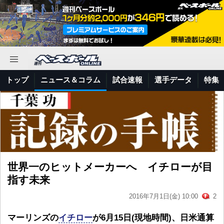
トップ
ニュース＆コラム
試合速報
選手データ
特集
世界一のヒットメーカーへ イチローが目
指す未来
2016年7月1日(金) 10:00
2
マーリンズの
イチロー
が6月15日(現地時間)、日米通算