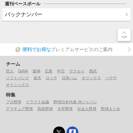
週刊ベースボール
バックナンバー
便利でお得な
プレミアムサービスのご案内
P
チーム
巨人
DeNA
阪神
広島
中日
ヤクルト
西武
ソフトバンク
楽天
ロッテ
日本ハム
オリックス
ハヤテ
オイシックス
特集
プロ野球
ドラフト会議
野球日本代表 侍ジャパン
アマチュア野球
高校野球
大学野球
社会人野球
野球まとめ