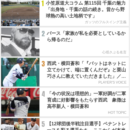
1
小笠原道大コラム 第115回 千葉の魅力
「出身地・千葉の話の続き。昔から野
球熱の高い土地柄です」
ガッツのフルスイング主義
2
バース「家族が私を必要としているか
ら帰るのだ」
心揺さぶる名言
3
西武・横田蒼和「『バットはネットに
立てかけて、端に置くんだぞ』と栗山
巧さんに教えていただきました」／憧
れの人からの金言
PLAYER'S VOICE
4
「今の状況は理想的」一軍好調が二軍
育成に好影響をもたらす西武 象徴は
高卒新人・横田蒼和
HOT TOPIC
5
【12球団後半戦注目選手】ペナントレ