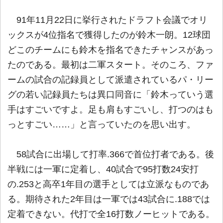
91年11月22日に挙行されたドラフト会議でオリ
ックスが4位指名で獲得したのが鈴木一朗。12球団
どこのチームにも鈴木を指名できたチャンスがあっ
たのである。最初は二軍スタート。そのころ、ファ
ームの試合の記録員として派遣されているパ・リー
グの若い記録員たちは異口同音に「鈴木っていう選
手はすごいですよ。足も肩もすごいし、打つのはも
っとすごい……」と言っていたのを思い出す。
58試合に出場して打率.366で首位打者である。後
半戦には一軍に定着し、40試合で95打数24安打
の.253と高卒1年目の選手としては立派なものであ
る。期待された2年目は一軍では43試合に.188では
定着できない。代打で全16打数ノーヒットである。