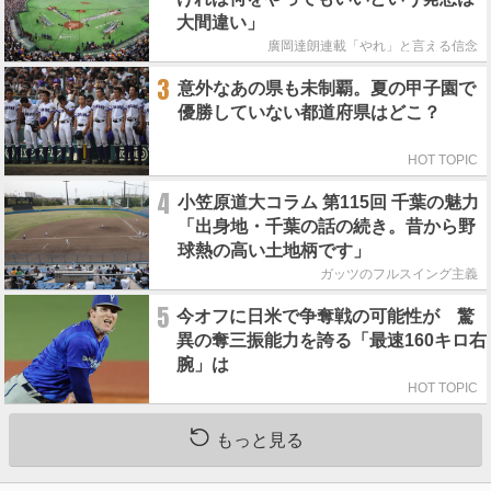
大間違い」
廣岡達朗連載「やれ」と言える信念
3
意外なあの県も未制覇。夏の甲子園で
優勝していない都道府県はどこ？
HOT TOPIC
4
小笠原道大コラム 第115回 千葉の魅力
「出身地・千葉の話の続き。昔から野
球熱の高い土地柄です」
ガッツのフルスイング主義
5
今オフに日米で争奪戦の可能性が 驚
異の奪三振能力を誇る「最速160キロ右
腕」は
HOT TOPIC
もっと見る