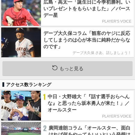
広島・高太一「誕生日に今季初勝利。い
いプレゼントをもらいました」／バース
デー星
PLAYER'S VOICE
デーブ大久保コラム「観客のヤジに反応
してしまうのは心が本当に純粋だからな
のです」
デーブ大久保 さあ、話しましょう！
もっと見る
アクセス数ランキング
1
中日・大野雄大「『話す選手おらへん
な』と思ったら坂本勇人が来た！」／
オールスター
PLAYER'S VOICE
2
廣岡達朗コラム「オールスター、面白
ければ何をやってもいいという発想は