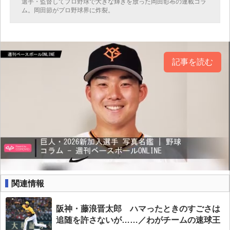
選手・監督してプロ野球で大きな輝きを放った岡田彰布の連載コラ
ム。岡田節がプロ野球界に炸裂。
記事を読む
関連情報
阪神・藤浪晋太郎 ハマったときのすごさは
追随を許さないが……／わがチームの速球王