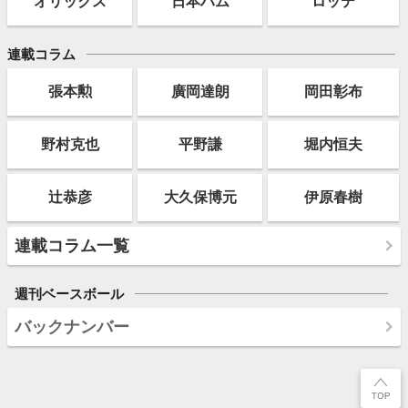
オリックス
日本ハム
ロッテ
連載コラム
張本勲
廣岡達朗
岡田彰布
野村克也
平野謙
堀内恒夫
辻恭彦
大久保博元
伊原春樹
連載コラム一覧
週刊ベースボール
バックナンバー