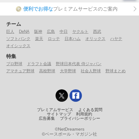
便利でお得な
プレミアムサービスのご案内
P
チーム
巨人
DeNA
阪神
広島
中日
ヤクルト
西武
ソフトバンク
楽天
ロッテ
日本ハム
オリックス
ハヤテ
オイシックス
特集
プロ野球
ドラフト会議
野球日本代表 侍ジャパン
アマチュア野球
高校野球
大学野球
社会人野球
野球まとめ
プレミアムサービス
よくある質問
サイトマップ
利用規約
広告募集
プライバシーポリシー
©NetDreamers
©ベースボール・マガジン社