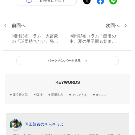
この記事に注目！
前回へ
次回へ
岡田彰布コラム「大富豪
岡田彰布コラム「酷暑の
の『球団持ちたい』発
中、夏の甲子園も始まり
言。オレは賛成やけど、
楽しみが増えるよ。セ・
提案があるわ。一方、広
リーグは1強5弱。広島に
島への挑戦権争いでは巨
死角が見当たらないわ」
バックナンバーを見る
人が投手陣の良い形を見
せたよ」
KEYWORDS
藤浪晋太郎
阪神
岡田彰布
そらそうよ
オススメ
岡田彰布のそらそうよ