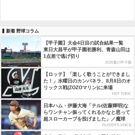
新着 野球コラム
【甲子園】大会4日目の試合結果一覧
東日大昌平が甲子園初勝利、青森山田は
1点差で逃げ切り
2026夏の甲子園
【ロッテ】「楽しく歌うことができまし
た！」水曜日のカンパネラ、8月8日のオ
リックス戦(ZOZOマリン)に来場
HOT TOPIC
日本ハム・伊藤大海「テル(佐藤輝明)な
らワンチャン振ってくれるかなと思って
超スローカーブを投げました」／魔球
PLAYER'S VOICE