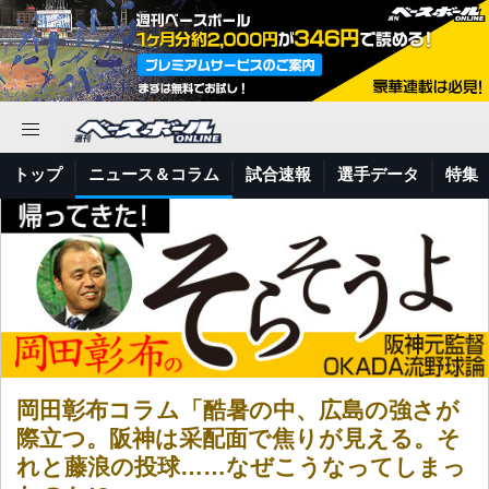
トップ
ニュース＆コラム
試合速報
選手データ
特集
岡田彰布コラム「酷暑の中、広島の強さが
際立つ。阪神は采配面で焦りが見える。そ
れと藤浪の投球……なぜこうなってしまっ