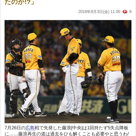
たのか!?」
2018年8月3日(金) 11:00
9
7月26日の
広島
戦で先発した藤浪[中央]は1回持たず5失点降板
に……藤浪再生の道は過去をひも解くことも必要やと思うわ/