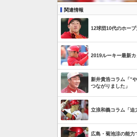
関連情報
12球団10代のホー
2019ルーキー最新
新井貴浩コラム「“
つながりました」
立浪和義コラム「迫
広島・菊池涼の能力