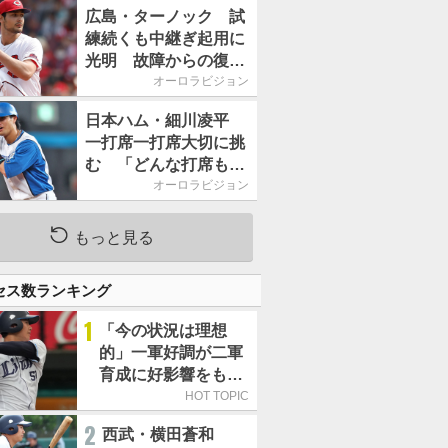
2026」、11月23日開
広島・ターノック 試
催
練続くも中継ぎ起用に
光明 故障からの復帰
期す／助っ人前半戦通
オーロラビジョン
信簿
日本ハム・細川凌平
一打席一打席大切に挑
む 「どんな打席も何
か意味のある打席にし
オーロラビジョン
たい」／後半戦に息巻
く！
もっと見る
セス数ランキング
1
「今の状況は理想
的」一軍好調が二軍
育成に好影響をもた
らす西武 象徴は高
HOT TOPIC
卒新人・横田蒼和
2
西武・横田蒼和