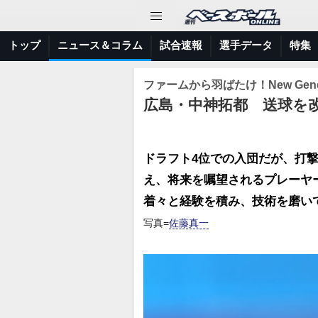
トップ
ニュース＆コラム
試合速報
選手データ
特集
ファームから羽ばたけ！New Gener
広島・中神拓都 送球を
ドラフト4位での入団だが、打
え、将来を嘱望されるプレーヤ
着々と経験を積み、技術を磨い
写真=
佐藤真一