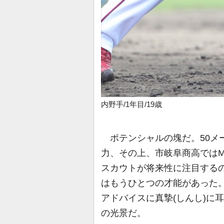
内野手/1年目/19歳
ポテンシャルの塊だ。50メー
力、その上、市岐阜商高ではM
スカウトが将来性に注目する
はもうひとつの才能があった
アドバイスに真摯(しんし)に
の光景だ。