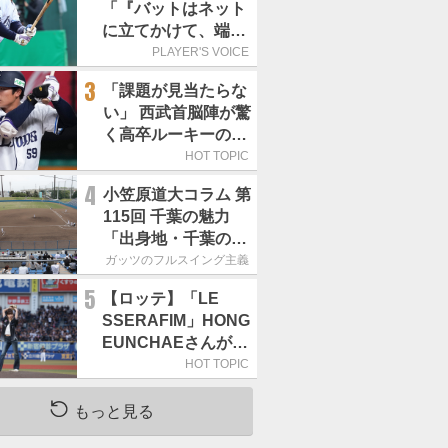
「『バットはネット
に立てかけて、端に
置くんだぞ』と栗山
PLAYER'S VOICE
巧さんに教えていた
3
「課題が見当たらな
だきました」／憧れ
い」 西武首脳陣が驚
の人からの金言
く高卒ルーキーの高
い“完成度”
HOT TOPIC
4
小笠原道大コラム 第
115回 千葉の魅力
「出身地・千葉の話
の続き。昔から野球
ガッツのフルスイング主義
熱の高い土地柄で
5
【ロッテ】「LE
す」
SSERAFIM」HONG
EUNCHAEさんが始
球式「この場に立て
HOT TOPIC
て本当にうれしい」
／8月5日の西武戦
もっと見る
（ZOZOマリン）