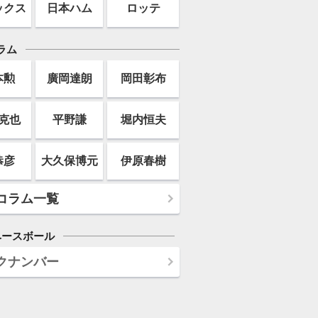
ックス
日本ハム
ロッテ
ラム
本勲
廣岡達朗
岡田彰布
克也
平野謙
堀内恒夫
恭彦
大久保博元
伊原春樹
コラム一覧
ベースボール
クナンバー