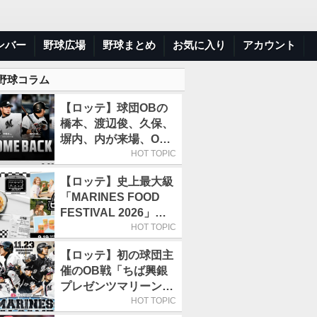
ンバー
野球広場
野球まとめ
お気に入り
アカウント
 野球コラム
【ロッテ】球団OBの
橋本、渡辺俊、久保、
塀内、内が来場、OB
解説も／9月22日開催
HOT TOPIC
の「TEAM26デー」
【ロッテ】史上最大級
「MARINES FOOD
FESTIVAL 2026」第4
弾「KOREAN
HOT TOPIC
FOOD」は9月19～22
【ロッテ】初の球団主
日／初日はビール半額
催のOB戦「ちば興銀
デー
プレゼンツマリーンズ
スペシャルゲーム
HOT TOPIC