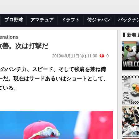
プロ野球
アマチュア
ドラフト
侍ジャパン
バックナ
新着
ations
改善。次は打撃だ
2019年9月11日(水) 11:00
0
撃のパンチ力、スピード、そして強肩を兼ね備
ーだ。現在はサードあるいはショートとして、
ている。