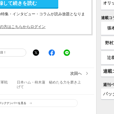
録して続きを読む
オリ
の特集・インタビュー・コラムが読み放題となりま
連載コ
の方はこちらからログイン
張
野村
注目！
辻
連載
次回へ
一軍戦
日本ハム・柿木蓮 秘めたる力を磨き上
週刊
げて
バッ
バックナンバーを見る