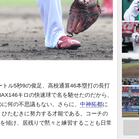
トル5秒9の俊足、高校通算46本塁打の長打
AX146キロの快速球で名を馳せたのだから、
のに何の不思議もない。さらに、
中神拓都
に
。ひたむきに努力する才能である。コーチの
耳を傾け、居残りで黙々と練習することも日常