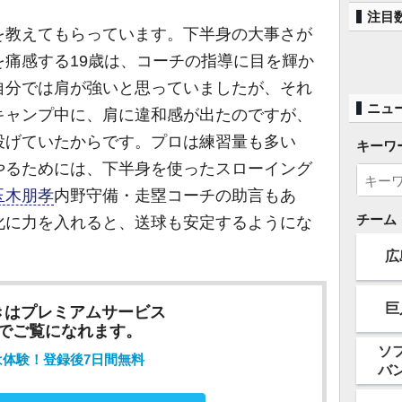
注目
を教えてもらっています。下半身の大事さが
痛感する19歳は、コーチの指導に目を輝か
自分では肩が強いと思っていましたが、それ
ニュ
キャンプ中に、肩に違和感が出たのですが、
投げていたからです。プロは練習量も多い
キーワ
やるためには、下半身を使ったスローイング
玉木朋孝
内野守備・走塁コーチの助言もあ
チーム
化に力を入れると、送球も安定するようにな
・
広
巨
きはプレミアムサービス
でご覧になれます。
ソ
は体験！登録後7日間無料
バ