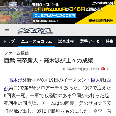
トップ
ニュース＆コラム
試合速報
選手データ
特集
ファーム通信
西武 高卒新人・高木渉が上々の成績
2018年8月29日(水) 17:33
1
高木渉
外野手が8月19日のイースタン・
巨人
戦(
西
武
第二)で第5号ソロアーチを放った。1対2で迎えた
9回裏一死、一軍でも経験のある谷岡から打った起
死回生の同点弾。チームは10回裏、呉のサヨナラ安
打が飛び出し、3対2で勝利をものにした。今季、育