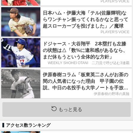
PLAYER'S VOICE
日本ハム・伊藤大海「テル(佐藤輝明)な
らワンチャン振ってくれるかなと思って
超スローカーブを投げました」／魔球
PLAYER'S VOICE
ドジャース・大谷翔平 2本塁打も左膝
の状態は△「数%に違和感があるなら、
まだ休もうという全体的な方針」
WEEKLY SHOHEI OTANI 二刀流で呼び込む3連覇
伊原春樹コラム「板東英二さんがお茶の
間の人気者になった理由 甲子園の伝
説、中日の名投手も大学ノートを手放さ
なかった」
伊原春樹の野球の真髄
もっと見る
アクセス数ランキング