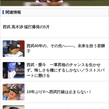
関連情報
西武 高木渉 猛打爆発の5月
西武40年の、その先へ――。未来を担う若獅
子
西武・愛斗 一軍昇格のチャンスを生かせ
ず。悔しさを糧にするしかない／ラストスパ
ートに懸ける
10年ぶりVへ西武打線は止まらない！