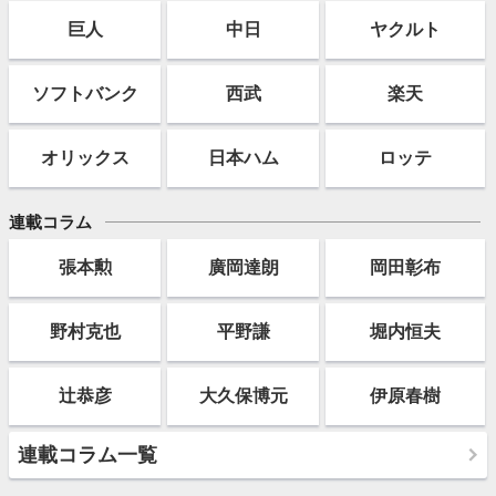
巨人
中日
ヤクルト
ソフト
バンク
西武
楽天
オリックス
日本ハム
ロッテ
連載コラム
張本勲
廣岡達朗
岡田彰布
野村克也
平野謙
堀内恒夫
辻恭彦
大久保博元
伊原春樹
連載コラム一覧