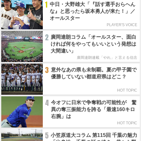
1
中日・大野雄大「『話す選手おらへん
な』と思ったら坂本勇人が来た！」／
オールスター
PLAYER'S VOICE
2
廣岡達朗コラム「オールスター、面白
ければ何をやってもいいという発想は
大間違い」
廣岡達朗連載「やれ」と言える信念
3
意外なあの県も未制覇。夏の甲子園で
優勝していない都道府県はどこ？
HOT TOPIC
4
今オフに日米で争奪戦の可能性が 驚
異の奪三振能力を誇る「最速160キロ
右腕」は
HOT TOPIC
5
小笠原道大コラム 第115回 千葉の魅力