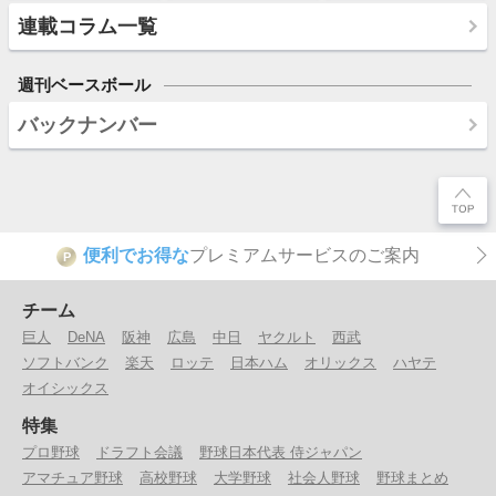
連載コラム一覧
週刊ベースボール
バックナンバー
便利でお得な
プレミアムサービスのご案内
P
チーム
巨人
DeNA
阪神
広島
中日
ヤクルト
西武
ソフトバンク
楽天
ロッテ
日本ハム
オリックス
ハヤテ
オイシックス
特集
プロ野球
ドラフト会議
野球日本代表 侍ジャパン
アマチュア野球
高校野球
大学野球
社会人野球
野球まとめ