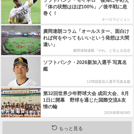
ソフトバンク・モイネロ 復帰に手応え
「体の状態はほぼ100%」／後半戦に息
巻く！
オーロラビジョン
廣岡達朗コラム「オールスター、面白け
れば何をやってもいいという発想は大間
違い」
廣岡達朗連載「やれ」と言える信念
ソフトバンク・2026新加入選手 写真名
鑑
12球団新加入選手写真名鑑
第32回世界少年野球大会 成田大会、8月
1日に開幕 野球を通じた国際交流&友
情の輪
2026球界NEWS
もっと見る