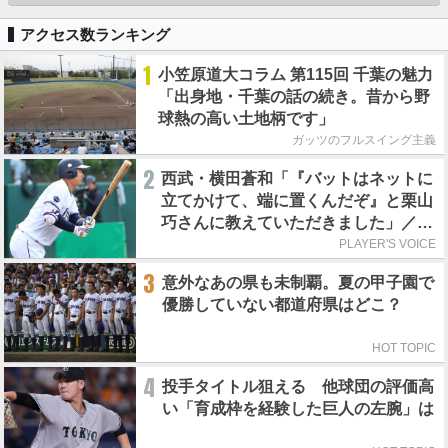
アクセス数ランキング
1
小笠原道大コラム 第115回 千葉の魅力
「出身地・千葉の話の続き。昔から野
球熱の高い土地柄です」
ガッツのフルスイング主義
2
西武・横田蒼和「『バットはネットに
立てかけて、端に置くんだぞ』と栗山
巧さんに教えていただきました」／憧
れの人からの金言
PLAYER'S VOICE
3
意外なあの県も未制覇。夏の甲子園で
優勝していない都道府県はどこ？
HOT TOPIC
4
投手タイトル狙える 他球団の評価高
い「育成枠を経験した巨人の左腕」は