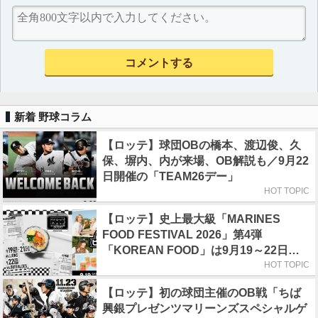
新着 野球コラム
【ロッテ】球団OBの橋本、渡辺俊、久
保、塀内、内が来場、OB解説も／9月22
日開催の「TEAM26デー」
HOT TOPIC
【ロッテ】史上最大級「MARINES
FOOD FESTIVAL 2026」第4弾
「KOREAN FOOD」は9月19～22日／
初日はビール半額デー
HOT TOPIC
【ロッテ】初の球団主催のOB戦「ちば
興銀プレゼンツマリーンズスペシャルゲ