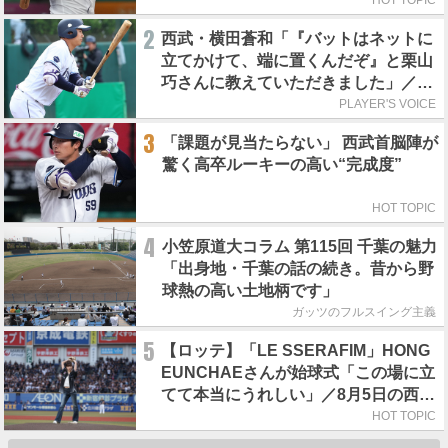
2
西武・横田蒼和「『バットはネットに
立てかけて、端に置くんだぞ』と栗山
巧さんに教えていただきました」／憧
れの人からの金言
PLAYER'S VOICE
3
「課題が見当たらない」 西武首脳陣が
驚く高卒ルーキーの高い“完成度”
HOT TOPIC
4
小笠原道大コラム 第115回 千葉の魅力
「出身地・千葉の話の続き。昔から野
球熱の高い土地柄です」
ガッツのフルスイング主義
5
【ロッテ】「LE SSERAFIM」HONG
EUNCHAEさんが始球式「この場に立
てて本当にうれしい」／8月5日の西武
戦（ZOZOマリン）
HOT TOPIC