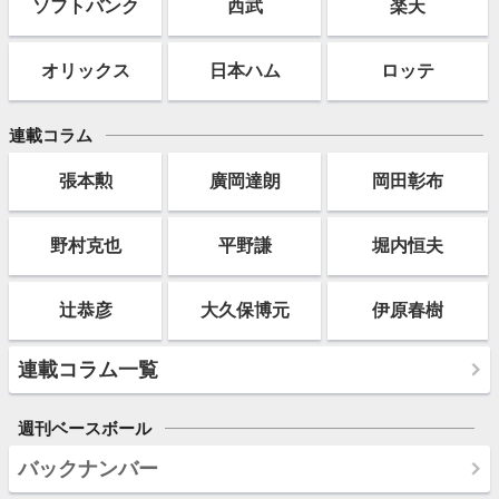
ソフト
バンク
西武
楽天
オリックス
日本ハム
ロッテ
連載コラム
張本勲
廣岡達朗
岡田彰布
野村克也
平野謙
堀内恒夫
辻恭彦
大久保博元
伊原春樹
連載コラム一覧
週刊ベースボール
バックナンバー