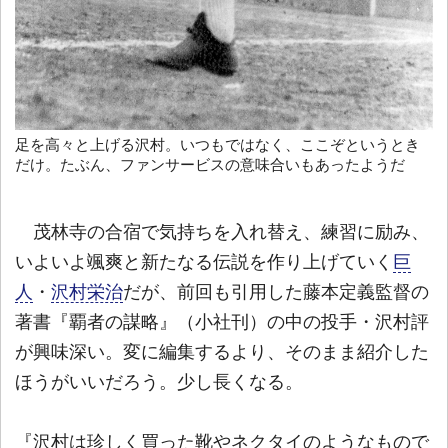
足を高々と上げる沢村。いつもではなく、ここぞというとき
だけ。たぶん、ファンサービスの意味合いもあったようだ
茂林寺の合宿で気持ちを入れ替え、練習に励み、
いよいよ颯爽と新たなる伝説を作り上げていく
巨
人
・
沢村栄治
だが、前回も引用した藤本定義監督の
著書『覇者の謀略』（小社刊）の中の投手・沢村評
が興味深い。変に編集するより、そのまま紹介した
ほうがいいだろう。少し長くなる。
『沢村は珍しく買った靴やネクタイのようなもので