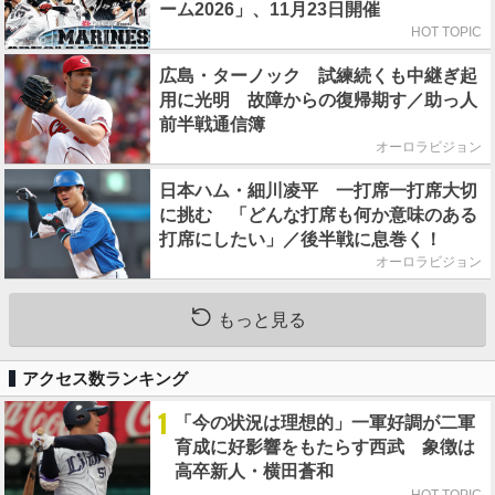
ーム2026」、11月23日開催
HOT TOPIC
広島・ターノック 試練続くも中継ぎ起
用に光明 故障からの復帰期す／助っ人
前半戦通信簿
オーロラビジョン
日本ハム・細川凌平 一打席一打席大切
に挑む 「どんな打席も何か意味のある
打席にしたい」／後半戦に息巻く！
オーロラビジョン
もっと見る
アクセス数ランキング
1
「今の状況は理想的」一軍好調が二軍
育成に好影響をもたらす西武 象徴は
高卒新人・横田蒼和
HOT TOPIC