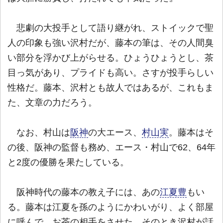
悲劇の大投手として語り継がれ、ストイックで聖
人の印象も強い沢村だが、藤本の筆は、その人間臭
い部分を浮かび上がらせる。ひょうひょうとし、茶
目っ気があり、プライドも高い。さすが投手らしい
性格だ。藤本、沢村とも故人ではあるが、これもま
た、文章の力だろう。
なお、村山は
阪神
の大エース、
村山実
。藤本はそ
の後、阪神の監督も務め、エース・村山で62、64年
と2度の優勝を果たしている。
阪神時代の藤本の教え子には、あの
江夏豊
もい
る。藤本は江夏を孫のようにかわいがり、よく部屋
に呼んで、お茶の相手をさせた。そのとき沢村が話