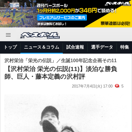
トップ
ニュース＆コラム
試合速報
選手データ
特集
沢村栄治「栄光の伝説」／生誕100年記念企画その11
【沢村栄治 栄光の伝説(11)】淡泊な勝負
師、巨人・藤本定義の沢村評
2017年7月4日(火) 17:00
5