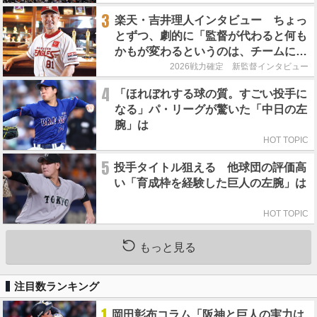
3
楽天・吉井理人インタビュー ちょっ
とずつ、劇的に「監督が代わると何も
かもが変わるというのは、チームにと
って良くないことなんです」
2026戦力確定 新監督インタビュー
4
「ほれぼれする球の質。すごい投手に
なる」パ・リーグが驚いた「中日の左
腕」は
HOT TOPIC
5
投手タイトル狙える 他球団の評価高
い「育成枠を経験した巨人の左腕」は
HOT TOPIC
もっと見る
注目数ランキング
1
岡田彰布コラム「阪神と巨人の実力は