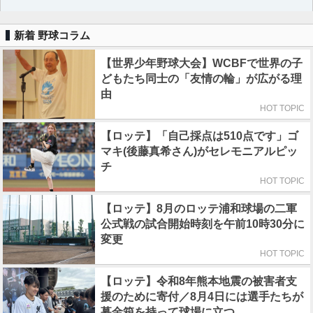
新着 野球コラム
【世界少年野球大会】WCBFで世界の子
どもたち同士の「友情の輪」が広がる理
由
HOT TOPIC
【ロッテ】「自己採点は510点です」ゴ
マキ(後藤真希さん)がセレモニアルピッ
チ
HOT TOPIC
【ロッテ】8月のロッテ浦和球場の二軍
公式戦の試合開始時刻を午前10時30分に
変更
HOT TOPIC
【ロッテ】令和8年熊本地震の被害者支
援のために寄付／8月4日には選手たちが
募金箱を持って球場に立つ