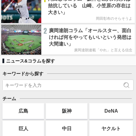
拮抗している 山崎、小笠原の存在は
大きい」
岡田彰布のそらそうよ
2
廣岡達朗コラム「オールスター、面白
ければ何をやってもいいという発想は
大間違い」
廣岡達朗連載「やれ」と言える信念
ニュース&コラムを探す
キーワードから探す
チーム
広島
阪神
DeNA
巨人
中日
ヤクルト