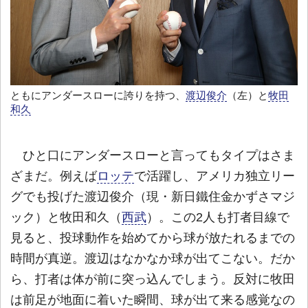
ともにアンダースローに誇りを持つ、
渡辺俊介
（左）と
牧田
和久
ひと口にアンダースローと言ってもタイプはさま
ざまだ。例えば
ロッテ
で活躍し、アメリカ独立リー
グでも投げた渡辺俊介（現・新日鐵住金かずさマジ
ック）と牧田和久（
西武
）。この2人も打者目線で
見ると、投球動作を始めてから球が放たれるまでの
時間が真逆。渡辺はなかなか球が出てこない。だか
ら、打者は体が前に突っ込んでしまう。反対に牧田
は前足が地面に着いた瞬間、球が出て来る感覚なの