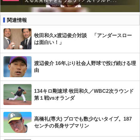
関連情報
牧田和久x渡辺俊介対談 「アンダースロー
は面白い！」
渡辺俊介 16年ぶり社会人野球で投げ続ける理
由
134キロ剛速球 牧田和久／WBC2次ラウンド
第１戦vsオランダ
高橋礼(専大) プロでも数少ないタイプ。187
センチの長身サブマリン