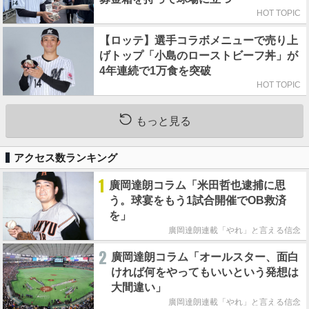
HOT TOPIC
【ロッテ】選手コラボメニューで売り上
げトップ「小島のローストビーフ丼」が
4年連続で1万食を突破
HOT TOPIC
もっと見る
アクセス数ランキング
1
廣岡達朗コラム「米田哲也逮捕に思
う。球宴をもう1試合開催でOB救済
を」
廣岡達朗連載「やれ」と言える信念
2
廣岡達朗コラム「オールスター、面白
ければ何をやってもいいという発想は
大間違い」
廣岡達朗連載「やれ」と言える信念