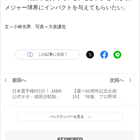
メジャー球界にインパクトを与えてもらいたい。
文＝小林光男 写真＝大泉謙也
この記事に注目！
前回へ
次回へ
日本選手権8日日！ JABA
【週ベ60周年記念企画
公式サポ・成田沙耶加の
15】『特集 プロ野球選
熱視線！「日本新薬・板
手の夏バテ 対談金田正
倉健人 ウォーミングアッ
一・長嶋茂雄』【1958年
プから全員野球で“泥臭
7月23日号】
バックナンバーを見る
く”」
KEYWORDS