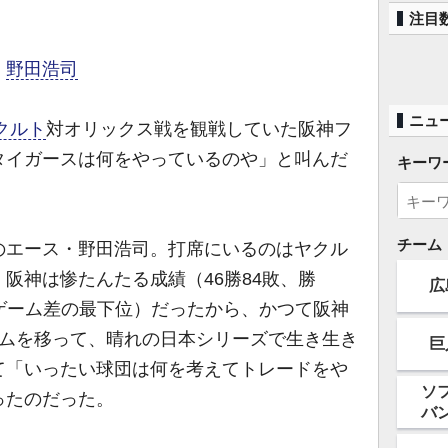
注目
・
野田浩司
ニュ
クルト
対オリックス戦を観戦していた阪神フ
タイガースは何をやっているのや」と叫んだ
キーワ
チーム
エース・野田浩司。打席にいるのはヤクル
阪神は惨たんたる成績（46勝84敗、勝
広
36ゲーム差の最下位）だったから、かつて阪神
ームを移って、晴れの日本シリーズで生き生き
巨
て「いったい球団は何を考えてトレードをや
ソ
ったのだった。
バ