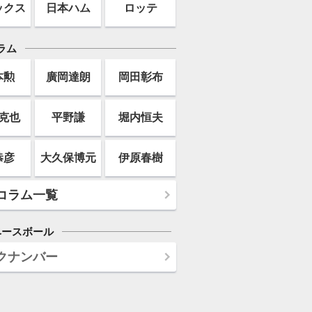
ックス
日本ハム
ロッテ
ラム
本勲
廣岡達朗
岡田彰布
克也
平野謙
堀内恒夫
恭彦
大久保博元
伊原春樹
コラム一覧
ベースボール
クナンバー