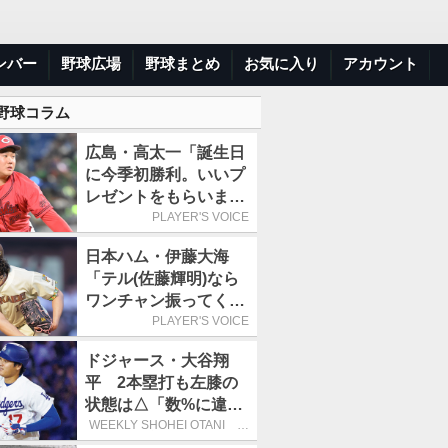
ンバー
野球広場
野球まとめ
お気に入り
アカウント
 野球コラム
広島・高太一「誕生日
に今季初勝利。いいプ
レゼントをもらいまし
た」／バースデー星
PLAYER'S VOICE
日本ハム・伊藤大海
「テル(佐藤輝明)なら
ワンチャン振ってくれ
るかなと思って超スロ
PLAYER'S VOICE
ーカーブを投げまし
ドジャース・大谷翔
た」／魔球
平 2本塁打も左膝の
状態は△「数%に違和
感があるなら、まだ休
WEEKLY SHOHEI OTANI 二
刀流で呼び込む3連覇