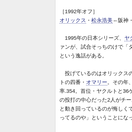
［1992年オフ］
オリックス
・
松永浩美
⇔阪神
1995年の日本シリーズ、
ヤ
ァンが、試合そっちのけで「
という逸話がある。
投げているのはオリックスの
トの四番・
オマリー
。その年、
率.354。首位・ヤクルトと
の投打の中心だった2人がチ
と動き回っているのが悔しく
ってるのや」ということにな