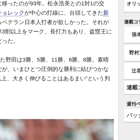
移ったのが93年。松永浩美との1対1の交
オリ
チョレック
が中心の打線に、台頭してきた
新
るベテラン日本人打者が欲しかった。それが
連載コ
率3割以上をマーク、長打力もあり、盗塁王に
張
だった。
野村
た野田は3勝、5勝、11勝、8勝、8勝。素晴
だが、いまひとつ圧倒的な勝利に結びつかな
辻
以上、大きく伸びることはあるまい”という判
連載
週刊
バッ