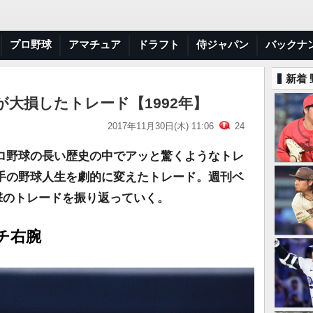
プロ野球
アマチュア
ドラフト
侍ジャパン
バックナ
新着
が大損したトレード【1992年】
2017年11月30日(木) 11:06
24
ロ野球の長い歴史の中でアッと驚くようなトレ
手の野球人生を劇的に変えたトレード。週刊ベ
衝撃のトレードを振り返っていく。
チ右腕