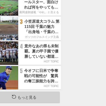
ールスター、面白け
れば何をやってもい
いという発想は大間
廣岡達朗連載「やれ」と言える信念
違い」
3
小笠原道大コラム 第
115回 千葉の魅力
「出身地・千葉の話
の続き。昔から野球
ガッツのフルスイング主義
熱の高い土地柄で
4
意外なあの県も未制
す」
覇。夏の甲子園で優
勝していない都道府
県はどこ？
HOT TOPIC
5
今オフに日米で争奪
戦の可能性が 驚異
の奪三振能力を誇る
「最速160キロ右腕」
HOT TOPIC
は
もっと見る