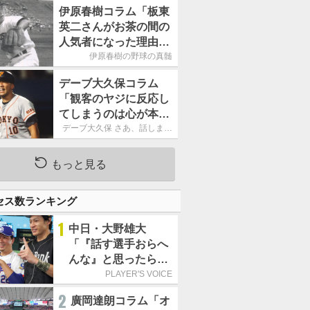
もうという全体的な方
伊原春樹コラム「板東
針」
英二さんがお茶の間の
人気者になった理由
甲子園の伝説、中日の
伊原春樹の野球の真髄
名投手も大学ノートを
デーブ大久保コラム
手放さなかった」
「観客のヤジに反応し
てしまうのは心が本当
に純粋だからなので
デーブ大久保 さあ、話しまし
ょう！
す」
もっと見る
セス数ランキング
1
中日・大野雄大
「『話す選手おらへ
んな』と思ったら坂
本勇人が来た！」／
PLAYER'S VOICE
オールスター
2
廣岡達朗コラム「オ