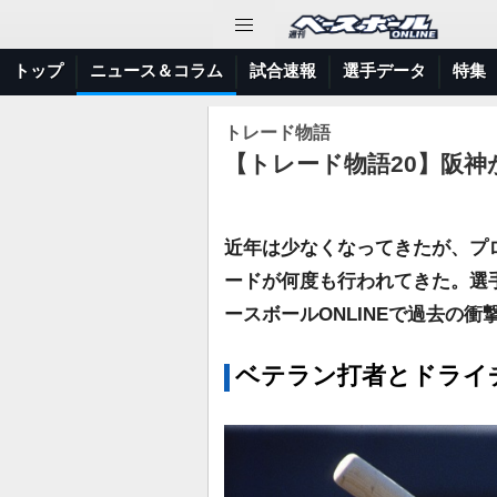
トップ
ニュース＆コラム
試合速報
選手データ
特集
トレード物語
【トレード物語20】阪神
近年は少なくなってきたが、プ
ードが何度も行われてきた。選
ースボールONLINEで過去の
ベテラン打者とドライ