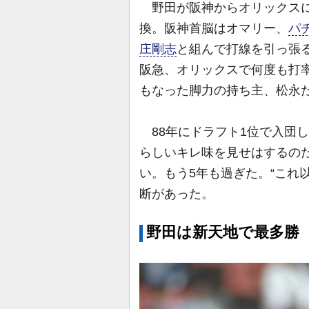
野田が阪神からオリックスに
換。阪神首脳はオマリー、
パ
庄剛志
と組んで打線を引っ張
阪急、オリックスで何度も打
もなった脚力の持ち主、松永
88年にドラフト1位で入団し
らしいキレ味を見せはするの
い。もう5年も過ぎた。“これ
断があった。
野田は新天地で最多勝