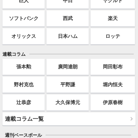
巨人
中日
ヤクルト
ソフト
バンク
西武
楽天
オリックス
日本ハム
ロッテ
連載コラム
張本勲
廣岡達朗
岡田彰布
野村克也
平野謙
堀内恒夫
辻恭彦
大久保博元
伊原春樹
連載コラム一覧
週刊ベースボール