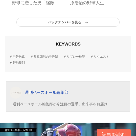
野球に恋した男「宿敵巨
原浩治の野球人生
人を倒し日本一へ」
バックナンバーを見る
KEYWORDS
申告敬遠
故意四球の申告制
リプレー検証
リクエスト
野球規則
週刊ベースボール編集部
週刊ベースボール編集部が今注目の選手、出来事をお届け
記事を読む