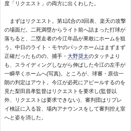
度「リクエスト」の両方に出くわした。
まずはリクエスト。第1試合の3回表、楽天の攻撃
の場面だ。二死満塁からライト前へ詰まった打球が
落ちると、二塁走者の今江年晶が果敢にホームを狙
う。中日のライト・モヤのバックホームはまずまず
正確だったものの、捕手・
大野奨太
のタッチより
も、スライディングしながら伸ばした今江の左手が
一瞬早くホームへ(写真)。ところが、球審・原信一
朗の判定はアウト。今江が必死にアピールするのを
見た梨田昌孝監督はリクエストを要求し(監督以
外、リクエストは要求できない)、審判団はリプレ
イ検証に入る旨、場内アナウンスをして審判控え室
へと姿を消した。