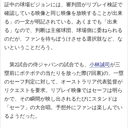
証中の球場ビジョンには、審判団がリプレイ検証で
確認している映像と同じ映像を放映することが出来
る」の一文が明記されている。あくまでも「出来
る」なので、判断は主催球団、球場側に委ねられる
のだが、ファンを待ちぼうけさせる選択肢など、な
いということだろう。
第2試合の侍ジャパンの試合でも、
小林誠司
が三
塁前にボテボテの当たりを放った際(7回裏)の、一塁
のセーフ判定に対して、オーストラリア代表監督が
リクエストを要求。リプレイ映像ではセーフは明ら
かで、その瞬間が映し出されるたびにスタンドは
「セーフ」の大合唱。予想外にファンは楽しんでい
るようだった。