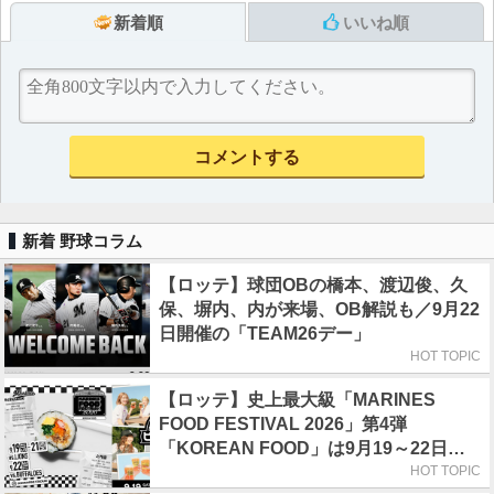
新着順
いいね順
新着 野球コラム
【ロッテ】球団OBの橋本、渡辺俊、久
保、塀内、内が来場、OB解説も／9月22
日開催の「TEAM26デー」
HOT TOPIC
【ロッテ】史上最大級「MARINES
FOOD FESTIVAL 2026」第4弾
「KOREAN FOOD」は9月19～22日／
初日はビール半額デー
HOT TOPIC