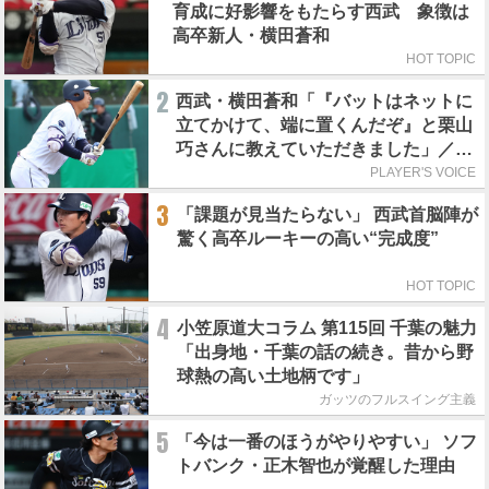
育成に好影響をもたらす西武 象徴は
高卒新人・横田蒼和
HOT TOPIC
2
西武・横田蒼和「『バットはネットに
立てかけて、端に置くんだぞ』と栗山
巧さんに教えていただきました」／憧
れの人からの金言
PLAYER'S VOICE
3
「課題が見当たらない」 西武首脳陣が
驚く高卒ルーキーの高い“完成度”
HOT TOPIC
4
小笠原道大コラム 第115回 千葉の魅力
「出身地・千葉の話の続き。昔から野
球熱の高い土地柄です」
ガッツのフルスイング主義
5
「今は一番のほうがやりやすい」 ソフ
トバンク・正木智也が覚醒した理由