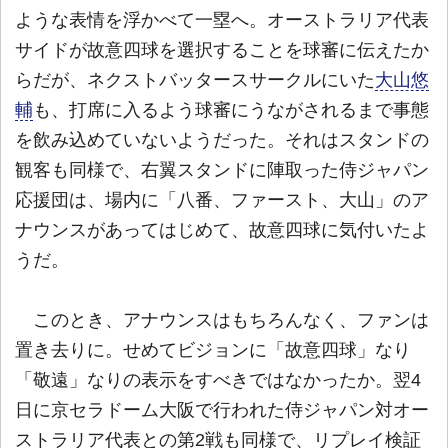
ような表情を浮かべて一塁へ。オーストラリア代表
サイドが故意四球を選択することを球審に伝えたか
らだが、ネクストバッタースサークルにいた
大山悠
輔
も、打席に入るよう球審にうながされるまで事態
を飲み込めていないようだった。それはスタンドの
観客も同様で、右翼スタンドに陣取った侍ジャパン
応援団は、場内に「八番、ファースト、大山」のア
ナウンスがあってはじめて、故意四球に気付いたよ
うだ。
このとき、アナウンスはもちろんなく、ファンは
置き去りに。せめてビジョンに「故意四球」なり
「敬遠」なりの表示をすべきではなかったか。翌4
日に京セラドーム大阪で行われた侍ジャパン対オー
ストラリア代表との第2戦も同様で、リプレイ検証