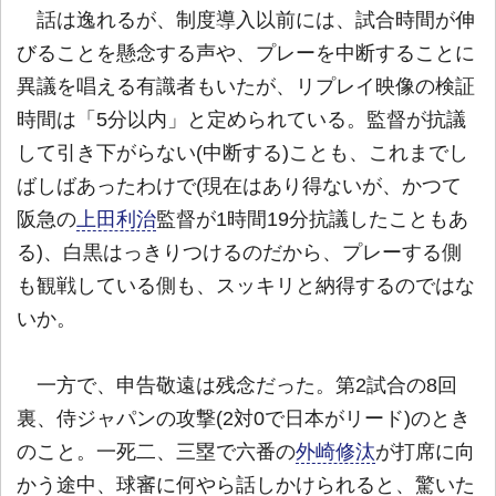
話は逸れるが、制度導入以前には、試合時間が伸
びることを懸念する声や、プレーを中断することに
異議を唱える有識者もいたが、リプレイ映像の検証
時間は「5分以内」と定められている。監督が抗議
して引き下がらない(中断する)ことも、これまでし
ばしばあったわけで(現在はあり得ないが、かつて
阪急の
上田利治
監督が1時間19分抗議したこともあ
る)、白黒はっきりつけるのだから、プレーする側
も観戦している側も、スッキリと納得するのではな
いか。
一方で、申告敬遠は残念だった。第2試合の8回
裏、侍ジャパンの攻撃(2対0で日本がリード)のとき
のこと。一死二、三塁で六番の
外崎修汰
が打席に向
かう途中、球審に何やら話しかけられると、驚いた