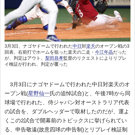
3月3日、ナゴヤドームで行われた
中日
対
楽天
のオープン戦の3
回表、右前打でホームを狙った楽天の二走・
今江年晶
だった
が、判定はアウト。
梨田昌孝
監督のリクエストによりリプレ
イ検証が行われ、判定が覆った
3月3日にナゴヤドームで行われた中日対楽天のオ
ープン戦(
星野仙一
氏の追悼試合)と、午後7時から同
球場で行われた、侍ジャパン対オーストラリア代表
の試合を、ダブルヘッダーで取材したのだが、運よ
くこの2試合で開幕前のトピックスに挙げられてい
る、申告敬遠(故意四球の申告制)とリプレイ検証制