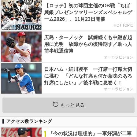
【ロッテ】初の球団主催のOB戦「ちば
興銀プレゼンツマリーンズスペシャルゲ
ーム2026」、11月23日開催
HOT TOPIC
広島・ターノック 試練続くも中継ぎ起
用に光明 故障からの復帰期す／助っ人
前半戦通信簿
オーロラビジョン
日本ハム・細川凌平 一打席一打席大切
に挑む 「どんな打席も何か意味のある
打席にしたい」／後半戦に息巻く！
オーロラビジョン
もっと見る
アクセス数ランキング
1
「今の状況は理想的」一軍好調が二軍