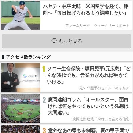
ハヤテ・林平太郎 米国留学を経て、静
岡へ「毎日投げられるよう調整したい」
ファームリーグ ウィークリーリポート
もっと見る
アクセス数ランキング
1
ソニー生命保険・塚田晃平(元広島)「ど
んな時代でも、営業力があれば生きて
いける」
元NPB選手のセカンドキャリア
2
廣岡達朗コラム「オールスター、面白
ければ何をやってもいいという発想は
大間違い」
廣岡達朗連載「やれ」と言える信念
3
意外なあの県も未制覇。夏の甲子園で