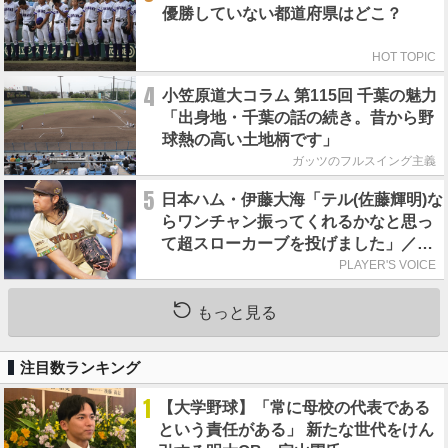
優勝していない都道府県はどこ？
HOT TOPIC
4
小笠原道大コラム 第115回 千葉の魅力
「出身地・千葉の話の続き。昔から野
球熱の高い土地柄です」
ガッツのフルスイング主義
5
日本ハム・伊藤大海「テル(佐藤輝明)な
らワンチャン振ってくれるかなと思っ
て超スローカーブを投げました」／魔
球
PLAYER'S VOICE
もっと見る
注目数ランキング
1
【大学野球】「常に母校の代表である
という責任がある」 新たな世代をけん