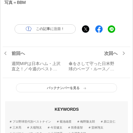
写真＝BBM
この記事に注目！
前回へ
次回へ
週間MIPは日本ハム・上沢
傘をさして守った日米野
直之！／今週のベストナ
球のベーブ・ルース／プ
イン（5月22日～5月27
ロ野球仰天伝説158
日）
バックナンバーを見る
KEYWORDS
プロ野球世代別ベストナイン
菊池雄星
梅野隆太郎
原口文仁
三木亮
大嶺翔太
今宮健太
筒香嘉智
堂林翔太