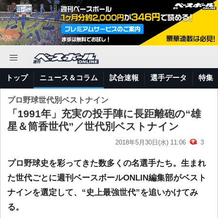
トップ
ニュース＆コラム
試合速報
選手データ
特集
プロ野球世代別ベストナイン
「1991年」充実の投手陣に長距離砲の“雄
星＆筒香世代”／世代別ベストナイン
2018年5月30日(水) 11:06
3
プロ野球史を彩ってきた数多くの名選手たち。生まれ
た世代ごとに週刊ベースボールONLIN編集部がベスト
ナインを選定して、“史上最強世代”を追いかけてみ
る。