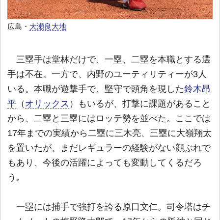
広島・
大瀬良大地
三塁手は堂林だけで、一塁、二塁を本職とする選
手は不在。一方で、内野のユーティリティーが3人
いる。本職が遊撃手で、堅守で頭角を現した
鈴木昂
平
（
オリックス
）もいるが、打撃に課題があること
から、二塁と三塁にはロッテ勢を並べた。ここでは
17年までの実績から二塁に三木亮、三塁に大嶺翔太
を置いたが、まだレギュラーの経験がない顔ぶれで
もあり、今後の活躍によっても変動してくるだろ
う。
一塁には捕手で強打を誇る原口文仁。司令塔はチ