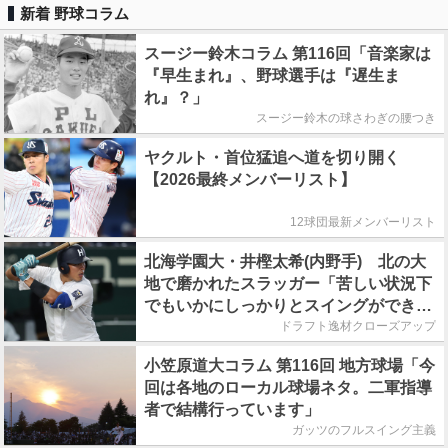
新着 野球コラム
スージー鈴木コラム 第116回「音楽家は
『早生まれ』、野球選手は『遅生ま
れ』？」
スージー鈴木の球さわぎの腰つき
ヤクルト・首位猛追へ道を切り開く
【2026最終メンバーリスト】
12球団最新メンバーリスト
北海学園大・井樫太希(内野手) 北の大
地で磨かれたスラッガー「苦しい状況下
でもいかにしっかりとスイングができる
か」
ドラフト逸材クローズアップ
小笠原道大コラム 第116回 地方球場「今
回は各地のローカル球場ネタ。二軍指導
者で結構行っています」
ガッツのフルスイング主義