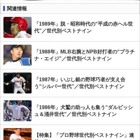
関連情報
「1989年」脱・昭和時代の“平成の赤ヘル世
代”／世代別ベストナイン
「1988年」MLB右腕とNPB好打者の“プラチ
ナ・エイジ”／世代別ベストナイン
「1987年」いぶし銀の野球巧者が支え合
う“シルバー世代”／世代別ベストナイン
「1986年」犬鷲の助っ人も集う“ダルビッシ
ュ＆涌井世代”／世代別ベストナイン
【特集】「プロ野球世代別ベストナイン」連