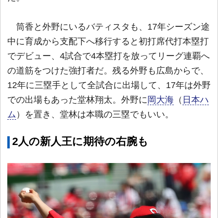
筒香と外野にいるバティスタも、17年シーズン途
中に育成から支配下へ移行すると初打席代打本塁打
でデビュー、4試合で4本塁打を放ってリーグ連覇へ
の道筋をつけた強打者だ。残る外野も広島からで、
12年に三塁手として全試合に出場して、17年は外野
での出場もあった堂林翔太。外野に
岡大海
（
日本ハ
ム
）を置き、堂林は本職の三塁でもいい。
2人の新人王に期待の右腕も