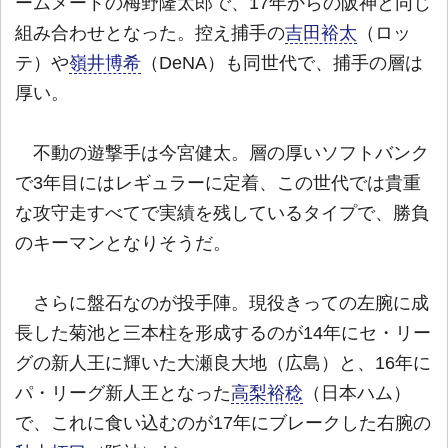
ームメートの梅野隆太郎で、17年からの阪神と同じ
組み合わせとなった。控え捕手の
吉田裕太
（ロッ
テ）や
嶺井博希
（DeNA）も同世代で、捕手の層は
厚い。
不動の遊撃手は今宮健太。層の厚いソフトバンク
で3年目にはレギュラーに定着、この世代では貴重
な攻守走すべてで実績を残しているタイプで、勝負
のキーマンとなりそうだ。
さらに盤石なのが投手陣。現役きっての左腕に成
長した菊池と三本柱を形成するのが14年にセ・リー
グの新人王に輝いた大瀬良大地（広島）と、16年に
パ・リーグ新人王となった
高梨裕稔
（日本ハム）
で、これに食い込むのが17年にブレークした右腕の