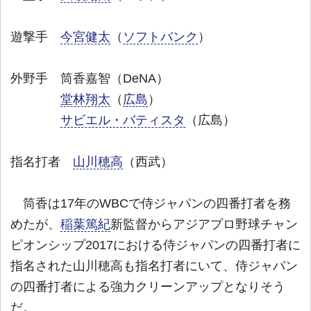
遊撃手
今宮健太
（
ソフトバンク
）
外野手 筒香嘉智（DeNA）
堂林翔太
（
広島
）
サビエル・バティスタ
（広島）
指名打者
山川穂高
（西武）
筒香は17年のWBCで侍ジャパンの四番打者を務
めたが、
稲葉篤紀
新監督からアジアプロ野球チャン
ピオンシップ2017における侍ジャパンの四番打者に
指名された山川穂高も指名打者にいて、侍ジャパン
の四番打者による強力クリーンアップとなりそう
だ。