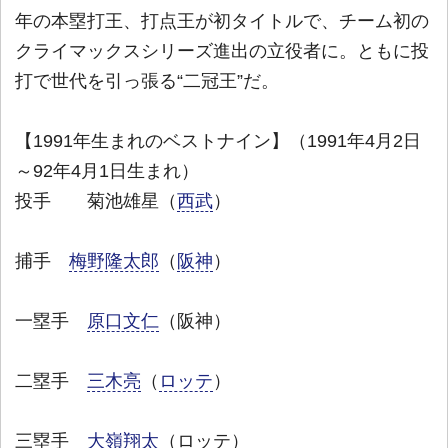
年の本塁打王、打点王が初タイトルで、チーム初の
クライマックスシリーズ進出の立役者に。ともに投
打で世代を引っ張る“二冠王”だ。
【1991年生まれのベストナイン】（1991年4月2日
～92年4月1日生まれ）
投手 菊池雄星（
西武
）
捕手
梅野隆太郎
（
阪神
）
一塁手
原口文仁
（阪神）
二塁手
三木亮
（
ロッテ
）
三塁手
大嶺翔太
（ロッテ）