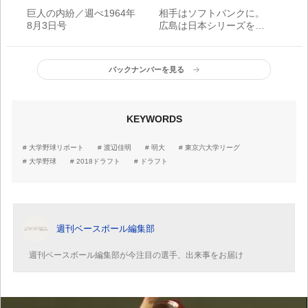
巨人の内紛／週べ1964年
相手はソフトバンクに。
8月3日号
広島は日本シリーズをど
う戦う？
バックナンバーを見る
KEYWORDS
大学野球リポート
渡辺佳明
明大
東京六大学リーグ
大学野球
2018ドラフト
ドラフト
週刊ベースボール編集部
週刊ベースボール編集部が今注目の選手、出来事をお届け