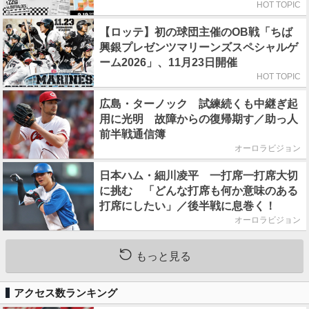
初日はビール半額デー
HOT TOPIC
【ロッテ】初の球団主催のOB戦「ちば
興銀プレゼンツマリーンズスペシャルゲ
ーム2026」、11月23日開催
HOT TOPIC
広島・ターノック 試練続くも中継ぎ起
用に光明 故障からの復帰期す／助っ人
前半戦通信簿
オーロラビジョン
日本ハム・細川凌平 一打席一打席大切
に挑む 「どんな打席も何か意味のある
打席にしたい」／後半戦に息巻く！
オーロラビジョン
もっと見る
アクセス数ランキング