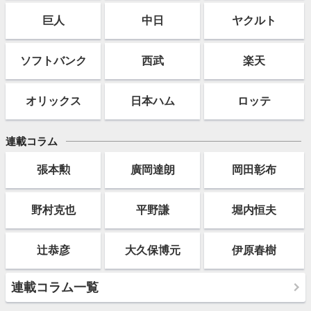
巨人
中日
ヤクルト
ソフト
バンク
西武
楽天
オリックス
日本ハム
ロッテ
連載コラム
張本勲
廣岡達朗
岡田彰布
野村克也
平野謙
堀内恒夫
辻恭彦
大久保博元
伊原春樹
連載コラム一覧