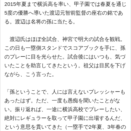
2015年夏まで横浜高を率い、甲子園では春夏を通じ
5度の優勝へ導いた渡辺元智前監督の座右の銘であ
る。渡辺は名将の孫に当たる。
渡辺氏はほぼ全試合、神宮で明大の試合を観戦。
この日も一塁側スタンドでスコアブックを手に、孫
のプレーに目を光らせた。試合後にはいつも、気づ
いたことを助言してきたという。祖父は目尻を下げ
ながら、こう言った。
「孫ということで、人には言えないプレッシャーも
あったはず。ただ、一度も愚痴を聞いたことがな
い。振り返れば、一途に横浜高校でプレーしたい、
絶対にレギュラーを取って甲子園に出場するんだ、
という意思を貫いてきた（一塁手で2年夏、3年春の