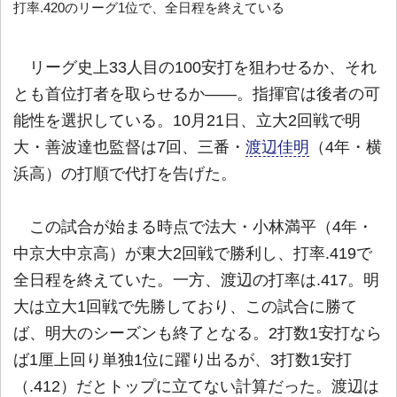
打率.420のリーグ1位で、全日程を終えている
リーグ史上33人目の100安打を狙わせるか、それ
とも首位打者を取らせるか――。指揮官は後者の可
能性を選択している。10月21日、立大2回戦で明
大・善波達也監督は7回、三番・
渡辺佳明
（4年・横
浜高）の打順で代打を告げた。
この試合が始まる時点で法大・小林満平（4年・
中京大中京高）が東大2回戦で勝利し、打率.419で
全日程を終えていた。一方、渡辺の打率は.417。明
大は立大1回戦で先勝しており、この試合に勝て
ば、明大のシーズンも終了となる。2打数1安打なら
ば1厘上回り単独1位に躍り出るが、3打数1安打
（.412）だとトップに立てない計算だった。渡辺は