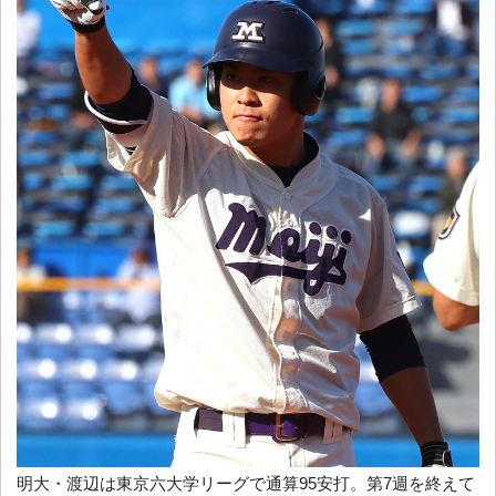
明大・渡辺は東京六大学リーグで通算95安打。第7週を終えて