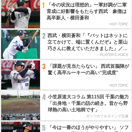
1
「今の状況は理想的」一軍好調が二軍
育成に好影響をもたらす西武 象徴は
高卒新人・横田蒼和
HOT TOPIC
2
西武・横田蒼和「『バットはネットに
立てかけて、端に置くんだぞ』と栗山
巧さんに教えていただきました」／憧
れの人からの金言
PLAYER'S VOICE
3
「課題が見当たらない」 西武首脳陣が
驚く高卒ルーキーの高い“完成度”
HOT TOPIC
4
小笠原道大コラム 第115回 千葉の魅力
「出身地・千葉の話の続き。昔から野
球熱の高い土地柄です」
ガッツのフルスイング主義
5
「今は一番のほうがやりやすい」 ソフ