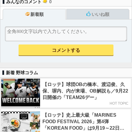
みんなのコメント
0
新着順
いいね順
新着 野球コラム
【ロッテ】球団OBの橋本、渡辺俊、久
保、塀内、内が来場、OB解説も／9月22
日開催の「TEAM26デー」
HOT TOPIC
【ロッテ】史上最大級「MARINES
FOOD FESTIVAL 2026」第4弾
「KOREAN FOOD」は9月19～22日／