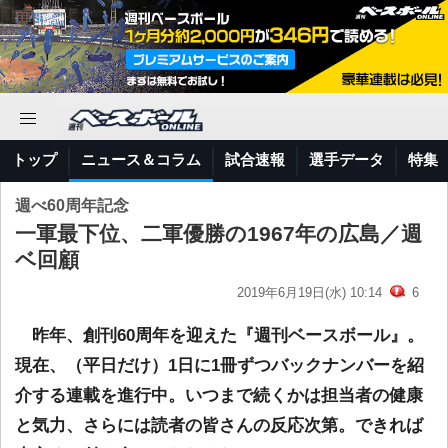
トップ
ニュース＆コラム
試合速報
選手データ
特集
週べ60周年記念
一軍最下位、二軍優勝の1967年の広島／週
ベ回顧
2019年6月19日(水) 10:14
6
昨年、創刊60周年を迎えた『週刊ベースボール』。
現在、（平日だけ）1日に1冊ずつバックナンバーを紹
介する連載を進行中。いつまで続くかは担当者の健康
と気力、さらには読者の皆さんの反応次第。できれば