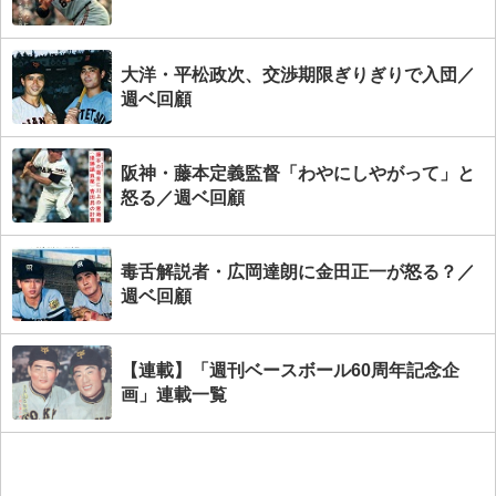
大洋・平松政次、交渉期限ぎりぎりで入団／
週ベ回顧
阪神・藤本定義監督「わやにしやがって」と
怒る／週ベ回顧
毒舌解説者・広岡達朗に金田正一が怒る？／
週ベ回顧
【連載】「週刊ベースボール60周年記念企
画」連載一覧