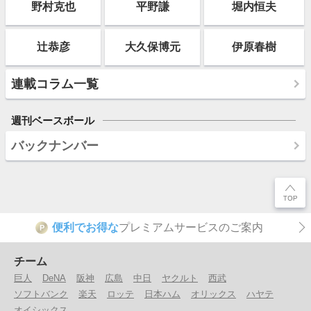
野村克也
平野謙
堀内恒夫
辻恭彦
大久保博元
伊原春樹
連載コラム一覧
週刊ベースボール
バックナンバー
便利でお得な
プレミアムサービスのご案内
P
チーム
巨人
DeNA
阪神
広島
中日
ヤクルト
西武
ソフトバンク
楽天
ロッテ
日本ハム
オリックス
ハヤテ
オイシックス