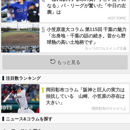
なる」パ・リーグが驚いた「中日の左
腕」は
HOT TOPIC
5
小笠原道大コラム 第115回 千葉の魅力
「出身地・千葉の話の続き。昔から野
球熱の高い土地柄です」
ガッツのフルスイング主義
もっと見る
注目数ランキング
1
岡田彰布コラム「阪神と巨人の実力は
拮抗している 山崎、小笠原の存在は
大きい」
岡田彰布のそらそうよ
ニュース&コラムを探す