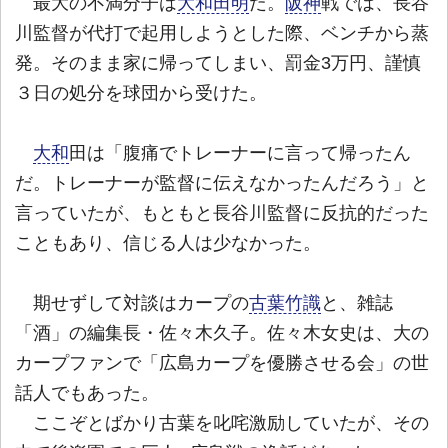
最大の不満分子は
大和田明
だ。
阪神
戦では、長谷
川監督が代打で起用しようとした際、ベンチから蒸
発。そのまま家に帰ってしまい、罰金3万円、謹慎
３日の処分を球団から受けた。
大和
田は「腹痛でトレーナーに言って帰ったん
だ。トレーナーが監督に伝えなかったんだろう」と
言っていたが、もともと長谷川監督に反抗的だった
こともあり、信じる人は少なかった。
期せずして対談はカープの
古葉竹識
と、雑誌
「酒」の編集長・佐々木久子。佐々木女史は、大の
カープファンで「広島カープを優勝させる会」の世
話人でもあった。
ここぞとばかり古葉を叱咤激励していたが、その