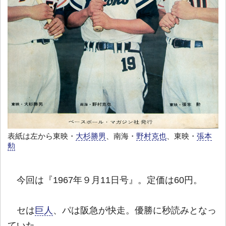
表紙は左から東映・
大杉勝男
、南海・
野村克也
、東映・
張本
勲
今回は『1967年９月11日号』。定価は60円。
セは
巨人
、パは阪急が快走。優勝に秒読みとなっ
ていた。