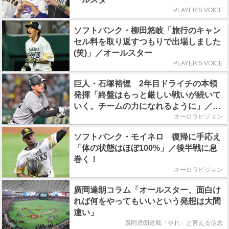
PLAYER'S VOICE
ソフトバンク・柳田悠岐「旅行のキャン
セル料を取り返すつもりで出場しました
(笑)」／オールスター
PLAYER'S VOICE
巨人・石塚裕惺 2年目ドライチの本領
発揮「終盤はもっと厳しい戦いが続いて
いく。チームの力になれるように」／後
半戦に息巻く！
オーロラビジョン
ソフトバンク・モイネロ 復帰に手応え
「体の状態はほぼ100%」／後半戦に息
巻く！
オーロラビジョン
廣岡達朗コラム「オールスター、面白け
れば何をやってもいいという発想は大間
違い」
廣岡達朗連載「やれ」と言える信念