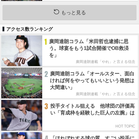
もっと見る
アクセス数ランキング
1
廣岡達朗コラム「米田哲也逮捕に思
う。球宴をもう1試合開催でOB救済
を」
廣岡達朗連載「やれ」と言える信念
2
廣岡達朗コラム「オールスター、面白
ければ何をやってもいいという発想は
大間違い」
廣岡達朗連載「やれ」と言える信念
3
投手タイトル狙える 他球団の評価高
い「育成枠を経験した巨人の左腕」は
HOT TOPIC
4
「ほれぼれする球の質。すごい投手に