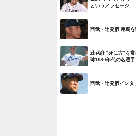
というメッセージ
西武・辻発彦 連覇
辻発彦 “死に方”
球1980年代の名選手
西武・辻発彦インタ