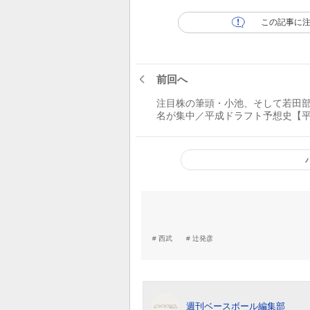
この記事に
前回へ
注目株の筆頭・小池、そして若田
名が集中／平成ドラフト予想史【平
年、3年】
西武
辻発彦
週刊ベースボール編集部