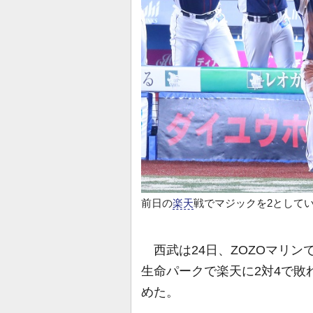
前日の
楽天
戦でマジックを2として
西武は24日、ZOZOマリン
生命パークで楽天に2対4で敗
めた。