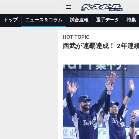
トップ
ニュース＆コラム
試合速報
選手データ
特集
HOT TOPIC
西武が連覇達成！ 2年連