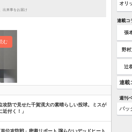
オリ
、出来事をお届け
連載コ
張
読む
野村
辻
連載
週刊
位攻防で見せた千賀滉大の素晴らしい投球。ミスが
バッ
に近付く！」
「首位攻防戦」密着リポート 譲らないデッドヒート