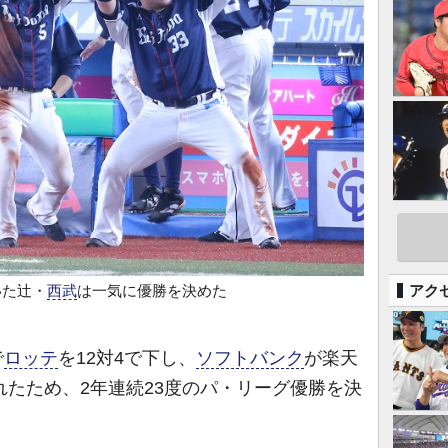
アク
いた辻・
西武
は一気に優勝を決めた
で
ロッテ
を12対4で下し、
ソフトバンク
が楽天
れたため、2年連続23度のパ・リーグ優勝を決