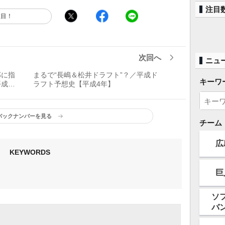
注目
注目！
次回へ
ニュ
部に指
まるで“長嶋＆松井ドラフト”？／平成ド
キーワ
成2
ラフト予想史【平成4年】
バックナンバーを見る
チーム
広
KEYWORDS
巨
ソ
バ