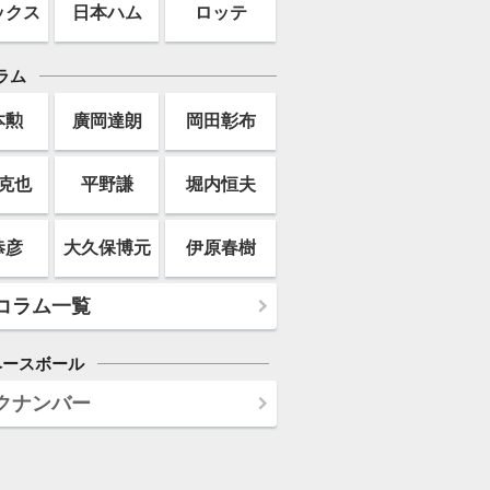
ックス
日本ハム
ロッテ
ラム
本勲
廣岡達朗
岡田彰布
克也
平野謙
堀内恒夫
恭彦
大久保博元
伊原春樹
コラム一覧
ベースボール
クナンバー