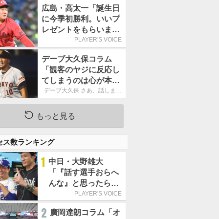
ーカーブを投げまし
広島・高太一「誕生日
た」／魔球
に今季初勝利。いいプ
レゼントをもらいまし
た」／バースデー星
PLAYER'S VOICE
デーブ大久保コラム
「観客のヤジに反応し
てしまうのは心が本当
に純粋だからなので
デーブ大久保 さあ、話しまし
ょう！
す」
もっと見る
セス数ランキング
1
中日・大野雄大
「『話す選手おらへ
んな』と思ったら坂
本勇人が来た！」／
PLAYER'S VOICE
オールスター
2
廣岡達朗コラム「オ