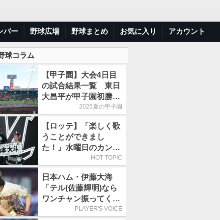
ンバー
野球広場
野球まとめ
お気に入り
アカウント
 野球コラム
【甲子園】大会4日目
の試合結果一覧 東日
大昌平が甲子園初勝
利、青森山田は1点差
2026夏の甲子園
で逃げ切り
【ロッテ】「楽しく歌
うことができまし
た！」水曜日のカンパ
ネラ、8月8日のオリッ
HOT TOPIC
クス戦(ZOZOマリン)
日本ハム・伊藤大海
に来場
「テル(佐藤輝明)なら
ワンチャン振ってくれ
るかなと思って超スロ
PLAYER'S VOICE