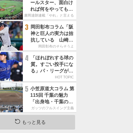
ールスター、面白け
れば何をやってもい
いという発想は大間
廣岡達朗連載「やれ」と言える信念
違い」
3
岡田彰布コラム「阪
神と巨人の実力は拮
抗している 山崎、
小笠原の存在は大き
岡田彰布のそらそうよ
い」
4
「ほれぼれする球の
質。すごい投手にな
る」パ・リーグが驚
いた「中日の左腕」
HOT TOPIC
は
5
小笠原道大コラム 第
115回 千葉の魅力
「出身地・千葉の話
の続き。昔から野球
ガッツのフルスイング主義
熱の高い土地柄で
す」
もっと見る