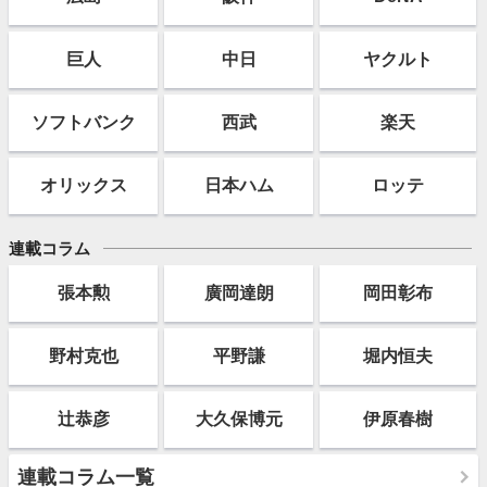
巨人
中日
ヤクルト
ソフト
バンク
西武
楽天
オリックス
日本ハム
ロッテ
連載コラム
張本勲
廣岡達朗
岡田彰布
野村克也
平野謙
堀内恒夫
辻恭彦
大久保博元
伊原春樹
連載コラム一覧