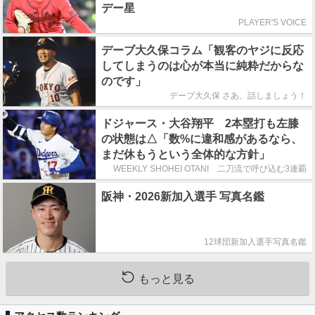
デー星
PLAYER'S VOICE
デーブ大久保コラム「観客のヤジに反応
してしまうのは心が本当に純粋だからな
のです」
デーブ大久保 さあ、話しましょう！
ドジャース・大谷翔平 2本塁打も左膝
の状態は△「数%に違和感があるなら、
まだ休もうという全体的な方針」
WEEKLY SHOHEI OTANI 二刀流で呼び込む3連覇
阪神・2026新加入選手 写真名鑑
12球団新加入選手写真名鑑
もっと見る