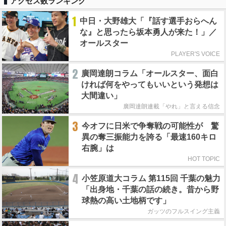
アクセス数ランキング
1
中日・大野雄大「『話す選手おらへん
な』と思ったら坂本勇人が来た！」／
オールスター
PLAYER'S VOICE
2
廣岡達朗コラム「オールスター、面白
ければ何をやってもいいという発想は
大間違い」
廣岡達朗連載「やれ」と言える信念
3
今オフに日米で争奪戦の可能性が 驚
異の奪三振能力を誇る「最速160キロ
右腕」は
HOT TOPIC
4
小笠原道大コラム 第115回 千葉の魅力
「出身地・千葉の話の続き。昔から野
球熱の高い土地柄です」
ガッツのフルスイング主義