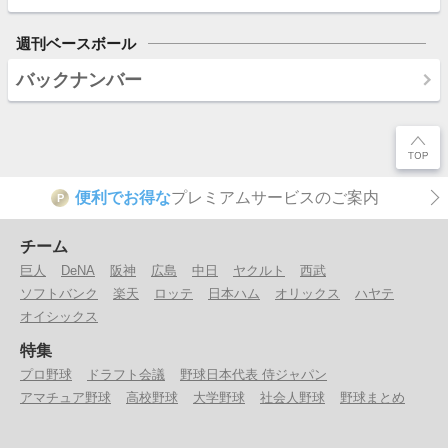
週刊ベースボール
バックナンバー
便利でお得な
プレミアムサービスのご案内
P
チーム
巨人
DeNA
阪神
広島
中日
ヤクルト
西武
ソフトバンク
楽天
ロッテ
日本ハム
オリックス
ハヤテ
オイシックス
特集
プロ野球
ドラフト会議
野球日本代表 侍ジャパン
アマチュア野球
高校野球
大学野球
社会人野球
野球まとめ