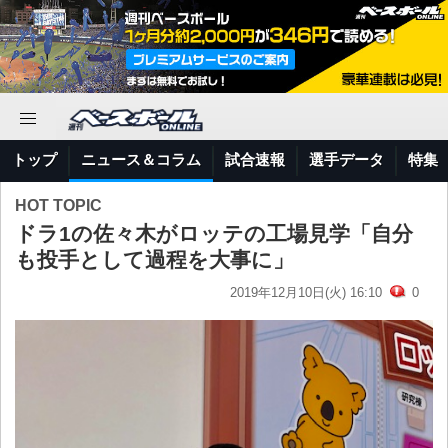
トップ
ニュース＆コラム
試合速報
選手データ
特集
HOT TOPIC
ドラ1の佐々木がロッテの工場見学「自分
も投手として過程を大事に」
2019年12月10日(火) 16:10
0