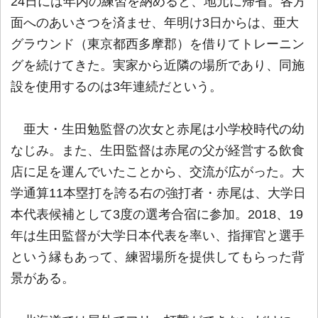
24日には年内の練習を納めると、地元に帰省。各方
面へのあいさつを済ませ、年明け3日からは、亜大
グラウンド（東京都西多摩郡）を借りてトレーニン
グを続けてきた。実家から近隣の場所であり、同施
設を使用するのは3年連続だという。
亜大・生田勉監督の次女と赤尾は小学校時代の幼
なじみ。また、生田監督は赤尾の父が経営する飲食
店に足を運んでいたことから、交流が広がった。大
学通算11本塁打を誇る右の強打者・赤尾は、大学日
本代表候補として3度の選考合宿に参加。2018、19
年は生田監督が大学日本代表を率い、指揮官と選手
という縁もあって、練習場所を提供してもらった背
景がある。