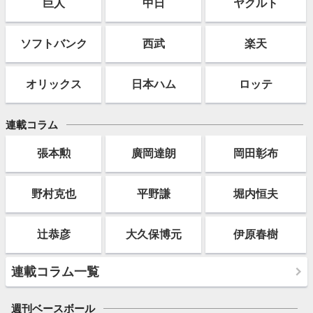
巨人
中日
ヤクルト
ソフト
バンク
西武
楽天
オリックス
日本ハム
ロッテ
連載コラム
張本勲
廣岡達朗
岡田彰布
野村克也
平野謙
堀内恒夫
辻恭彦
大久保博元
伊原春樹
連載コラム一覧
週刊ベースボール