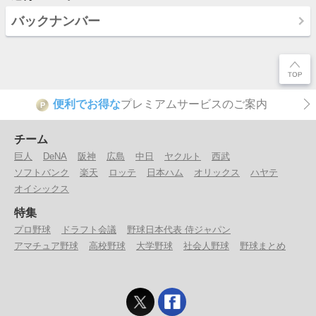
バックナンバー
便利でお得な
プレミアムサービスのご案内
P
チーム
巨人
DeNA
阪神
広島
中日
ヤクルト
西武
ソフトバンク
楽天
ロッテ
日本ハム
オリックス
ハヤテ
オイシックス
特集
プロ野球
ドラフト会議
野球日本代表 侍ジャパン
アマチュア野球
高校野球
大学野球
社会人野球
野球まとめ