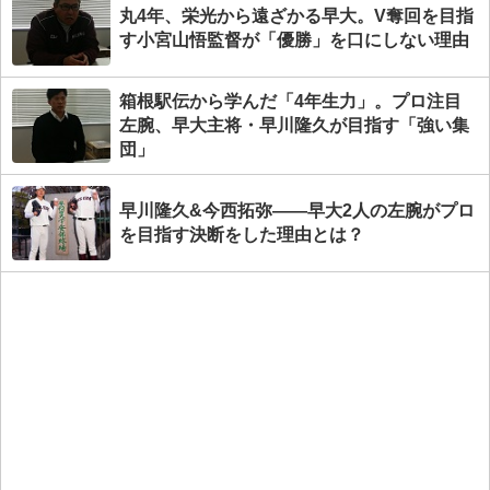
丸4年、栄光から遠ざかる早大。V奪回を目指
す小宮山悟監督が「優勝」を口にしない理由
箱根駅伝から学んだ「4年生力」。プロ注目
左腕、早大主将・早川隆久が目指す「強い集
団」
早川隆久&今西拓弥――早大2人の左腕がプロ
を目指す決断をした理由とは？