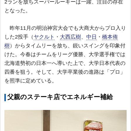
2ランを放ちスーパールーキーは一躍、注目の存在
となった。
昨年11月の明治神宮大会でも大商大からプロ入り
した2投手（
ヤクルト
・
大西広樹
、
中日
・
橋本侑
樹
）からタイムリーを放ち、鋭いスイングを印象付
けた。今春はチームをリーグ優勝、大学選手権では
北海道勢初の日本一へ導いた上で、大学日本代表の
四番を狙う。そして、大学卒業後の進路は「プロ」
を照準に定めている。
父親のステーキ店でエネルギー補給