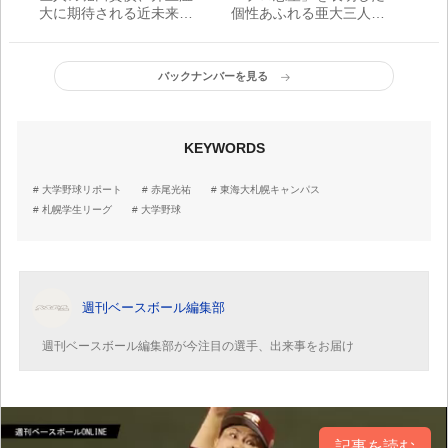
大に期待される近未来の
個性あふれる亜大三人
柱
衆・内間拓馬、矢野雅
哉、平内龍太
バックナンバーを見る
KEYWORDS
大学野球リポート
赤尾光祐
東海大札幌キャンパス
札幌学生リーグ
大学野球
週刊ベースボール編集部
週刊ベースボール編集部が今注目の選手、出来事をお届け
記事を読む