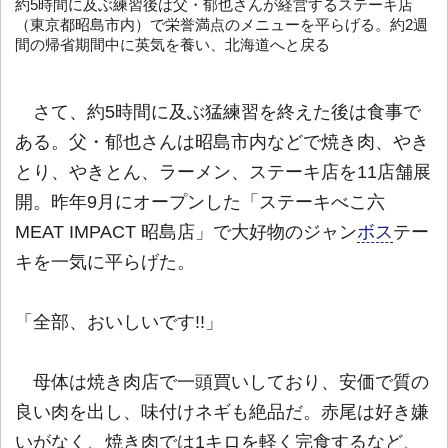
約5時間に及ぶ練習後は父・郁也さんが経営するステーキ店
（東京都昭島市内）で栄誉満点のメニューを平らげる。約2週
間の帰省期間中に英気を養い、北海道へと戻る
さて、約5時間に及ぶ猛練習を終えた後は食事で
ある。父・郁也さんは昭島市内などで焼き肉、やき
とり、やきとん、ラーメン、ステーキ店を11店舗展
開。昨年9月にオープンした「ステーキべこ六
MEAT IMPACT 昭島店」で大好物のジャン
ボス
テー
キを一気に平らげた。
「全部、おいしいです!!」
母体は焼き肉店で一頭買いしており、安価で質の
良い肉を出し、味付けネギも絶品だ。赤尾は好き嫌
いがなく、焼き肉では1キロを軽く完食するなど、