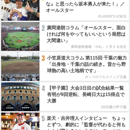
な』と思ったら坂本勇人が来た！」／
オールスター
PLAYER'S VOICE
2
廣岡達朗コラム「オールスター、面白
ければ何をやってもいいという発想は
大間違い」
廣岡達朗連載「やれ」と言える信念
3
小笠原道大コラム 第115回 千葉の魅力
「出身地・千葉の話の続き。昔から野
球熱の高い土地柄です」
ガッツのフルスイング主義
4
【甲子園】大会3日目の試合結果一覧
有明が9回逆転、長崎日大は15得点で
大勝
2026夏の甲子園
5
楽天・吉井理人インタビュー ちょっ
とずつ、劇的に「監督が代わると何も