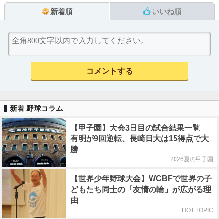
新着順
いいね順
新着 野球コラム
【甲子園】大会3日目の試合結果一覧
有明が9回逆転、長崎日大は15得点で大
勝
2026夏の甲子園
【世界少年野球大会】WCBFで世界の子
どもたち同士の「友情の輪」が広がる理
由
HOT TOPIC