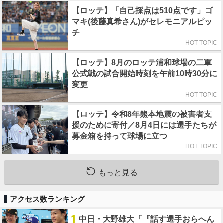
【ロッテ】「自己採点は510点です」ゴ
マキ(後藤真希さん)がセレモニアルピッ
チ
HOT TOPIC
【ロッテ】8月のロッテ浦和球場の二軍
公式戦の試合開始時刻を午前10時30分に
変更
HOT TOPIC
【ロッテ】令和8年熊本地震の被害者支
援のために寄付／8月4日には選手たちが
募金箱を持って球場に立つ
HOT TOPIC
もっと見る
アクセス数ランキング
1
中日・大野雄大「『話す選手おらへん