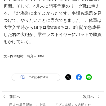
再開。そして、4月末に開幕予定のリーグ戦に備え
る。「北海道に来てよかったです。冬場も課題を見
つけて、やりたいことに専念できました」。体重は
大学入学時から18キロ増の93キロ。3年間で急成長
した右の大砲が、学生ラストイヤーにバットで勝負
をかけていく。
文＝岡本朋祐 写真＝BBM
この記事に注目！
前回へ
次回へ
巨人の堀田賢慎、井上温
「プロ志望」を表明した