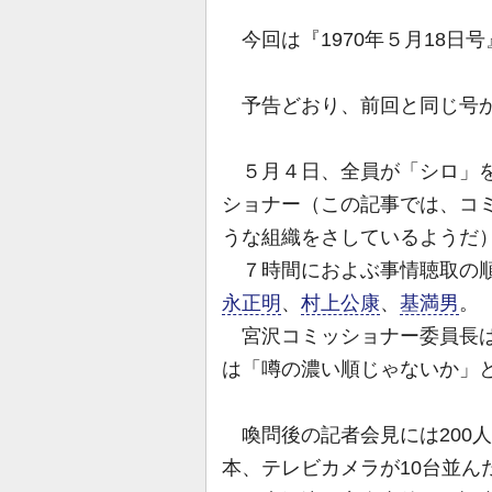
今回は『1970年５月18日号
予告どおり、前回と同じ号か
５月４日、全員が「シロ」を
ショナー（この記事では、コミ
うな組織をさしているようだ
７時間におよぶ事情聴取の
永正明
、
村上公康
、
基満男
。
宮沢コミッショナー委員長は
は「噂の濃い順じゃないか」
喚問後の記者会見には200人
本、テレビカメラが10台並ん