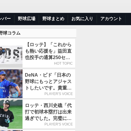
ンバー
野球広場
野球まとめ
お気に入り
アカウント
 野球コラム
【ロッテ】「これから
も熱い応援を」益田直
也投手の通算250セー
ブ記念グッズ第2弾が
HOT TOPIC
販売開始
DeNA・ビド「日本の
野球にもっとアジャス
トしたいです。貴重な
経験になると思いま
PLAYER'S VOICE
す」／日本球界
ロッテ・西川史礁「代
打で初球本塁打は出来
過ぎでした。完璧に打
てたと思います」／球
PLAYER'S VOICE