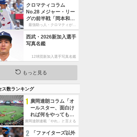
宴初打席本塁打
クロマティコラム
No.28 メジャー・リー
グの前半戦「岡本和真
の奮闘は誇らしいけれ
最強助っ人・クロマティが斬
る!!「日米・野球考察」
ど、133三振はいただ
西武・2026新加入選手
けない」
写真名鑑
12球団新加入選手写真名鑑
もっと見る
セス数ランキング
1
廣岡達朗コラム「オ
ールスター、面白け
れば何をやってもい
いという発想は大間
廣岡達朗連載「やれ」と言える信念
違い」
2
「ファイターズ以外