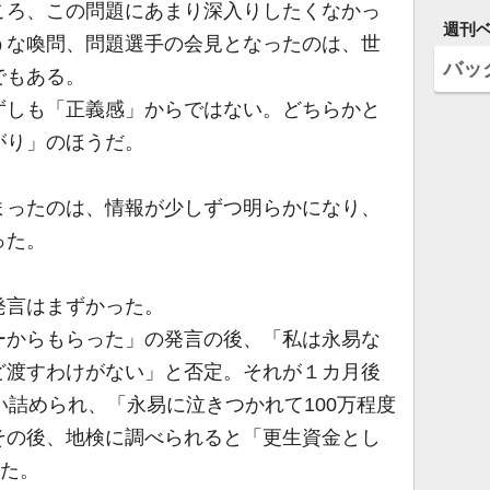
ろ、この問題にあまり深入りしたくなかっ
週刊
うな喚問、問題選手の会見となったのは、世
バッ
でもある。
しも「正義感」からではない。どちらかと
がり」のほうだ。
ったのは、情報が少しずつ明らかになり、
った。
言はまずかった。
からもらった」の発言の後、「私は永易な
ど渡すわけがない」と否定。それが１カ月後
い詰められ、「永易に泣きつかれて100万程度
その後、地検に調べられると「更生資金とし
った。