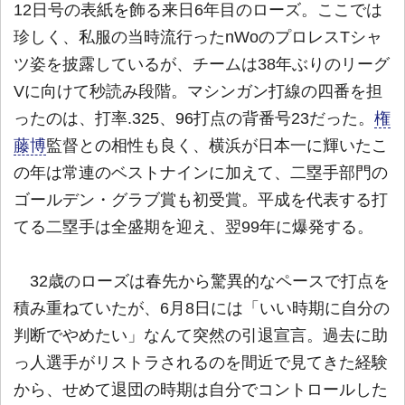
12日号の表紙を飾る来日6年目のローズ。ここでは
珍しく、私服の当時流行ったnWoのプロレスTシャ
ツ姿を披露しているが、チームは38年ぶりのリーグ
Vに向けて秒読み段階。マシンガン打線の四番を担
ったのは、打率.325、96打点の背番号23だった。
権
藤博
監督との相性も良く、横浜が日本一に輝いたこ
の年は常連のベストナインに加えて、二塁手部門の
ゴールデン・グラブ賞も初受賞。平成を代表する打
てる二塁手は全盛期を迎え、翌99年に爆発する。
32歳のローズは春先から驚異的なペースで打点を
積み重ねていたが、6月8日には「いい時期に自分の
判断でやめたい」なんて突然の引退宣言。過去に助
っ人選手がリストラされるのを間近で見てきた経験
から、せめて退団の時期は自分でコントロールした