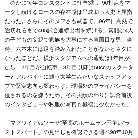
確かに毎年コンスタントに打率3割、90打点をマ
ークし続けるローズの存在感は平成助っ人史上屈指
だった。さらにそのタフさも武器で、96年に高熱で
途切れるまで405試合連続出場を続ける。素顔は4人
の子どもの父親で家族を大事にする真面目な男。当
時、六本木には足を踏み入れたことがないとネタに
なったほどだ。横浜スタジアムへの通勤は1年目が
徒歩、2年目が自転車、3年目以降は50ccのスクータ
ーとアルバイトに通う大学生みたいなステップアッ
プで堅実志向も変わらず。球場外のプライバシーを
侵されるのを嫌うため、その実績のわりに試合前後
のインタビューや私服の写真も極端に少なかった。
「マグワイアvsソーサ“至高のホームラン王争い”ラ
ストスパート」の見出しも確認できる週ベ98年10月