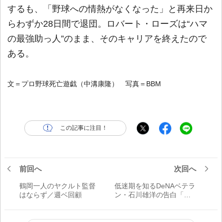
するも、「野球への情熱がなくなった」と再来日か
らわずか28日間で退団。ロバート・ローズは“ハマ
の最強助っ人”のまま、そのキャリアを終えたので
ある。
文＝プロ野球死亡遊戯（中溝康隆） 写真＝BBM
この記事に注目！
前回へ
次回へ
鶴岡一人のヤクルト監督
低迷期を知るDeNAベテラ
はならず／週ベ回顧
ン・石川雄洋の告白「昔
はヤジが多かったけど、
今は幸せ」