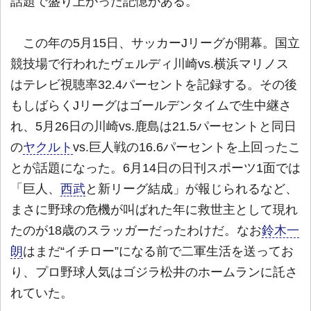
話題で盛り上がった記憶がある。
この年の5月15日、サッカーJリーグが開幕。国立
競技場で行われたヴェルディ川崎vs.横浜マリノス
はテレビ視聴率32.4パーセントを記録する。その後
もしばらくJリーグはゴールデンタイムで生中継さ
れ、5月26日の川崎vs.鹿島は21.5パーセントと同日
の
ヤクルト
vs.巨人戦の16.6パーセントを上回ったこ
とが話題になった。6月14日の日刊スポーツ1面では
「巨人、
西武
と新リーグ結成」が報じられるなど、
まさに野球の危機が叫ばれた年に救世主として現れ
たのが18歳のスラッガーだったわけだ。なお
鈴木一
朗
はまだ“イチロー”になる前で二軍生活を送ってお
り、プロ野球人気はゴジラ松井のホームランに託さ
れていた。