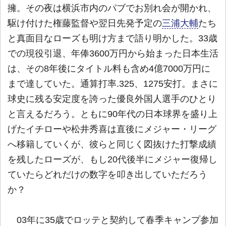
擁。その夜は横浜市内のパブでお別れ会が開かれ、
駆け付けた権藤監督や翌日先発予定の
三浦大輔
たち
と真面目なローズも明け方まで語り明かした。33歳
での現役引退、年俸3600万円から始まった日本生活
は、その8年後にタイトル料も含め4億7000万円に
まで達していた。通算打率.325、1275安打。まさに
球史に残る安定度を誇った優良外国人選手のひとり
と言えるだろう。ともに90年代の日本球界を盛り上
げたイチローや松井秀喜は直後にメジャー・リーグ
へ移籍していくが、彼らと同じく図抜けた打撃成績
を残したローズが、もし20代後半にメジャー復帰し
ていたらどれだけの数字を叩き出していただろう
か？
03年に35歳でロッテと契約して春季キャンプ参加