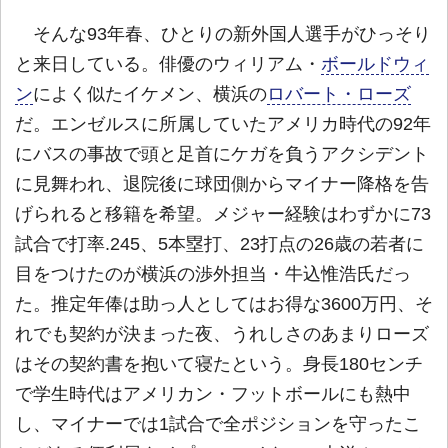
そんな93年春、ひとりの新外国人選手がひっそり
と来日している。俳優のウィリアム・
ボールドウィ
ン
によく似たイケメン、横浜の
ロバート・ローズ
だ。エンゼルスに所属していたアメリカ時代の92年
にバスの事故で頭と足首にケガを負うアクシデント
に見舞われ、退院後に球団側からマイナー降格を告
げられると移籍を希望。メジャー経験はわずかに73
試合で打率.245、5本塁打、23打点の26歳の若者に
目をつけたのが横浜の渉外担当・牛込惟浩氏だっ
た。推定年俸は助っ人としてはお得な3600万円、そ
れでも契約が決まった夜、うれしさのあまりローズ
はその契約書を抱いて寝たという。身長180センチ
で学生時代はアメリカン・フットボールにも熱中
し、マイナーでは1試合で全ポジションを守ったこ