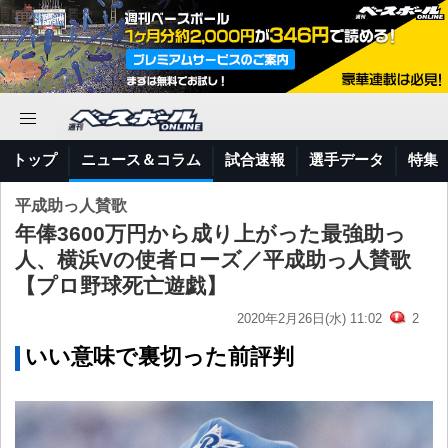
トップ
ニュース＆コラム
試合速報
選手データ
特集
平成助っ人賛歌
年俸3600万円から成り上がった最強助っ
人、横浜Vの使者ローズ／平成助っ人賛歌
【プロ野球死亡遊戯】
2020年2月26日(水) 11:02
2
いい意味で裏切った前評判