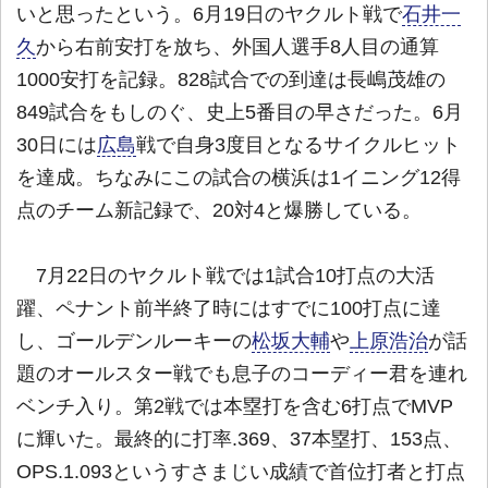
いと思ったという。6月19日のヤクルト戦で
石井一
久
から右前安打を放ち、外国人選手8人目の通算
1000安打を記録。828試合での到達は長嶋茂雄の
849試合をもしのぐ、史上5番目の早さだった。6月
30日には
広島
戦で自身3度目となるサイクルヒット
を達成。ちなみにこの試合の横浜は1イニング12得
点のチーム新記録で、20対4と爆勝している。
7月22日のヤクルト戦では1試合10打点の大活
躍、ペナント前半終了時にはすでに100打点に達
し、ゴールデンルーキーの
松坂大輔
や
上原浩治
が話
題のオールスター戦でも息子のコーディー君を連れ
ベンチ入り。第2戦では本塁打を含む6打点でMVP
に輝いた。最終的に打率.369、37本塁打、153点、
OPS.1.093というすさまじい成績で首位打者と打点