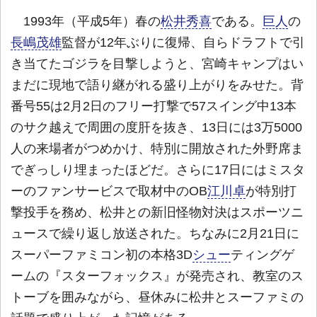
1993年（平成5年）春の
松井秀喜
である。
巨人
の
長嶋茂雄
監督が12年ぶりに復帰、自らドラフトで引
き当てたゴジラを目撃しようと、宮崎キャンプはい
まだに現地で語り継がれる盛り上がりをみせた。背
番号55は2月2日のフリー打撃で57スイング中13本
のサク越えで周囲の度肝を抜き、13日には3万5000
人の来場者がつめかけ、特別に開放された外野席ま
でぎっしり埋まったほどだ。さらに17日にはミスタ
ーのファンサービスで取材中のOB
江川卓
が特別打
撃投手を務め、松井との新旧怪物対決はスポーツニ
ュースで繰り返し放送された。ちなみに2月21日に
スーパーファミコン初の本格3D
シュー
ティングゲ
ームの『スターフォックス』が発売され、教室のス
トーブを囲みながら、昼休みに松井とスーファミの