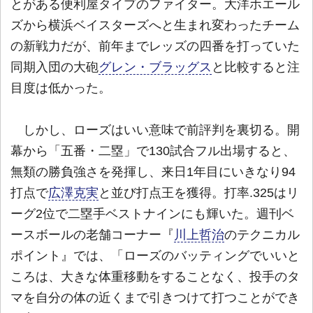
とがある便利屋タイプのファイター。大洋ホエール
ズから横浜ベイスターズへと生まれ変わったチーム
の新戦力だが、前年までレッズの四番を打っていた
同期入団の大砲
グレン・ブラッグス
と比較すると注
目度は低かった。
しかし、ローズはいい意味で前評判を裏切る。開
幕から「五番・二塁」で130試合フル出場すると、
無類の勝負強さを発揮し、来日1年目にいきなり94
打点で
広澤克実
と並び打点王を獲得。打率.325はリ
ーグ2位で二塁手ベストナインにも輝いた。週刊ベ
ースボールの老舗コーナー『
川上哲治
のテクニカル
ポイント』では、「ローズのバッティングでいいと
ころは、大きな体重移動をすることなく、投手のタ
マを自分の体の近くまで引きつけて打つことができ