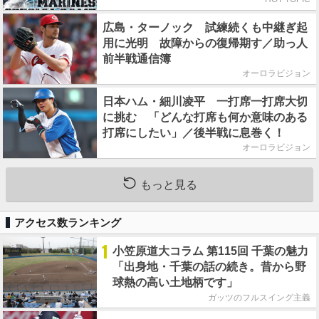
広島・ターノック 試練続くも中継ぎ起
用に光明 故障からの復帰期す／助っ人
前半戦通信簿
オーロラビジョン
日本ハム・細川凌平 一打席一打席大切
に挑む 「どんな打席も何か意味のある
打席にしたい」／後半戦に息巻く！
オーロラビジョン
もっと見る
アクセス数ランキング
1
小笠原道大コラム 第115回 千葉の魅力
「出身地・千葉の話の続き。昔から野
球熱の高い土地柄です」
ガッツのフルスイング主義