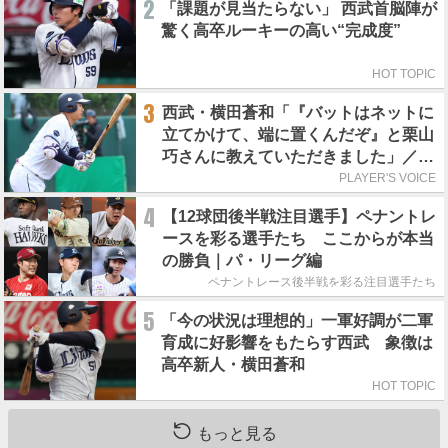
2
「課題が見当たらない」 西武首脳陣が
驚く高卒ルーキーの高い“完成度”
HOT TOPIC
3
西武・横田蒼和「『バットはネットに
立てかけて、端に置くんだぞ』と栗山
巧さんに教えていただきました」／憧
れの人からの金言
PLAYER'S VOICE
4
【12球団後半戦注目選手】ペナントレ
ースを彩る選手たち ここからが本当
の勝負｜パ・リーグ編
ペナントレース後半戦を彩る注目選手たち
5
「今の状況は理想的」一軍好調が二軍
育成に好影響をもたらす西武 象徴は
高卒新人・横田蒼和
HOT TOPIC
もっと見る