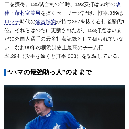
王を獲得。135試合制の当時、192安打は50年の
阪
神
・
藤村富美男
を抜くセ・リーグ記録、打率.369は
ロッテ
時代の
落合博満
が持つ367を抜く右打者歴代1
位。それらはのちに更新されたが、153打点はいま
だに外国人選手の最多打点記録として破られていな
い。なお99年の横浜は史上最高のチーム打
率.294（投手を除くと打率.303）を記録している。
“ハマの最強助っ人”のままで