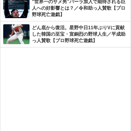
“世界一のサメ男”パーラ加入で期待される巨
人への好影響とは？／令和助っ人賛歌【プロ
野球死亡遊戯】
どん底から復活。星野中日11年ぶりVに貢献
した韓国の至宝・宣銅烈の野球人生／平成助
っ人賛歌【プロ野球死亡遊戯】