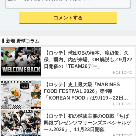
新着 野球コラム
【ロッテ】球団OBの橋本、渡辺俊、久
保、塀内、内が来場、OB解説も／9月22
日開催の「TEAM26デー」
HOT TOPIC
【ロッテ】史上最大級「MARINES
FOOD FESTIVAL 2026」第4弾
「KOREAN FOOD」は9月19～22日／
初日はビール半額デー
HOT TOPIC
【ロッテ】初の球団主催のOB戦「ちば
興銀プレゼンツマリーンズスペシャルゲ
ーム2026」、11月23日開催
HOT TOPIC