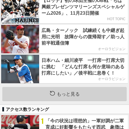
【ロッテ】初の球団主催のOB戦「ちば
興銀プレゼンツマリーンズスペシャルゲ
ーム2026」、11月23日開催
HOT TOPIC
広島・ターノック 試練続くも中継ぎ起
用に光明 故障からの復帰期す／助っ人
前半戦通信簿
オーロラビジョン
日本ハム・細川凌平 一打席一打席大切
に挑む 「どんな打席も何か意味のある
打席にしたい」／後半戦に息巻く！
オーロラビジョン
もっと見る
アクセス数ランキング
1
「今の状況は理想的」一軍好調が二軍
育成に好影響をもたらす西武 象徴は