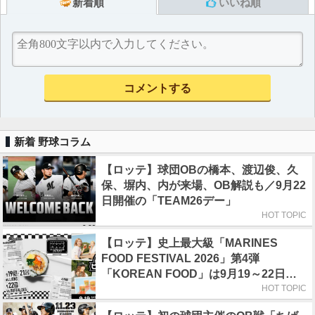
新着順
いいね順
新着 野球コラム
【ロッテ】球団OBの橋本、渡辺俊、久
保、塀内、内が来場、OB解説も／9月22
日開催の「TEAM26デー」
HOT TOPIC
【ロッテ】史上最大級「MARINES
FOOD FESTIVAL 2026」第4弾
「KOREAN FOOD」は9月19～22日／
初日はビール半額デー
HOT TOPIC