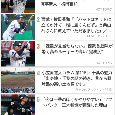
高卒新人・横田蒼和
HOT TOPIC
2
西武・横田蒼和「『バットはネットに
立てかけて、端に置くんだぞ』と栗山
巧さんに教えていただきました」／憧
れの人からの金言
PLAYER'S VOICE
3
「課題が見当たらない」 西武首脳陣が
驚く高卒ルーキーの高い“完成度”
HOT TOPIC
4
小笠原道大コラム 第115回 千葉の魅力
「出身地・千葉の話の続き。昔から野
球熱の高い土地柄です」
ガッツのフルスイング主義
5
「今は一番のほうがやりやすい」 ソフ
トバンク・正木智也が覚醒した理由