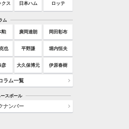
ックス
日本ハム
ロッテ
ラム
本勲
廣岡達朗
岡田彰布
克也
平野謙
堀内恒夫
恭彦
大久保博元
伊原春樹
コラム一覧
ベースボール
クナンバー