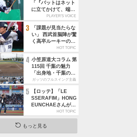
「『バットはネット
に立てかけて、端に
置くんだぞ』と栗山
PLAYER'S VOICE
巧さんに教えていた
3
「課題が見当たらな
だきました」／憧れ
い」 西武首脳陣が驚
の人からの金言
く高卒ルーキーの高
い“完成度”
HOT TOPIC
4
小笠原道大コラム 第
115回 千葉の魅力
「出身地・千葉の話
の続き。昔から野球
ガッツのフルスイング主義
熱の高い土地柄で
5
【ロッテ】「LE
す」
SSERAFIM」HONG
EUNCHAEさんが始
球式「この場に立て
HOT TOPIC
て本当にうれしい」
／8月5日の西武戦
もっと見る
（ZOZOマリン）