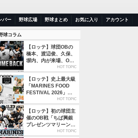
ンバー
野球広場
野球まとめ
お気に入り
アカウント
 野球コラム
【ロッテ】球団OBの
橋本、渡辺俊、久保、
塀内、内が来場、OB
解説も／9月22日開催
HOT TOPIC
の「TEAM26デー」
【ロッテ】史上最大級
「MARINES FOOD
FESTIVAL 2026」第4
弾「KOREAN
HOT TOPIC
FOOD」は9月19～22
【ロッテ】初の球団主
日／初日はビール半額
催のOB戦「ちば興銀
デー
プレゼンツマリーンズ
スペシャルゲーム
HOT TOPIC