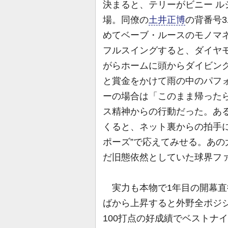
決まると、テリーがビニー 
場。同僚の
土井正博
の背番号
めてベーブ・ルースのモノマ
フルスイングすると、ダイヤ
がらホームに頭からダイビン
と賞金をかけて雨の中のパフ
ーの場合は「このまま帰った
ス精神からの行動だった。あ
くると、ネット裏からの拍手
ポーズ”で応えてみせる。あ
だ旧態依然としていた球界フ
実力も本物で1年目の開幕直
ばから上昇すると外野全ポジシ
100打点の好成績でベストナ