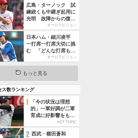
2026」、11月23日開
広島・ターノック 試
催
練続くも中継ぎ起用に
光明 故障からの復帰
期す／助っ人前半戦通
オーロラビジョン
信簿
日本ハム・細川凌平
一打席一打席大切に挑
む 「どんな打席も何
か意味のある打席にし
オーロラビジョン
たい」／後半戦に息巻
く！
もっと見る
セス数ランキング
1
「今の状況は理想
的」一軍好調が二軍
育成に好影響をもた
らす西武 象徴は高
HOT TOPIC
卒新人・横田蒼和
2
西武・横田蒼和