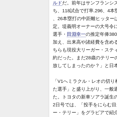
ルド
だ。前年はサンフランシ
ち、118試合で打率.296、4
、26本塁打の中距離ヒッター
定。堤義明オーナーの大号令
選手・
田淵幸一
の推定年俸38
加え、出来高や諸経費を含め
ちらも現役大リーガー・スティ
約だった。まだ28歳のテリー
放してしまったのか？」と日
「V1へミラクル・レオの切
た選手」と盛り上がり、一般
た。トヨタの新車ソアラ誕生
2日号では、「投手をにらむ
ー・テリー」をグラビアで紹