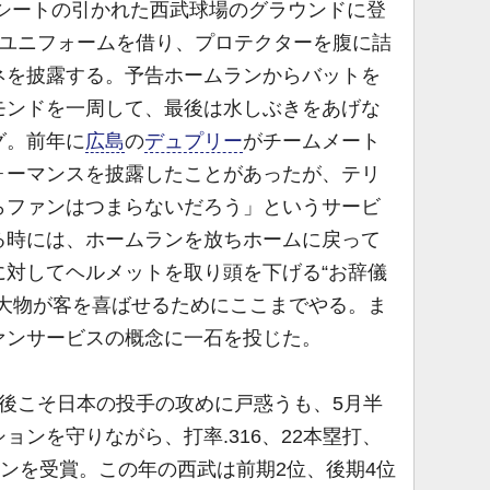
ルシートの引かれた西武球場のグラウンドに登
3ユニフォームを借り、プロテクターを腹に詰
ネを披露する。予告ホームランからバットを
モンドを一周して、最後は水しぶきをあげな
グ。前年に
広島
の
デュプリー
がチームメート
ォーマンスを披露したことがあったが、テリ
らファンはつまらないだろう」というサービ
る時には、ホームランを放ちホームに戻って
に対してヘルメットを取り頭を下げる“お辞儀
の大物が客を喜ばせるためにここまでやる。ま
ァンサービスの概念に一石を投じた。
後こそ日本の投手の攻めに戸惑うも、5月半
ョンを守りながら、打率.316、22本塁打、
インを受賞。この年の西武は前期2位、後期4位