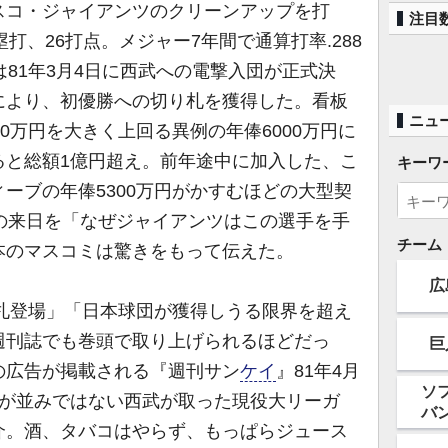
スコ・ジャイアンツのクリーンアップを打
注目
本塁打、26打点。メジャー7年間で通算打率.288
は81年3月4日に西武への電撃入団が正式決
により、初優勝への切り札を獲得した。看板
ニュ
00万円を大きく上回る異例の年俸6000万円に
ると総額1億円超え。前年途中に加入した、こ
キーワ
ーブの年俸5300万円がかすむほどの大型契
の来日を「なぜジャイアンツはこの選手を手
チーム
本のマスコミは驚きをもって伝えた。
広
り札登場」「日本球団が獲得しうる限界を超え
週刊誌でも巻頭で取り上げられるほどだっ
巨
の広告が掲載される『週刊サン
ケイ
』81年4月
ソ
目が並みではない西武が取った現役大リーガ
バ
介。酒、タバコはやらず、もっぱらジュース