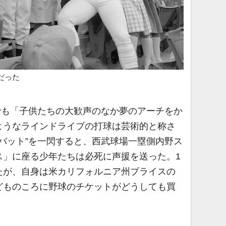
だった
号でも「子供たちの大歓声のなか夢のアーチをか
ようなラインドライブの打球は芸術的と称さ
竿バット”を一閃すると、西武球場一塁側内野ス
ス」に座る少年たちは必死に声援を送った。1
たが、自身は米カリフォルニア州ブライスの
どものころに野球のチケットがどうしても買