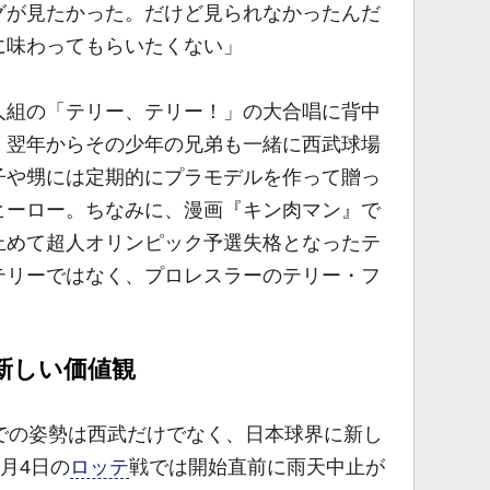
グが見たかった。だけど見られなかったんだ
に味わってもらいたくない」
組の「テリー、テリー！」の大合唱に背中
、翌年からその少年の兄弟も一緒に西武球場
子や甥には定期的にプラモデルを作って贈っ
ヒーロー。ちなみに、漫画『キン肉マン』で
止めて超人オリンピック予選失格となったテ
テリーではなく、プロレスラーのテリー・フ
新しい価値観
での姿勢は西武だけでなく、日本球界に新し
月4日の
ロッテ
戦では開始直前に雨天中止が