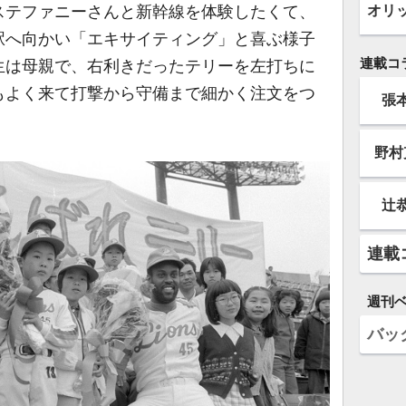
オリ
ステファニーさんと新幹線を体験したくて、
駅へ向かい「エキサイティング」と喜ぶ様子
連載コ
生は母親で、右利きだったテリーを左打ちに
もよく来て打撃から守備まで細かく注文をつ
張
野村
辻
連載
週刊
バッ