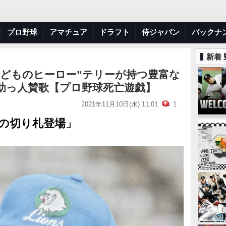
プロ野球
アマチュア
ドラフト
侍ジャパン
バックナ
新着
子どものヒーロー”テリーが持つ豊富な
助っ人賛歌【プロ野球死亡遊戯】
2021年11月10日(水) 11:01
1
オの切り札登場」