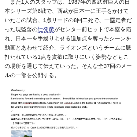
また1人のスタッフは、1987年の西武対巨人の日
本シリーズ第6戦で、西武が日本一に王手をかけて
いたこの試合、1点リードの8回二死で、一塁走者だ
った現監督の
辻発彦
がセンター前ヒットで本塁を陥
れ、日本一を手繰りよせる追加点を奪ったシーンを
動画とあわせて紹介。ライオンズというチームに脈
打たれている1点を貪欲に取りにいく姿勢などもこ
の場所を通じて伝えていった。そんな全37回のメー
ルの一部を公開する。