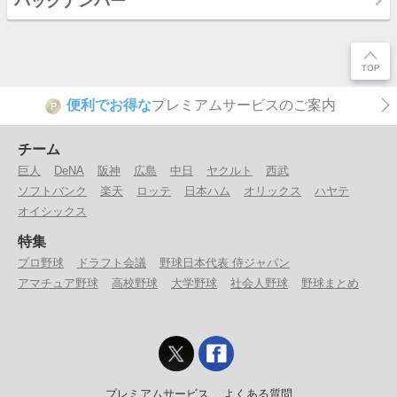
バックナンバー
便利でお得な
プレミアムサービスのご案内
P
チーム
巨人
DeNA
阪神
広島
中日
ヤクルト
西武
ソフトバンク
楽天
ロッテ
日本ハム
オリックス
ハヤテ
オイシックス
特集
プロ野球
ドラフト会議
野球日本代表 侍ジャパン
アマチュア野球
高校野球
大学野球
社会人野球
野球まとめ
プレミアムサービス
よくある質問