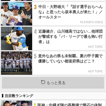
3
中日・大野雄大「『話す選手おらへん
な』と思ったら坂本勇人が来た！」／
オールスター
PLAYER'S VOICE
4
近藤健介、山川穂高ではない…他球団
が警戒する「パ・リーグで最も怖い打
者」は
HOT TOPIC
5
意外なあの県も未制覇。夏の甲子園で
優勝していない都道府県はどこ？
HOT TOPIC
もっと見る
注目数ランキング
1
阪神・中継ぎ陣の再整備で盤石の体制