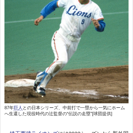
87年
巨人
との日本シリーズ、中前打で一塁から一気にホーム
へ生還した現役時代の辻監督の“伝説の走塁”[球団提供]