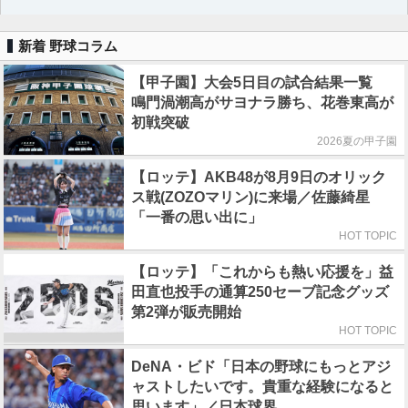
新着 野球コラム
【甲子園】大会5日目の試合結果一覧
鳴門渦潮高がサヨナラ勝ち、花巻東高が
初戦突破
2026夏の甲子園
【ロッテ】AKB48が8月9日のオリック
ス戦(ZOZOマリン)に来場／佐藤綺星
「一番の思い出に」
HOT TOPIC
【ロッテ】「これからも熱い応援を」益
田直也投手の通算250セーブ記念グッズ
第2弾が販売開始
HOT TOPIC
DeNA・ビド「日本の野球にもっとアジ
ャストしたいです。貴重な経験になると
思います」／日本球界