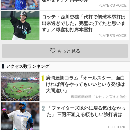
PLAYER'S VOICE
ロッテ・西川史礁「代打で初球本塁打は
出来過ぎでした。完璧に打てたと思いま
す」／球宴初打席本塁打
PLAYER'S VOICE
もっと見る
アクセス数ランキング
1
廣岡達朗コラム「オールスター、面白
ければ何をやってもいいという発想は
大間違い」
廣岡達朗連載「やれ」と言える信念
2
「ファイターズ以外に戻る気はなかっ
た」 三冠王狙える頼もしい強打者は
HOT TOPIC