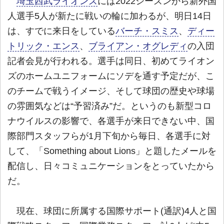
埼玉西武ライオンズ
には2022シーズンから新外国
人選手5人が新たに戦いの輪に加わるが、明日14日
は、すでに来日をしている
バーチ・スミス
、
ディー
トリック・エンス
、
ブライアン・オグレディ
の入団
記者会見が行われる。選手は同日、初めてライオン
ズのホームユニフォームにソデを通す予定だが、こ
のチームで戦うイメージ、そして球団の歴史や球場
の雰囲気などは“予習済み”だ。というのも新型コロ
ナウイルスの影響で、各選手が来日できない中、国
際部門スタッフらが1月下旬から毎日、各選手に対
して、「Something about Lions」と題したメールを
配信し、日々コミュニケーションをとっていたから
だ。
現在、球団に所属する国際サポート(通訳)4人と国