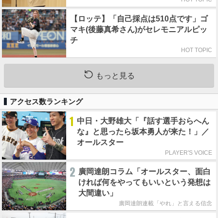
【ロッテ】「自己採点は510点です」ゴ
マキ(後藤真希さん)がセレモニアルピッ
チ
HOT TOPIC
もっと見る
アクセス数ランキング
1
中日・大野雄大「『話す選手おらへん
な』と思ったら坂本勇人が来た！」／
オールスター
PLAYER'S VOICE
2
廣岡達朗コラム「オールスター、面白
ければ何をやってもいいという発想は
大間違い」
廣岡達朗連載「やれ」と言える信念