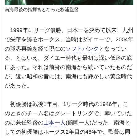
南海最後の指揮官となった杉浦監督
1999年にリーグ優勝、日本一を決めて以来、九州
で栄華を誇るホークス。当時はダイエーで、2004年
の球界再編を経て現在の
ソフトバンク
となってい
る。とはいえ、ダイエー時代も最初は深い低迷の底
にあった。それは前身の南海から続いていたものだ
が、遠い昭和の昔には、南海にも輝かしい黄金時代
があった。
初優勝は戦後1年目、1リーグ時代の1946年。こ
のときのチーム名はグレートリングで、率いていた
のは兼任監督の
山本一人
(鶴岡一人)だった。南海と
しての初優勝はホークス2年目の48年で、監督は同