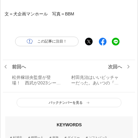
文＝犬企画マンホール 写真＝BBM
この記事に注目！
前回へ
次回へ
松井稼頭央監督が登
村田兆治はいいピッチャ
場！ 西武が2023シーズ
ーだった。あいつの『サ
ンチームスローガン発表
ンデー兆治』は俺のおか
会を公式YouTubeでライ
げでついたようなもんな
ブ配信
んだけどね／佐藤道郎
バックナンバーを見る
『酔いどれの鉄腕』
KEYWORDS
杉浦忠
鶴岡一人
南海
ダイエー
ソフトバンク