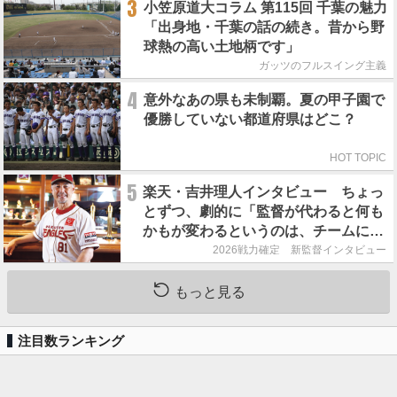
3
小笠原道大コラム 第115回 千葉の魅力
「出身地・千葉の話の続き。昔から野
球熱の高い土地柄です」
ガッツのフルスイング主義
4
意外なあの県も未制覇。夏の甲子園で
優勝していない都道府県はどこ？
HOT TOPIC
5
楽天・吉井理人インタビュー ちょっ
とずつ、劇的に「監督が代わると何も
かもが変わるというのは、チームにと
って良くないことなんです」
2026戦力確定 新監督インタビュー
もっと見る
注目数ランキング