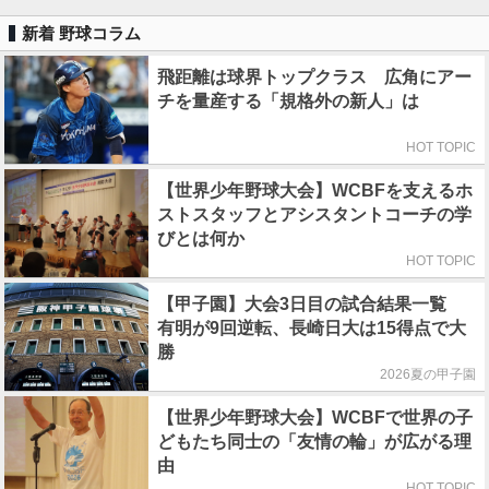
新着 野球コラム
飛距離は球界トップクラス 広角にアー
チを量産する「規格外の新人」は
HOT TOPIC
【世界少年野球大会】WCBFを支えるホ
ストスタッフとアシスタントコーチの学
びとは何か
HOT TOPIC
【甲子園】大会3日目の試合結果一覧
有明が9回逆転、長崎日大は15得点で大
勝
2026夏の甲子園
【世界少年野球大会】WCBFで世界の子
どもたち同士の「友情の輪」が広がる理
由
HOT TOPIC