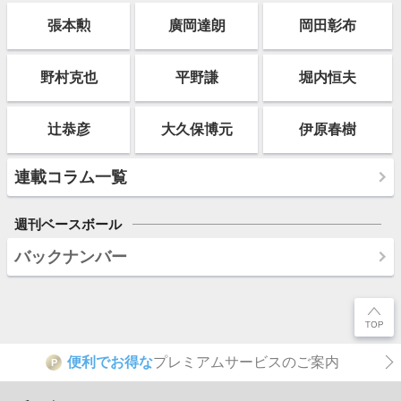
張本勲
廣岡達朗
岡田彰布
野村克也
平野謙
堀内恒夫
辻恭彦
大久保博元
伊原春樹
連載コラム一覧
週刊ベースボール
バックナンバー
便利でお得な
プレミアムサービスのご案内
P