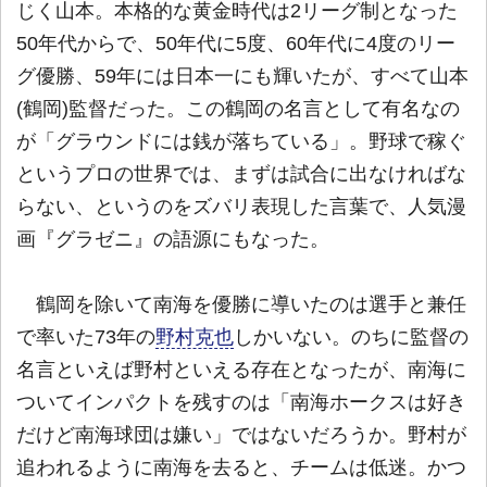
じく山本。本格的な黄金時代は2リーグ制となった
50年代からで、50年代に5度、60年代に4度のリー
グ優勝、59年には日本一にも輝いたが、すべて山本
(鶴岡)監督だった。この鶴岡の名言として有名なの
が「グラウンドには銭が落ちている」。野球で稼ぐ
というプロの世界では、まずは試合に出なければな
らない、というのをズバリ表現した言葉で、人気漫
画『グラゼニ』の語源にもなった。
鶴岡を除いて南海を優勝に導いたのは選手と兼任
で率いた73年の
野村克也
しかいない。のちに監督の
名言といえば野村といえる存在となったが、南海に
ついてインパクトを残すのは「南海ホークスは好き
だけど南海球団は嫌い」ではないだろうか。野村が
追われるように南海を去ると、チームは低迷。かつ