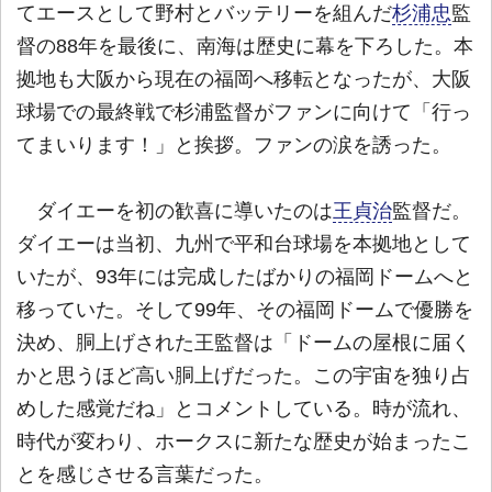
てエースとして野村とバッテリーを組んだ
杉浦忠
監
督の88年を最後に、南海は歴史に幕を下ろした。本
拠地も大阪から現在の福岡へ移転となったが、大阪
球場での最終戦で杉浦監督がファンに向けて「行っ
てまいります！」と挨拶。ファンの涙を誘った。
ダイエーを初の歓喜に導いたのは
王貞治
監督だ。
ダイエーは当初、九州で平和台球場を本拠地として
いたが、93年には完成したばかりの福岡ドームへと
移っていた。そして99年、その福岡ドームで優勝を
決め、胴上げされた王監督は「ドームの屋根に届く
かと思うほど高い胴上げだった。この宇宙を独り占
めした感覚だね」とコメントしている。時が流れ、
時代が変わり、ホークスに新たな歴史が始まったこ
とを感じさせる言葉だった。