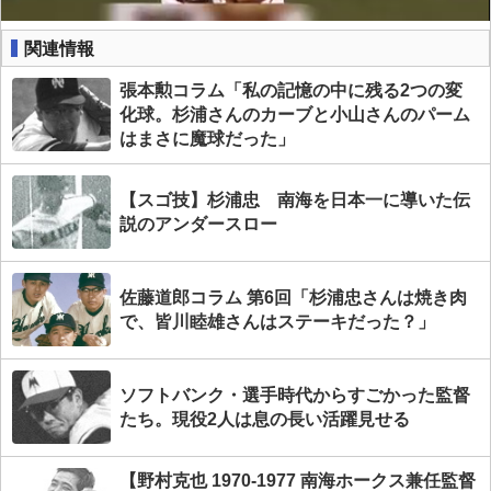
関連情報
張本勲コラム「私の記憶の中に残る2つの変
化球。杉浦さんのカーブと小山さんのパーム
はまさに魔球だった」
【スゴ技】杉浦忠 南海を日本一に導いた伝
説のアンダースロー
佐藤道郎コラム 第6回「杉浦忠さんは焼き肉
で、皆川睦雄さんはステーキだった？」
ソフトバンク・選手時代からすごかった監督
たち。現役2人は息の長い活躍見せる
【野村克也 1970-1977 南海ホークス兼任監督