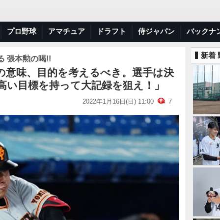
プロ野球
アマチュア
ドラフト
侍ジャパン
バックナ
新着
 張本勲の喝!!
の意味、目的を考えるべき。選手は決
高い目標を持って大記録を狙え！」
2022年1月16日(日) 11:00
7