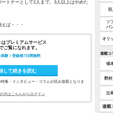
ートナーとして2人まで。3人以上はやめた
巨
ソ
例えば・・・
バ
オリ
きはプレミアムサービス
でご覧になれます。
連載コ
は体験！登録後7日間無料
張
録して続きを読む
野村
の特集・インタビュー・コラムが読み放題となりま
辻
の方はこちらからログイン
連載