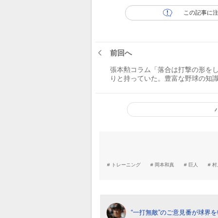
この記事に
前回へ
張本勲コラム「落合は打撃の形を
りと持っていた。豊富な野球の知
験を生かしてコミッショナーに就
もらいたい」
トレーニング
岡本和真
巨人
村
“一打無敵”のご意見番が球界を