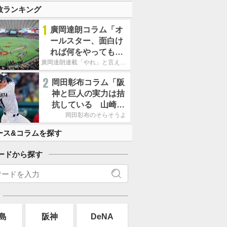
す」
数ランキング
1
廣岡達朗コラム「オ
ールスター、面白け
れば何をやってもい
いという発想は大間
廣岡達朗連載「やれ」と言える信念
違い」
2
岡田彰布コラム「阪
神と巨人の実力は拮
抗している 山崎、
小笠原の存在は大き
岡田彰布のそらそうよ
い」
ース&コラムを探す
ードから探す
島
阪神
DeNA