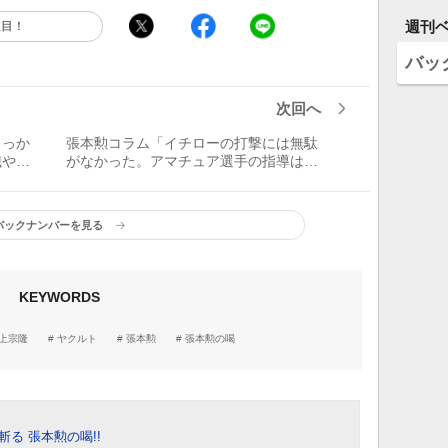
週刊
注目！
バッ
次回へ
しっか
張本勲コラム「イチローの打撃には無駄
識や経
がなかった。アマチュア選手の指導は素
任して
晴らしいが、今後はプロの指導もお願い
したい」
バックナンバーを見る
KEYWORDS
上宗隆
ヤクルト
張本勲
張本勲の喝
斬る 張本勲の喝!!