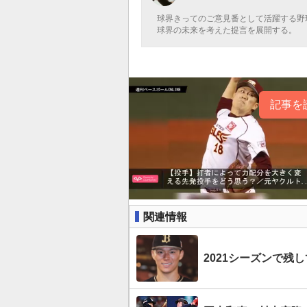
球界きってのご意見番として活躍する野
球界の未来を考えた提言を展開する。
記事を
関連情報
2021シーズンで残