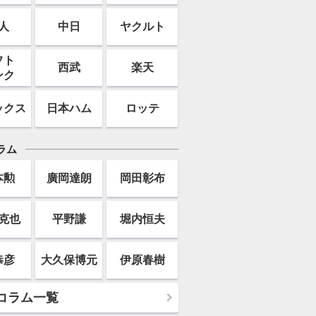
人
中日
ヤクルト
フト
西武
楽天
ンク
ックス
日本ハム
ロッテ
ラム
本勲
廣岡達朗
岡田彰布
克也
平野謙
堀内恒夫
恭彦
大久保博元
伊原春樹
コラム一覧