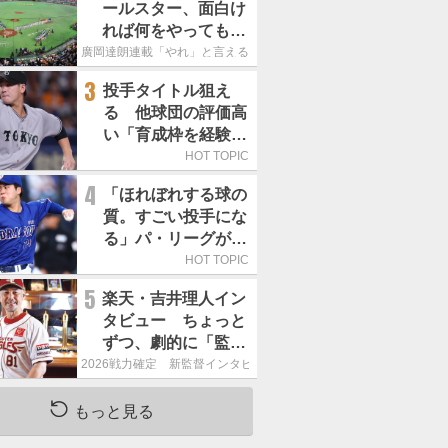
ールスター、面白け
れば何をやってもい
いという発想は大間
廣岡達朗連載「やれ」と言える信念
違い」
3
投手タイトル狙え
る 他球団の評価高
い「育成枠を経験し
た巨人の左腕」は
HOT TOPIC
4
「ほれぼれする球の
質。すごい投手にな
る」パ・リーグが驚
いた「中日の左腕」
HOT TOPIC
は
5
楽天・吉井理人イン
タビュー ちょっと
ずつ、劇的に「監督
が代わると何もかも
2026戦力確定 新監督インタビュー
が変わるというの
は、チームにとって
もっと見る
良くないことなんで