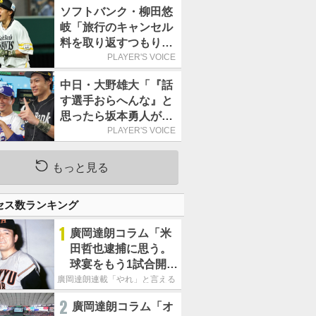
で1万食を突破
ソフトバンク・柳田悠
岐「旅行のキャンセル
料を取り返すつもりで
出場しました(笑)」／
PLAYER'S VOICE
オールスター
中日・大野雄大「『話
す選手おらへんな』と
思ったら坂本勇人が来
た！」／オールスター
PLAYER'S VOICE
もっと見る
セス数ランキング
1
廣岡達朗コラム「米
田哲也逮捕に思う。
球宴をもう1試合開催
でOB救済を」
廣岡達朗連載「やれ」と言える信念
2
廣岡達朗コラム「オ