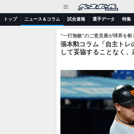
トップ
ニュース＆コラム
試合速報
選手データ
特集
“一打無敵”のご意見番が球界を斬る
張本勲コラム「自主トレ
して妥協することなく、