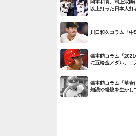
岡本和真、村上宗隆は
以上打った日本人打
川口和久コラム「中
張本勲コラム「202
に五輪金メダル。二
張本勲コラム「落合
知識や経験を生かし