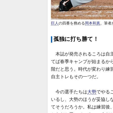
巨人
の四番を務める
岡本和真
。筆者
孤独に打ち勝て！
本誌が発売されるころは自主
てば春季キャンプが始まるか
階だと思う。時代が変わり練
自主トレもその一つだ。
今の選手たちは
大勢
でやる
いるし、大勢のほうが妥協し
てそうだろうか。私は練習後