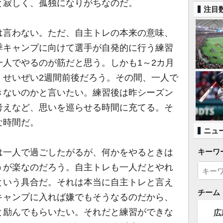
と寂しく、孤独になりがちなのだ。
注目
言わない。ただ、自主トレの本来の意味、
季キャンプに向けて選手が自発的に行う練習
人でやるのが筋だと思う。しかも1～2カ月
、せいぜい2週間前後だろう。その間、一人で
きないのかと言いたい。練習後は昨シーズン
考えなど、思いを巡らせる時間に充てる。そ
な時間だ。
ニュ
一人で過ごしたがるが、何かをやるときは
キーワ
うが楽なのだろう。自主トレも一人だとやれ
という具合だ。それは本当に自主トレと言え
チーム
キャンプに入れば嫌でもそうなるのだから、
と励んでもらいたい。それだと練習ができな
広