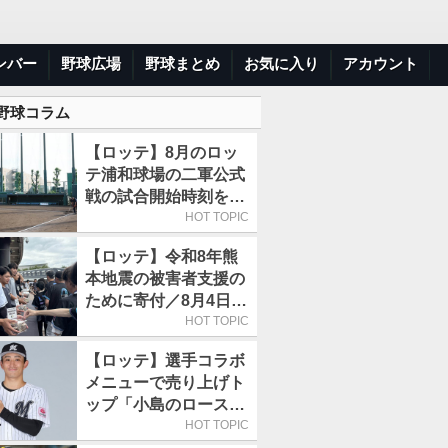
ンバー
野球広場
野球まとめ
お気に入り
アカウント
 野球コラム
【ロッテ】8月のロッ
テ浦和球場の二軍公式
戦の試合開始時刻を午
前10時30分に変更
HOT TOPIC
【ロッテ】令和8年熊
本地震の被害者支援の
ために寄付／8月4日に
は選手たちが募金箱を
HOT TOPIC
持って球場に立つ
【ロッテ】選手コラボ
メニューで売り上げト
ップ「小島のロースト
ビーフ丼」が4年連続
HOT TOPIC