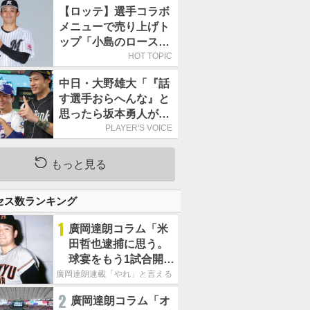
持って球場に立つ
【ロッテ】選手コラボ
メニューで売り上げト
ップ「小島のロースト
ビーフ丼」が4年連続
HOT TOPIC
で1万食を突破
中日・大野雄大「『話
す選手おらへんな』と
思ったら坂本勇人が来
た！」／オールスター
PLAYER'S VOICE
もっと見る
セス数ランキング
1
廣岡達朗コラム「米
田哲也逮捕に思う。
球宴をもう1試合開催
でOB救済を」
廣岡達朗連載「やれ」と言える信念
2
廣岡達朗コラム「オ