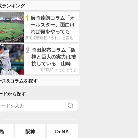
数ランキング
1
廣岡達朗コラム「オ
ールスター、面白け
れば何をやってもい
いという発想は大間
廣岡達朗連載「やれ」と言える信念
違い」
2
岡田彰布コラム「阪
神と巨人の実力は拮
抗している 山崎、
小笠原の存在は大き
岡田彰布のそらそうよ
い」
ース&コラムを探す
ードから探す
島
阪神
DeNA