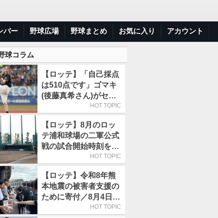
ンバー
野球広場
野球まとめ
お気に入り
アカウント
 野球コラム
【ロッテ】「自己採点
は510点です」ゴマキ
(後藤真希さん)がセレ
モニアルピッチ
HOT TOPIC
【ロッテ】8月のロッ
テ浦和球場の二軍公式
戦の試合開始時刻を午
前10時30分に変更
HOT TOPIC
【ロッテ】令和8年熊
本地震の被害者支援の
ために寄付／8月4日に
は選手たちが募金箱を
HOT TOPIC