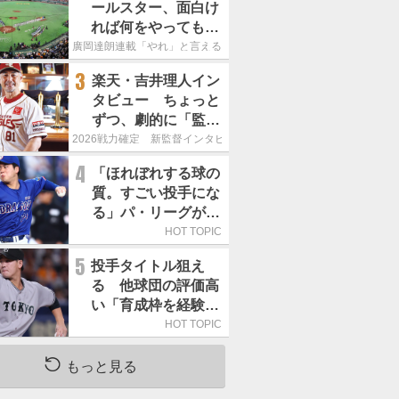
ールスター、面白け
れば何をやってもい
いという発想は大間
廣岡達朗連載「やれ」と言える信念
違い」
3
楽天・吉井理人イン
タビュー ちょっと
ずつ、劇的に「監督
が代わると何もかも
2026戦力確定 新監督インタビュー
が変わるというの
4
「ほれぼれする球の
は、チームにとって
質。すごい投手にな
良くないことなんで
る」パ・リーグが驚
す」
いた「中日の左腕」
HOT TOPIC
は
5
投手タイトル狙え
る 他球団の評価高
い「育成枠を経験し
た巨人の左腕」は
HOT TOPIC
もっと見る