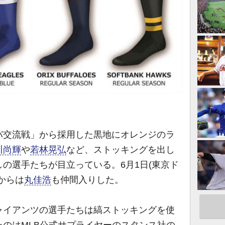
パ交流戦」から採用した黒地にオレンジのラ
川尚輝
や
若林晃弘
など、ストッキングを出し
の選手たちが目立っている。6月1日(東京ド
からは
丸佳浩
も仲間入りした。
イアンツの選手たちは縞ストッキングを使
のはMLB公式サプライヤーのスタンス社の