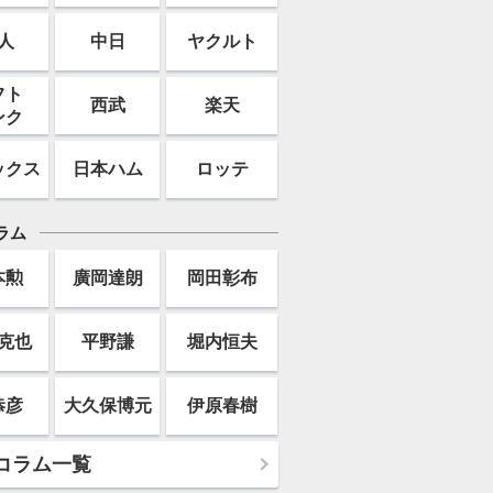
人
中日
ヤクルト
フト
西武
楽天
ンク
ックス
日本ハム
ロッテ
ラム
本勲
廣岡達朗
岡田彰布
克也
平野謙
堀内恒夫
恭彦
大久保博元
伊原春樹
コラム一覧