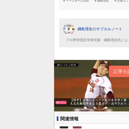
ベースボール百科
綱島理友
企画ユニ
綱島理友のサブカルノート
プロ野球意匠学研究家・綱島理友氏によ
記事を
関連情報