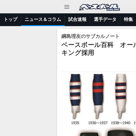
トップ
ニュース＆コラム
試合速報
選手データ
特集
綱島理友のサブカルノート
ベースボール百科 オー
キング採用