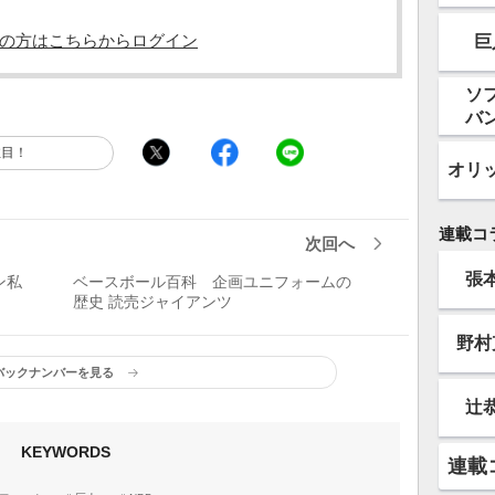
の方はこちらからログイン
巨
ソ
バ
注目！
オリ
連載コ
次回へ
張
ン私
ベースボール百科 企画ユニフォームの
歴史 読売ジャイアンツ
野村
バックナンバーを見る
辻
KEYWORDS
連載