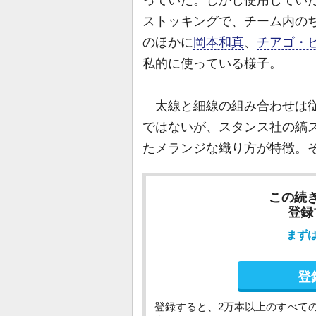
ストッキングで、チーム内の
のほかに
岡本和真
、
チアゴ・
私的に使っている様子。
太線と細線の組み合わせは従
ではないが、スタンス社の縞
たメランジな織り方が特徴。
この続
登録
まず
登
登録すると、2万本以上のすべて