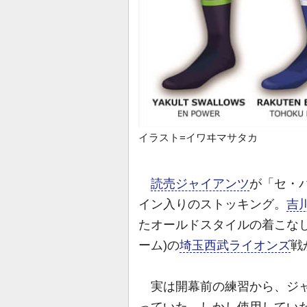
イラスト=イワヰマサタカ
読売ジャイアンツ
が「セ・
イン入りのストッキング。
吉
たオールドスタイルの着こなし
ーム)の
埼玉西武ライオンズ
戦
実は開幕前の練習から、ジャ
っていた。しかし使用していた