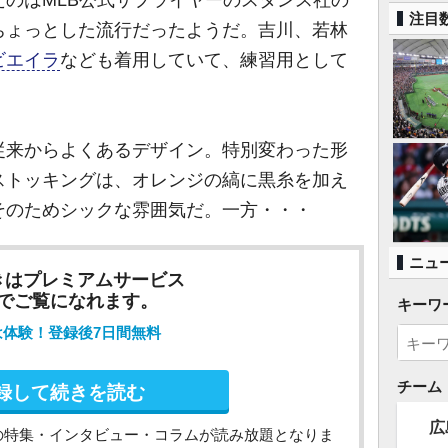
注目
ちょっとした流行だったようだ。吉川、若林
ビエイラ
なども着用していて、練習用として
来からよくあるデザイン。特別変わった形
ストッキングは、オレンジの縞に黒糸を加え
そのためシックな雰囲気だ。一方・・・
ニュ
きはプレミアムサービス
でご覧になれます。
キーワ
は体験！登録後7日間無料
チーム
録して続きを読む
広
の特集・インタビュー・コラムが読み放題となりま