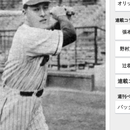
オリ
連載コ
張
野村
辻
連載
週刊
バッ