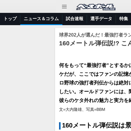
トップ
ニュース＆コラム
試合速報
選手データ
特集
球界202人が選んだ！最強打者ラ
160メートル弾伝説!? 
何をもって“最強打者”とする
ケだが、ここではファンの記憶
ロ野球の強打者列伝からは絶対
したい。オールドファンには、
彼らのケタ外れの魅力と実力を
文=大内隆雄、写真=BBM
160メートル弾伝説は