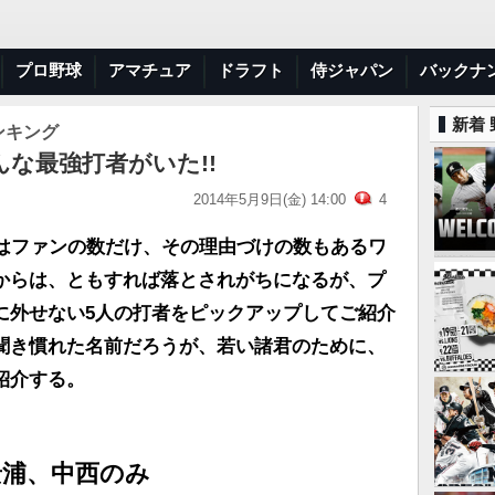
プロ野球
アマチュア
ドラフト
侍ジャパン
バックナ
新着
ンキング
こんな最強打者がいた!!
2014年5月9日(金) 14:00
4
かはファンの数だけ、その理由づけの数もあるワ
からは、ともすれば落とされがちになるが、プ
に外せない5人の打者をピックアップしてご紹介
聞き慣れた名前だろうが、若い諸君のために、
紹介する。
景浦、中西のみ