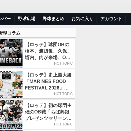
ンバー
野球広場
野球まとめ
お気に入り
アカウント
 野球コラム
【ロッテ】球団OBの
橋本、渡辺俊、久保、
塀内、内が来場、OB
解説も／9月22日開催
HOT TOPIC
の「TEAM26デー」
【ロッテ】史上最大級
「MARINES FOOD
FESTIVAL 2026」第4
弾「KOREAN
HOT TOPIC
FOOD」は9月19～22
【ロッテ】初の球団主
日／初日はビール半額
催のOB戦「ちば興銀
デー
プレゼンツマリーンズ
スペシャルゲーム
HOT TOPIC