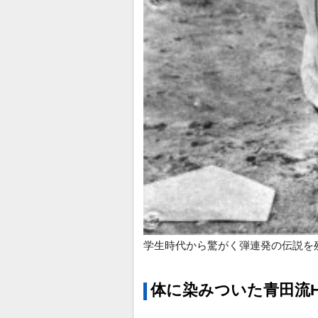
学生時代から驚がく弾連発の伝説を
体に染みついた青田流