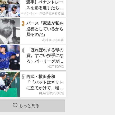
選手】ペナントレー
スを彩る選手たち
ここからが本当の勝
ペナントレース後半戦を彩る注目選手たち
負｜パ・リーグ編
3
バース「家族が私を
必要としているから
帰るのだ」
心揺さぶる名言
4
「ほれぼれする球の
質。すごい投手にな
る」パ・リーグが驚
いた「中日の左腕」
HOT TOPIC
は
5
西武・横田蒼和
「『バットはネット
に立てかけて、端に
置くんだぞ』と栗山
PLAYER'S VOICE
巧さんに教えていた
だきました」／憧れ
もっと見る
の人からの金言