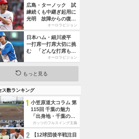
2026」、11月23日開
広島・ターノック 試
催
練続くも中継ぎ起用に
光明 故障からの復帰
期す／助っ人前半戦通
オーロラビジョン
信簿
日本ハム・細川凌平
一打席一打席大切に挑
む 「どんな打席も何
か意味のある打席にし
オーロラビジョン
たい」／後半戦に息巻
く！
もっと見る
セス数ランキング
1
小笠原道大コラム 第
115回 千葉の魅力
「出身地・千葉の話
の続き。昔から野球
ガッツのフルスイング主義
熱の高い土地柄で
2
【12球団後半戦注目
す」