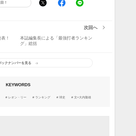
注目！
次回へ
発表！
本誌編集長による「最強打者ランキン
グ」総括
バックナンバーを見る
KEYWORDS
レオン・リー
ランキング
球史
文=大内隆雄