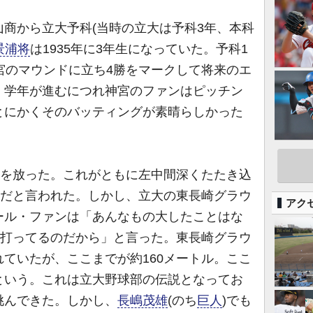
商から立大予科(当時の立大は予科3年、本科
景浦将
は1935年に3年生になっていた。予科1
宮のマウンドに立ち4勝をマークして将来のエ
、学年が進むにつれ神宮のファンはピッチン
とにかくそのバッティングが素晴らしかった
打を放った。これがともに左中間深くたたき込
んだと言われた。しかし、立大の東長崎グラウ
アク
ール・ファンは「あんなもの大したことはな
を打ってるのだから」と言った。東長崎グラウ
ていたが、ここまでが約160メートル。ここ
という。これは立大野球部の伝説となってお
挑んできた。しかし、
長嶋茂雄
(のち
巨人
)でも