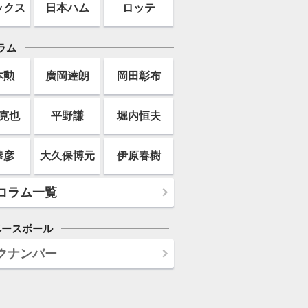
ックス
日本ハム
ロッテ
ラム
本勲
廣岡達朗
岡田彰布
克也
平野謙
堀内恒夫
恭彦
大久保博元
伊原春樹
コラム一覧
ベースボール
クナンバー