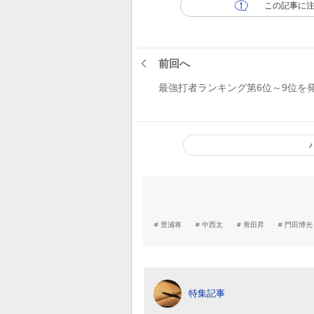
この記事に
前回へ
最強打者ランキング第6位～9位を
景浦将
中西太
青田昇
門田博光
特集記事