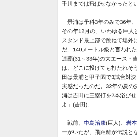
千川までは飛ばせなかったと
景浦は予科3年のみで36年、
その年12月の、いわゆる巨人と
スタンド最上部で跳ねて場外
だ。140メートル級と言われ
連覇(31～33年)の大エー
は、どこに投げても打たれそ
田は景浦と甲子園で3試合対
実感だったのだ。32年の夏の
浦は吉田に三塁打を2本浴び
よ」(吉田)。
戦前、
中島治康
(巨人)、
岩本
ーがいたが、飛距離が伝説と