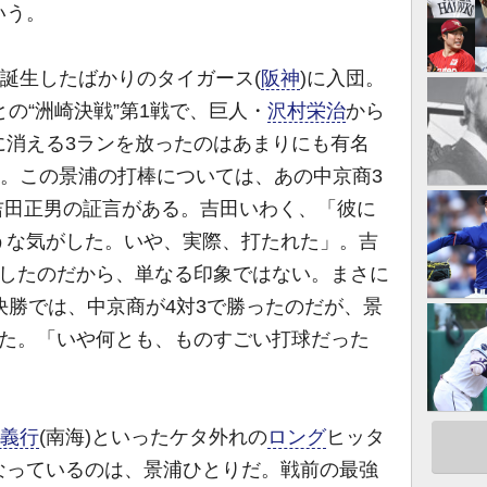
いう。
誕生したばかりのタイガース(
阪神
)に入団。
の“洲崎決戦”第1戦で、巨人・
沢村栄治
から
に消える3ランを放ったのはあまりにも有名
た。この景浦の打棒については、あの中京商3
ス・吉田正男の証言がある。吉田いわく、「彼に
うな気がした。いや、実際、打たれた」。吉
決したのだから、単なる印象ではない。まさに
決勝では、中京商が4対3で勝ったのだが、景
せた。「いや何とも、ものすごい打球だった
義行
(南海)といったケタ外れの
ロング
ヒッタ
なっているのは、景浦ひとりだ。戦前の最強