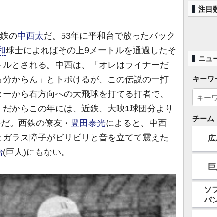
注目
西鉄の
中西太
だ。53年に平和台で放ったバック
和
球士によればその上9メートルを通過したそ
ニュ
ートルとされる。中西は、「オレはライナーだ
ら分からん」とトボけるが、この伝説の一打
キーワ
ターから右方向への大飛球を打てる打者で、
。だからこの年には、近鉄、大映1球団分より
チーム
のだ。西鉄の僚友・
豊田泰光
によると、中西
とガラス障子がビリビリと音を立てて震えた
広
治
(巨人)にもない。
巨
ソ
バ