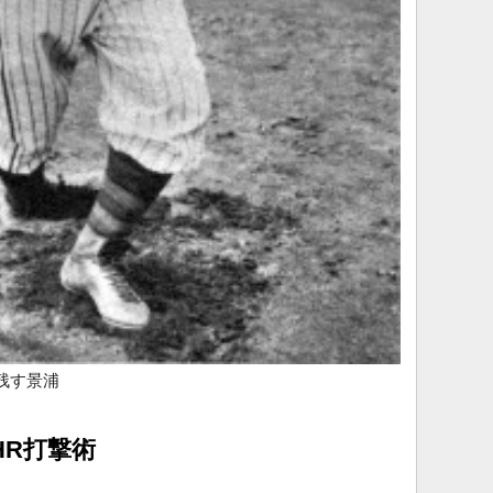
残す景浦
HR打撃術