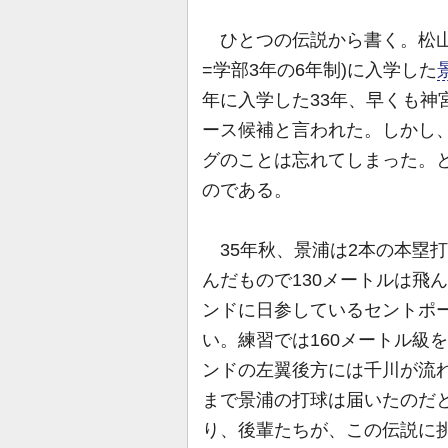
ひとつの伝説から書く。松山
=学部3年の6年制)に入学した
年に入学した33年、早くも神
ース候補と言われた。しかし
グのことは忘れてしまった。
のである。
35年秋、景浦は2本の本塁
んだもので130メートルは飛
ンドに日参しているセントポ
い。練習では160メートル級
ンドの左翼後方には千川が流れ
まで景浦の打球は届いたのだ
り、後輩たちが、この伝説に