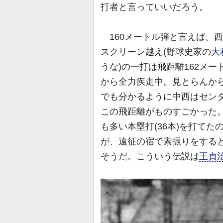
打者と言っていいだろう。
160メートル弾と言えば、
スクリーン越え(野球史家の
大
うな)の一打は飛距離162メ
から全力疾走中。見とらんか
でも分かるように中西はセン
この飛距離がものすごかった
も多い本塁打(36本)を打てた
が、遠征の宿で素振りをする
そうだ。こういう伝説は
王貞