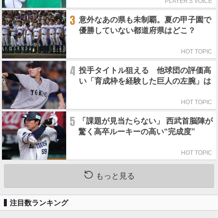
れの人からの金言
PLAYER'S VOICE
3
意外なあの県も未制覇。夏の甲子園で
優勝していない都道府県はどこ？
HOT TOPIC
4
投手タイトル狙える 他球団の評価高
い「育成枠を経験した巨人の左腕」は
HOT TOPIC
5
「課題が見当たらない」 西武首脳陣が
驚く高卒ルーキーの高い“完成度”
HOT TOPIC
もっと見る
注目数ランキング