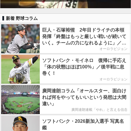
新着 野球コラム
巨人・石塚裕惺 2年目ドライチの本領
発揮「終盤はもっと厳しい戦いが続いて
いく。チームの力になれるように」／後
半戦に息巻く！
オーロラビジョン
ソフトバンク・モイネロ 復帰に手応え
「体の状態はほぼ100%」／後半戦に息
巻く！
オーロラビジョン
廣岡達朗コラム「オールスター、面白け
れば何をやってもいいという発想は大間
違い」
廣岡達朗連載「やれ」と言える信念
ソフトバンク・2026新加入選手 写真名
鑑