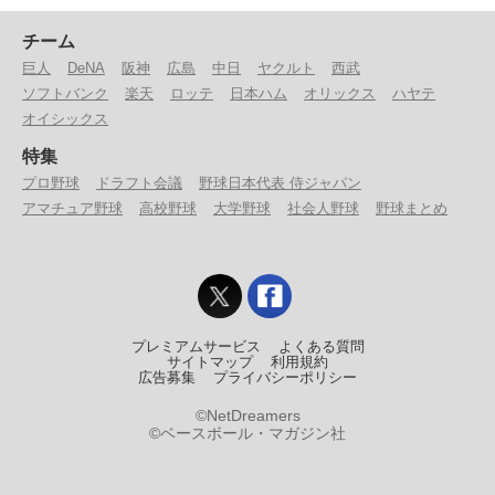
チーム
巨人
DeNA
阪神
広島
中日
ヤクルト
西武
ソフトバンク
楽天
ロッテ
日本ハム
オリックス
ハヤテ
オイシックス
特集
プロ野球
ドラフト会議
野球日本代表 侍ジャパン
アマチュア野球
高校野球
大学野球
社会人野球
野球まとめ
プレミアムサービス
よくある質問
サイトマップ
利用規約
広告募集
プライバシーポリシー
©NetDreamers
©ベースボール・マガジン社