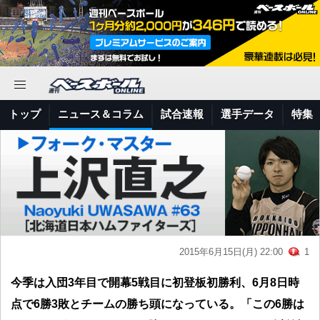
トップ
ニュース＆コラム
試合速報
選手データ
特集
2015年6月15日(月) 22:00
1
今季は入団3年目で開幕5戦目に初登板初勝利、6月8日時
点で6勝3敗とチームの勝ち頭になっている。「この6勝は