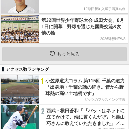
12球団新加入選手写真名鑑
第32回世界少年野球大会 成田大会、8月
1日に開幕 野球を通じた国際交流&友
情の輪
2026球界NEWS
もっと見る
アクセス数ランキング
1
小笠原道大コラム 第115回 千葉の魅力
「出身地・千葉の話の続き。昔から野
球熱の高い土地柄です」
ガッツのフルスイング主義
2
西武・横田蒼和「『バットはネットに
立てかけて、端に置くんだぞ』と栗山
巧さんに教えていただきました」／憧