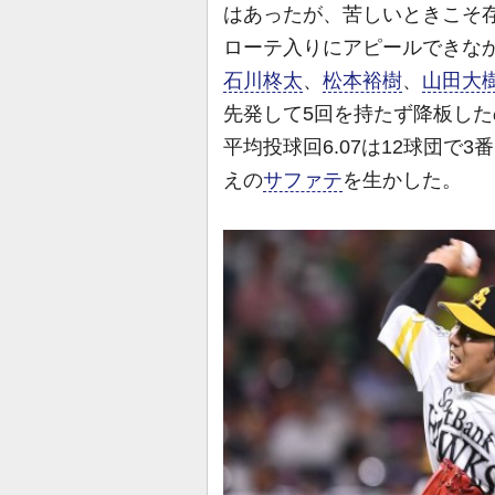
はあったが、苦しいときこそ
ローテ入りにアピールできな
石川柊太
、
松本裕樹
、
山田大
先発して5回を持たず降板した
平均投球回6.07は12球団で
えの
サファテ
を生かした。