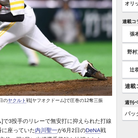
オリ
連載コ
張
野村
辻
連載
日の
ヤクルト
戦[ヤフオクドーム]で圧巻の12奪三振
週刊
バッ
ム]で3投手のリレーで無安打に抑えられた打線
番に座っていた
内川聖一
が6月2日の
DeNA
戦