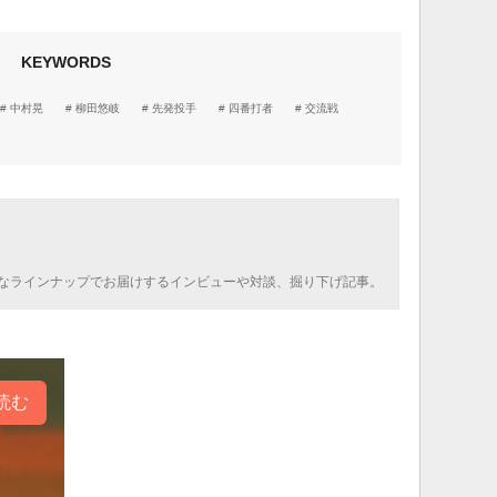
KEYWORDS
中村晃
柳田悠岐
先発投手
四番打者
交流戦
なラインナップでお届けするインビューや対談、掘り下げ記事。
読む