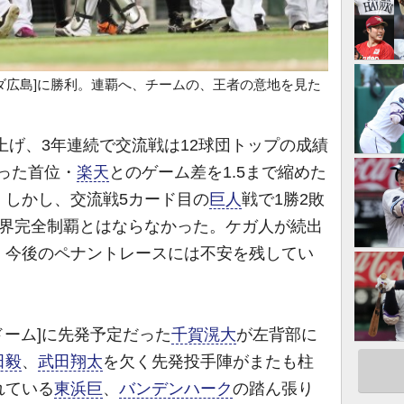
ダ広島]に勝利。連覇へ、チームの、王者の意地を見た
上げ、3年連続で交流戦は12球団トップの成績
だった首位・
楽天
とのゲーム差を1.5まで縮めた
。しかし、交流戦5カード目の
巨人
戦で1勝2敗
セ界完全制覇とはならなかった。ケガ人が続出
、今後のペナントレースには不安を残してい
ドーム]に先発予定だった
千賀滉大
が左背部に
田毅
、
武田翔太
を欠く先発投手陣がまたも柱
れている
東浜巨
、
バンデンハーク
の踏ん張り