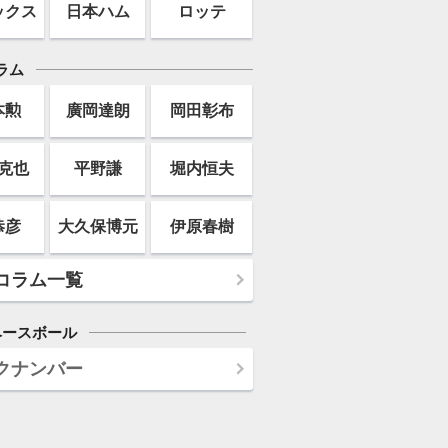
ックス
日本ハム
ロッテ
ラム
本勲
廣岡達朗
岡田彰布
克也
平野謙
堀内恒夫
恭彦
大久保博元
伊原春樹
コラム一覧
ベースボール
クナンバー