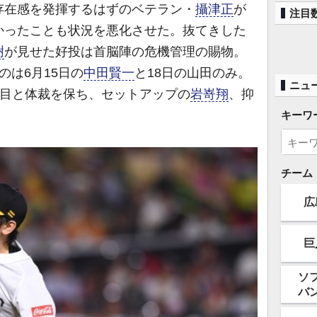
存在感を発揮するはずのベテラン・
攝津正
が
注目
かったことも状況を悪化させた。抜てきした
樹
が見せた好投は首脳陣の危機管理の賜物。
のは6月15日の
中田賢一
と18日の山田のみ。
ニュ
3番目と体裁を保ち、セットアップの
岩嵜翔
、抑
キーワ
チーム
広
巨
ソ
バ