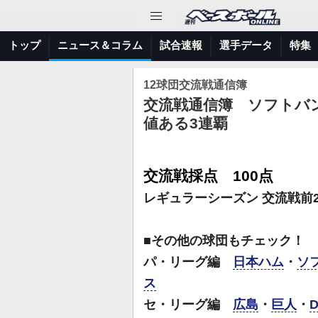
トップ
ニュース＆コラム
試合速報
選手データ
特集
12球団交流戦通信簿
交流戦通信簿 ソフトバ
値ある3連覇
交流戦採点 100点
レギュラーシーズン 交流戦前
■その他の球団もチェック！
パ・リーグ編
日本ハム
・
ソ
ス
セ・リーグ編
広島
・
巨人
・