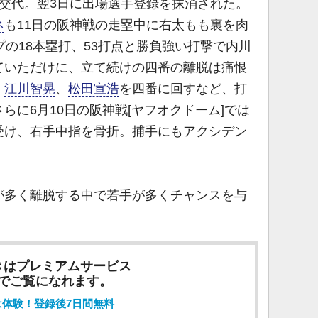
中交代。翌3日に出場選手登録を抹消された。
ネ
も11日の阪神戦の走塁中に右太もも裏を肉
プの18本塁打、53打点と勝負強い打撃で内川
ていただけに、立て続けの四番の離脱は痛恨
、
江川智晃
、
松田宣浩
を四番に回すなど、打
らに6月10日の阪神戦[ヤフオクドーム]では
受け、右手中指を骨折。捕手にもアクシデン
多く離脱する中で若手が多くチャンスを与
きはプレミアムサービス
でご覧になれます。
は体験！登録後7日間無料