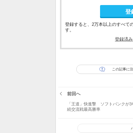
登
登録すると、2万本以上のすべて
す。
登録済み
この記事に
前回へ
「王道」快進撃 ソフトバンクが3
続交流戦最高勝率