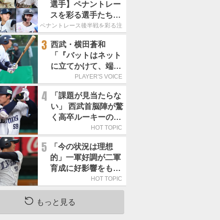
選手】ペナントレー
スを彩る選手たち
ここからが本当の勝
ペナントレース後半戦を彩る注目選手たち
負｜パ・リーグ編
3
西武・横田蒼和
「『バットはネット
に立てかけて、端に
置くんだぞ』と栗山
PLAYER'S VOICE
巧さんに教えていた
4
「課題が見当たらな
だきました」／憧れ
い」 西武首脳陣が驚
の人からの金言
く高卒ルーキーの高
い“完成度”
HOT TOPIC
5
「今の状況は理想
的」一軍好調が二軍
育成に好影響をもた
らす西武 象徴は高
HOT TOPIC
卒新人・横田蒼和
もっと見る