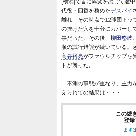
[横浜]で首に異変を感じて途
代役・四番を務めた
デスパイ
離れ。その時点で12球団トッ
の抜けた穴を十分にカバーし
事だった。その後、
柳田悠岐
順の試行錯誤が続いている。さ
高谷裕亮
がファウルチップを
トが襲った。
不測の事態が重なり、主力が
えられての結果は・・・
この続
登録
まず