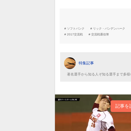
ソフトバンク
リック・バンデンハーク
2017交流戦
交流戦通信簿
特集記事
著名選手から知る人ぞ知る選手まで多様
記事を