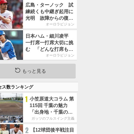
2026」、11月23日開
広島・ターノック 試
催
練続くも中継ぎ起用に
光明 故障からの復帰
期す／助っ人前半戦通
オーロラビジョン
信簿
日本ハム・細川凌平
一打席一打席大切に挑
む 「どんな打席も何
か意味のある打席にし
オーロラビジョン
たい」／後半戦に息巻
く！
もっと見る
セス数ランキング
1
小笠原道大コラム 第
115回 千葉の魅力
「出身地・千葉の話
の続き。昔から野球
ガッツのフルスイング主義
熱の高い土地柄で
2
【12球団後半戦注目
す」