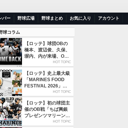
ンバー
野球広場
野球まとめ
お気に入り
アカウント
 野球コラム
【ロッテ】球団OBの
橋本、渡辺俊、久保、
塀内、内が来場、OB
解説も／9月22日開催
HOT TOPIC
の「TEAM26デー」
【ロッテ】史上最大級
「MARINES FOOD
FESTIVAL 2026」第4
弾「KOREAN
HOT TOPIC
FOOD」は9月19～22
【ロッテ】初の球団主
日／初日はビール半額
催のOB戦「ちば興銀
デー
プレゼンツマリーンズ
スペシャルゲーム
HOT TOPIC