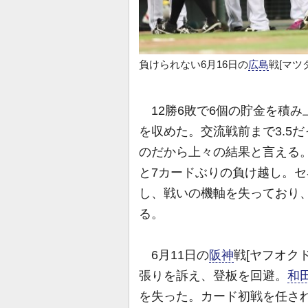
負けられない6月16日の
広島
戦[マツ
12勝6敗で6個の貯金を積み
を収めた。交流戦前まで3.5
のだから上々の結果と言える
と7カードぶりの負け越し。
し、戦いの機軸を失っており
る。
6月11日の
阪神
戦[ヤフオク
張りを訴え、登板を回避。
和
を失った。カード初戦を任さ