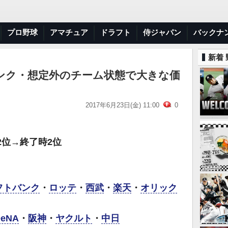
プロ野球
アマチュア
ドラフト
侍ジャパン
バックナ
新着
ンク・想定外のチーム状態で大きな価
2017年6月23日(金) 11:00
0
2位→終了時2位
フトバンク
・
ロッテ
・
西武
・
楽天
・
オリック
DeNA
・
阪神
・
ヤクルト
・
中日