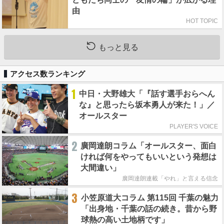
由
HOT TOPIC
もっと見る
アクセス数ランキング
1
中日・大野雄大「『話す選手おらへん
な』と思ったら坂本勇人が来た！」／
オールスター
PLAYER'S VOICE
2
廣岡達朗コラム「オールスター、面白
ければ何をやってもいいという発想は
大間違い」
廣岡達朗連載「やれ」と言える信念
3
小笠原道大コラム 第115回 千葉の魅力
「出身地・千葉の話の続き。昔から野
球熱の高い土地柄です」