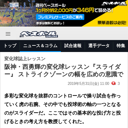
トップ
ニュース＆コラム
試合速報
選手データ
特集
変化球誌上レッスン
阪神・西勇輝の変化球レッスン『スライダ
ー』 ストライクゾーンの幅を広めの意識で
2019年5月31日(金) 11:00
3
多彩な変化球を抜群のコントロールで操り試合を作っ
ていく虎の右腕、その中でも投球術の軸の一つとなる
のがスライダーだ。ここではその基本的な投げ方と投
げるときの考え方を教授してくれた。