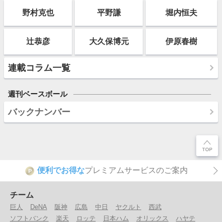
野村克也
平野謙
堀内恒夫
辻恭彦
大久保博元
伊原春樹
連載コラム一覧
週刊ベースボール
バックナンバー
便利でお得な
プレミアムサービスのご案内
P
チーム
巨人
DeNA
阪神
広島
中日
ヤクルト
西武
ソフトバンク
楽天
ロッテ
日本ハム
オリックス
ハヤテ