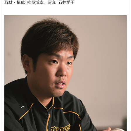
取材・構成=椎屋博幸、写真=石井愛子