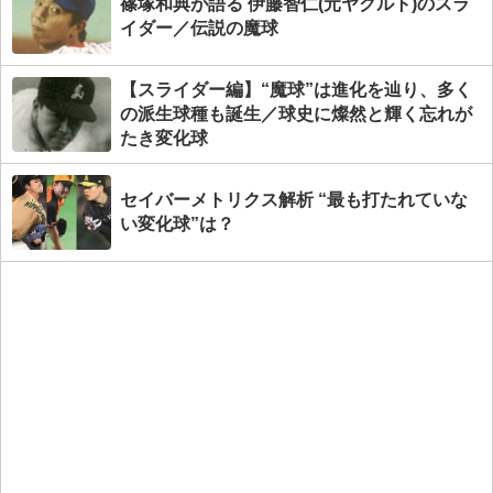
篠塚和典が語る 伊藤智仁(元ヤクルト)のスラ
イダー／伝説の魔球
【スライダー編】“魔球”は進化を辿り、多く
の派生球種も誕生／球史に燦然と輝く忘れが
たき変化球
セイバーメトリクス解析 “最も打たれていな
い変化球”は？