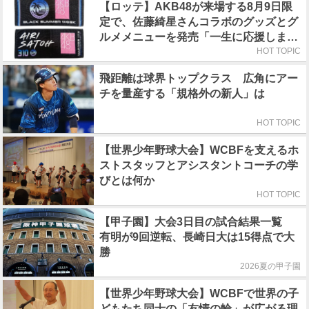
【ロッテ】AKB48が来場する8月9日限
定で、佐藤綺星さんコラボのグッズとグ
ルメメニューを発売「一生に応援しまし
ょうね！」
HOT TOPIC
飛距離は球界トップクラス 広角にアー
チを量産する「規格外の新人」は
HOT TOPIC
【世界少年野球大会】WCBFを支えるホ
ストスタッフとアシスタントコーチの学
びとは何か
HOT TOPIC
【甲子園】大会3日目の試合結果一覧
有明が9回逆転、長崎日大は15得点で大
勝
2026夏の甲子園
【世界少年野球大会】WCBFで世界の子
どもたち同士の「友情の輪」が広がる理