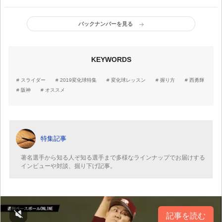
バックナンバーを見る
KEYWORDS
スライダー
2019変化球特集
変化球レッスン
握り方
西勇輝
阪神
オススメ
特集記事
著名選手から知る人ぞ知る選手まで多様なラインナップでお届けする
インビューや対談、掘り下げ記事。
記事を読む