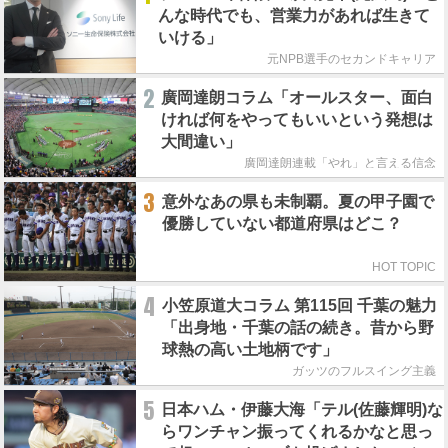
んな時代でも、営業力があれば生きて
いける」
元NPB選手のセカンドキャリア
2
廣岡達朗コラム「オールスター、面白
ければ何をやってもいいという発想は
大間違い」
廣岡達朗連載「やれ」と言える信念
3
意外なあの県も未制覇。夏の甲子園で
優勝していない都道府県はどこ？
HOT TOPIC
4
小笠原道大コラム 第115回 千葉の魅力
「出身地・千葉の話の続き。昔から野
球熱の高い土地柄です」
ガッツのフルスイング主義
5
日本ハム・伊藤大海「テル(佐藤輝明)な
らワンチャン振ってくれるかなと思っ