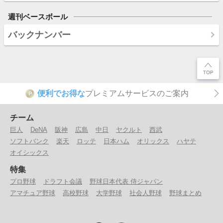
週刊ベースボール
バックナンバー
便利でお得な
プレミアムサービスのご案内
P
チーム
巨人
DeNA
阪神
広島
中日
ヤクルト
西武
ソフトバンク
楽天
ロッテ
日本ハム
オリックス
ハヤテ
オイシックス
特集
プロ野球
ドラフト会議
野球日本代表 侍ジャパン
アマチュア野球
高校野球
大学野球
社会人野球
野球まとめ