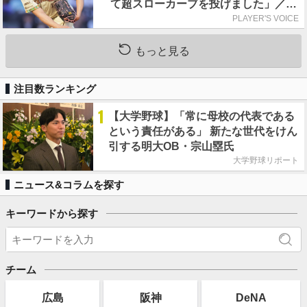
て超スローカーブを投げました」／魔
球
PLAYER'S VOICE
もっと見る
注目数ランキング
1
【大学野球】「常に母校の代表である
という責任がある」 新たな世代をけん
引する明大OB・宗山塁氏
大学野球リポート
ニュース&コラムを探す
キーワードから探す
チーム
広島
阪神
DeNA