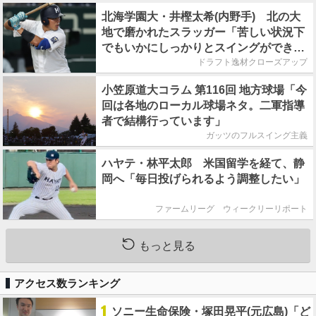
北海学園大・井樫太希(内野手) 北の大
地で磨かれたスラッガー「苦しい状況下
でもいかにしっかりとスイングができる
か」
ドラフト逸材クローズアップ
小笠原道大コラム 第116回 地方球場「今
回は各地のローカル球場ネタ。二軍指導
者で結構行っています」
ガッツのフルスイング主義
ハヤテ・林平太郎 米国留学を経て、静
岡へ「毎日投げられるよう調整したい」
ファームリーグ ウィークリーリポート
もっと見る
アクセス数ランキング
1
ソニー生命保険・塚田晃平(元広島)「ど