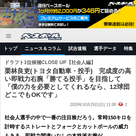
トップ
ニュース＆コラム
試合速報
選手データ
特集
ドラフト1位候補CLOSE UP【社会人編】
栗林良吏(トヨタ自動車・投手) 完成度の高
い即戦力右腕「勝てる投手」を目指して
「僕の力を必要としてくれるなら、12球団
どこでもOKです」
2020年10月25日(日) 11:00
2
社会人選手の中で一番の注目株だろう。常時150キロを
計時するストレートとフォークとカットボールの威力
もある。即戦力間違いなしの本格派右腕だ。