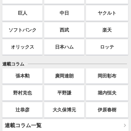
巨人
中日
ヤクルト
ソフト
バンク
西武
楽天
オリックス
日本ハム
ロッテ
連載コラム
張本勲
廣岡達朗
岡田彰布
野村克也
平野謙
堀内恒夫
辻恭彦
大久保博元
伊原春樹
連載コラム一覧