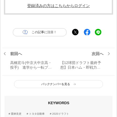
登録済みの方はこちらからログイン
この記事に注目！
前回へ
次回へ
高橋宏斗(中京大中京高・
【12球団ドラフト最終予
投手) 進学から一転プロ
想】日本ハム・即戦力の
志望154キロ右腕の可能性
大卒投手と打てる捕手に
「ドラフトまでにワンラ
照準
ンク、ツーランクでも上
バックナンバーを見る
げていきたい」
KEYWORDS
栗林良吏
トヨタ自動車
2020ドラフト