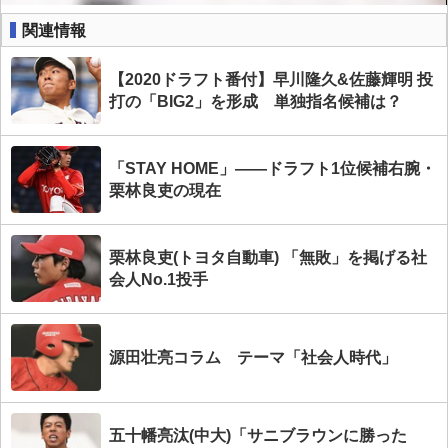
関連情報
【2020ドラフト番付】早川隆久&佐藤輝明 投
打の「BIG2」を形成 単独指名候補は？
「STAY HOME」――ドラフト1位候補右腕・
栗林良吏の現在
栗林良吏(トヨタ自動車) 「無敗」を掲げる社
会人No.1投手
源田壮亮コラム テーマ「社会人時代」
五十幡亮汰(中大)「サニブラウンに勝った