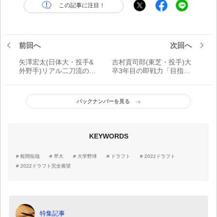
この記事に注目！
前回へ
次回へ
矢澤宏太(日体大・投手&
吉村貢司郎(東芝・投手)大
外野手)リアル二刀流の野
卒3年目の即戦力「目指す
望「入学したときから、
は100パーセント勝てる投
ドラフトに向けて取り組
手です」
んできた」
バックナンバーを見る
KEYWORDS
蛭間拓哉
早大
大学野球
ドラフト
2022ドラフト
2022ドラフト完全展望
特集記事