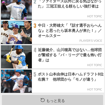
2
「ファイターズ以外に戻る気はなかっ
た」 三冠王狙える頼もしい強打者は
HOT TOPIC
3
中日・大野雄大「『話す選手おらへん
な』と思ったら坂本勇人が来た！」／
オールスター
PLAYER'S VOICE
4
近藤健介、山川穂高ではない…他球団
が警戒する「パ・リーグで最も怖い打
者」は
HOT TOPIC
5
ポスト山本由伸は日本ハムドラフト8位
右腕？ 他球団から「モノが違う」
HOT TOPIC
もっと見る