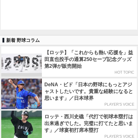
新着 野球コラム
【ロッテ】「これからも熱い応援を」益
田直也投手の通算250セーブ記念グッズ
第2弾が販売開始
HOT TOPIC
DeNA・ビド「日本の野球にもっとアジ
ャストしたいです。貴重な経験になると
思います」／日本球界
PLAYER'S VOICE
ロッテ・西川史礁「代打で初球本塁打は
出来過ぎでした。完璧に打てたと思いま
す」／球宴初打席本塁打
PLAYER'S VOICE