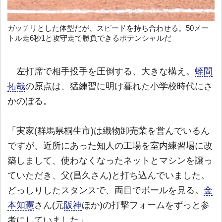
ガッチリとした体型だが、スピードを持ち合わせる。50メー
トル走6秒1と攻守走で勝負できるポテンシャルだ
左打席で相手投手を圧倒する、大きな構え。
蛭間
拓哉
の原点は、猛練習に明け暮れた小学校時代にさ
かのぼる。
「実家(群馬県桐生市)は織物卸売業を営んでいるん
ですが、近所にあった知人の工場を室内練習場に改
築しまして、使わなくなったネットとマシンを譲っ
ていただき、父(昌久さん)と打ち込んでいました。
どっしりしたスタンスで、両目でボールを見る。
金
本知憲
さん(元
阪神
ほか)の打撃フォームをずっと参
考にしていました」