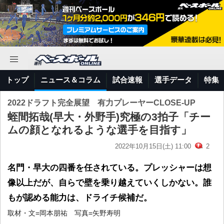
トップ
ニュース＆コラム
試合速報
選手データ
特集
2022ドラフト完全展望 有力プレーヤーCLOSE-UP
蛭間拓哉(早大・外野手)究極の3拍子「チー
ムの顔となれるような選手を目指す」
2022年10月15日(土) 11:00
2
名門・早大の四番を任されている。プレッシャーは想
像以上だが、自らで壁を乗り越えていくしかない。誰
もが認める能力は、ドライチ候補だ。
取材・文=岡本朋祐 写真=矢野寿明