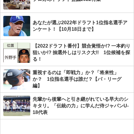
あなたが選ぶ2022年ドラフト1位指名選手ア
ンケート！【10月18日まで】
【2022ドラフト番付】競合覚悟か!? 一本釣り
狙いか!? 抽選外しはリスク大!! 1位候補を探
る！
重視するのは「即戦力」か？「将来性」
か？ 1位指名選手は誰だ？【パ・リーグ
編】
先輩から後輩へと引き継がれている早大のシ
キタリ。「伝統の力」に学んだ侍ジャパンU-
18代表