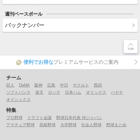
週刊ベースボール
バックナンバー
便利でお得な
プレミアムサービスのご案内
P
チーム
巨人
DeNA
阪神
広島
中日
ヤクルト
西武
ソフトバンク
楽天
ロッテ
日本ハム
オリックス
ハヤテ
オイシックス
特集
プロ野球
ドラフト会議
野球日本代表 侍ジャパン
アマチュア野球
高校野球
大学野球
社会人野球
野球まとめ