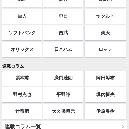
巨人
中日
ヤクルト
ソフト
バンク
西武
楽天
オリックス
日本ハム
ロッテ
連載コラム
張本勲
廣岡達朗
岡田彰布
野村克也
平野謙
堀内恒夫
辻恭彦
大久保博元
伊原春樹
連載コラム一覧