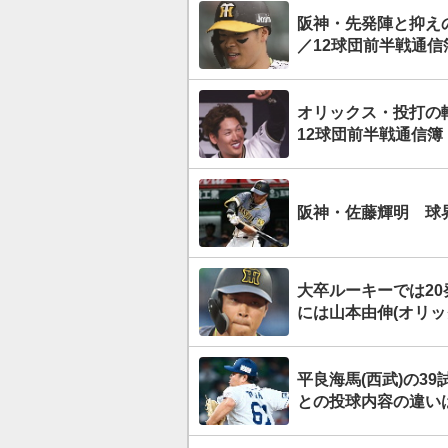
阪神・先発陣と抑え
／12球団前半戦通信
オリックス・投打の
12球団前半戦通信簿
阪神・佐藤輝明 球
大卒ルーキーでは20
には山本由伸(オリッ
平良海馬(西武)の3
との投球内容の違い