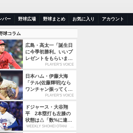
ンバー
野球広場
野球まとめ
お気に入り
アカウント
 野球コラム
広島・高太一「誕生日
に今季初勝利。いいプ
レゼントをもらいまし
た」／バースデー星
PLAYER'S VOICE
日本ハム・伊藤大海
「テル(佐藤輝明)なら
ワンチャン振ってくれ
るかなと思って超スロ
PLAYER'S VOICE
ーカーブを投げまし
ドジャース・大谷翔
た」／魔球
平 2本塁打も左膝の
状態は△「数%に違和
感があるなら、まだ休
WEEKLY SHOHEI OTANI 二
刀流で呼び込む3連覇