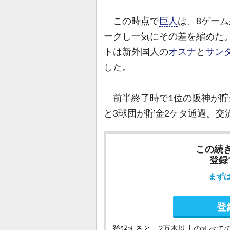
この時点で
巨人
は、8ゲー
ークし一気にその差を縮めた。
トは新外国人の
オスナ
と
サン
した。
前半終了時で1位の阪神が貯金
と3球団が貯金2ケタ通過。交
この続
登録
まず
登
登録すると、2万本以上のすべて