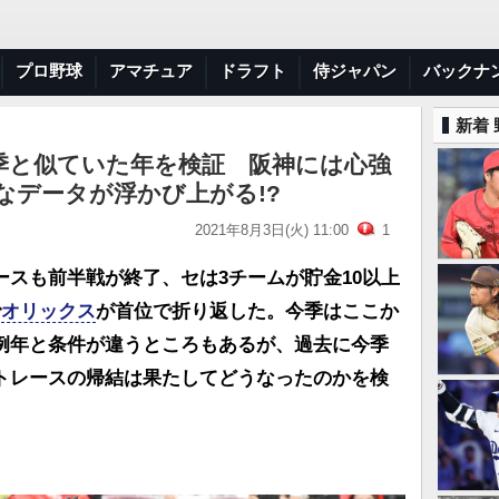
プロ野球
アマチュア
ドラフト
侍ジャパン
バックナ
新着
季と似ていた年を検証 阪神には心強
なデータが浮かび上がる!?
2021年8月3日(火) 11:00
1
スも前半戦が終了、セは3チームが貯金10以上
で
オリックス
が首位で折り返した。今季はここか
例年と条件が違うところもあるが、過去に今季
トレースの帰結は果たしてどうなったのかを検