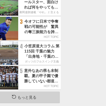
ールスター、面白け
れば何をやってもい
いという発想は大間
廣岡達朗連載「やれ」と言える信念
違い」
3
今オフに日米で争奪
戦の可能性が 驚異
の奪三振能力を誇る
「最速160キロ右
HOT TOPIC
腕」は
4
小笠原道大コラム 第
115回 千葉の魅力
「出身地・千葉の話
の続き。昔から野球
ガッツのフルスイング主義
熱の高い土地柄で
5
意外なあの県も未制
す」
覇。夏の甲子園で優
勝していない都道府
県はどこ？
HOT TOPIC
もっと見る