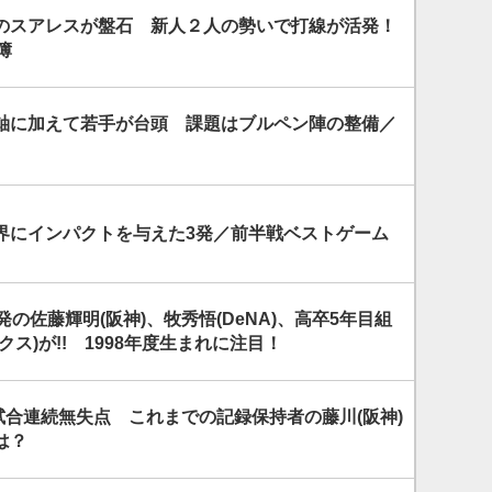
のスアレスが盤石 新人２人の勢いで打線が活発！
簿
軸に加えて若手が台頭 課題はブルペン陣の整備／
界にインパクトを与えた3発／前半戦ベストゲーム
発の佐藤輝明(阪神)、牧秀悟(DeNA)、高卒5年目組
クス)が!! 1998年度生まれに注目！
9試合連続無失点 これまでの記録保持者の藤川(阪神)
は？