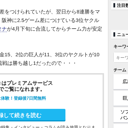
注目
ム差をつけられていたが、翌日から8連勝をマ
阪神に2.5ゲーム差につけている3位ヤクル
タナ
が4月下旬に合流してからチーム力が安定
ニュ
キーワ
15、2位の巨人が11、3位のヤクルトが10
流戦は勝ち越し1だったので・・・
チーム
広
きはプレミアムサービス
でご覧になれます。
巨
は体験！登録後7日間無料
ソ
録して続きを読む
バ
の特集・インタビュー・コラムが読み放題となりま