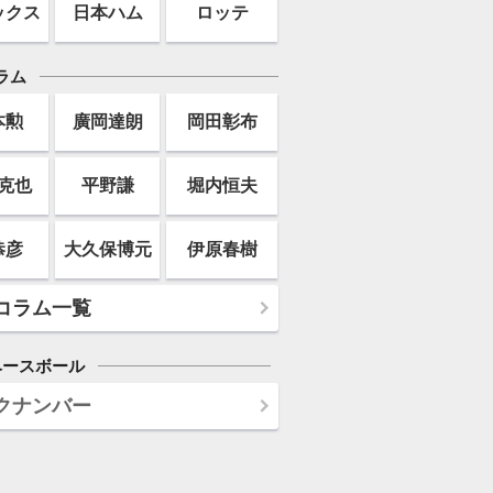
ックス
日本ハム
ロッテ
ラム
本勲
廣岡達朗
岡田彰布
克也
平野謙
堀内恒夫
恭彦
大久保博元
伊原春樹
コラム一覧
ベースボール
クナンバー