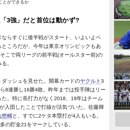
ことができるか
上「3強」だと首位は動かず?
ならすぐに後半戦がスタート、いよいよペ
るところだが、今年は東京オリンピックもあ
。そこで両リーグの前半戦(オールスター前)の
みる。
ダッシュを見せた。開幕カードの
ヤクルト
3
から8連勝し16勝4敗。昨年までは投手陣はリー
た。特に長打力がなく2018、19年はチーム
が入団したことで打線が活気づいた。佐藤輝
山悠輔
と、すでに2ケタ本塁打が4人もいる。
最多の貯金21をマークしている。