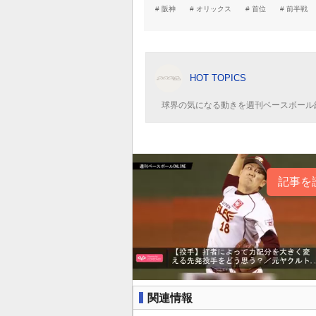
阪神
オリックス
首位
前半戦
HOT TOPICS
球界の気になる動きを週刊ベースボール
記事を
関連情報