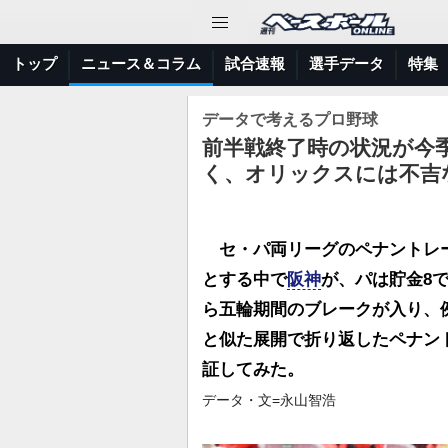
トップ
ニュース＆コラム
試合速報
選手データ
特集
データで考えるプロ野球
前半戦終了時の状況が今
く、オリックスには不吉
セ・パ両リーグのペナントレー
とする中で
阪神
が、パは貯金8
ら五輪期間のブレークが入り、
と似た展開で折り返したペナン
証してみた。
データ・文=永山智浩