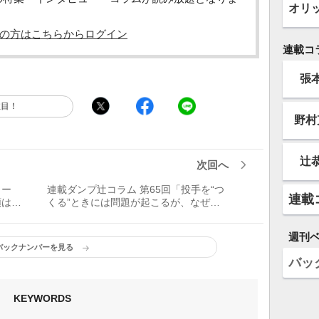
オリ
の方はこちらからログイン
連載コ
張
注目！
野村
辻
次回へ
ビュー
連載ダンプ辻コラム 第65回「投手を“つ
連載
順は結
くる”ときには問題が起こるが、なぜか
怒られない。でも、嫌なこともあった」
週刊
バックナンバーを見る
バッ
KEYWORDS