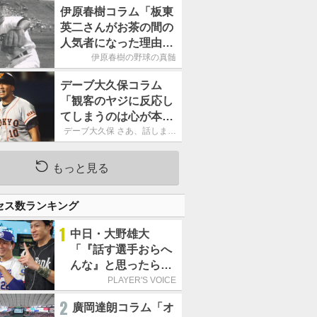
もうという全体的な方
伊原春樹コラム「板東
針」
英二さんがお茶の間の
人気者になった理由
甲子園の伝説、中日の
伊原春樹の野球の真髄
名投手も大学ノートを
デーブ大久保コラム
手放さなかった」
「観客のヤジに反応し
てしまうのは心が本当
に純粋だからなので
デーブ大久保 さあ、話しまし
ょう！
す」
もっと見る
セス数ランキング
1
中日・大野雄大
「『話す選手おらへ
んな』と思ったら坂
本勇人が来た！」／
PLAYER'S VOICE
オールスター
2
廣岡達朗コラム「オ