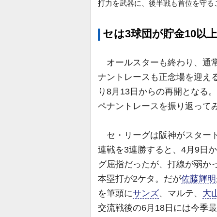
打力を武器に、後半戦も首位を守る
セは3球団が貯金10以
オールスターも終わり、通常
ナントレースも正念場を迎え
り8月13日からの再開となる
ペナントレースを振り返って
セ・リーグは阪神がスタート
連戦を3連勝すると、4月9日
グ屈指だったが、打線が弱かっ
本塁打が2ケタ。だが
佐藤輝明
を筆頭に
サンズ
、マルテ、
大
交流戦後の6月18日には今季