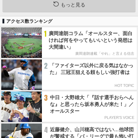
もっと見る
アクセス数ランキング
1
廣岡達朗コラム「オールスター、面白
ければ何をやってもいいという発想は
大間違い」
廣岡達朗連載「やれ」と言える信念
2
「ファイターズ以外に戻る気はなかっ
た」 三冠王狙える頼もしい強打者は
HOT TOPIC
3
中日・大野雄大「『話す選手おらへん
な』と思ったら坂本勇人が来た！」／
オールスター
PLAYER'S VOICE
4
近藤健介、山川穂高ではない…他球団
が警戒する「パ・リーグで最も怖い打