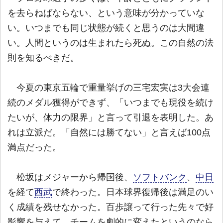
を去らねばならない、という意味が分かっていな
い。いつまでも同じ状態が続くと思うのは大間違
い。人間というのは生まれたら死ぬ。この自然の法
則を知るべきだ。
今夏の東京五輪で重量挙げの三宅宏実は3大会連
続のメダル獲得ができず、「いつまでも現役を続け
たいが、体力の限界」と言って引退を表明した。あ
れは立派だ。「自然には勝てない」と言えば100点
満点だった。
松坂はメジャーから帰国後、
ソフトバンク
、
中日
を経て
西武
で終わった。日本球界復帰後は満足のい
く成績を残せなかった。百歩譲って行った先々で好
影響を与えて、チームを劇的に変えたというのなら