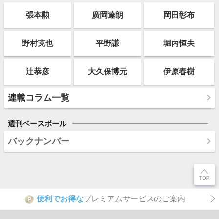
張本勲
廣岡達朗
岡田彰布
野村克也
平野謙
堀内恒夫
辻恭彦
大久保博元
伊原春樹
連載コラム一覧
週刊ベースボール
バックナンバー
便利でお得な
プレミアムサービスのご案内
P