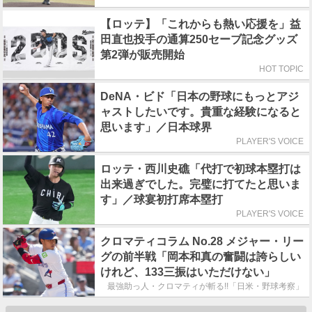
【ロッテ】「これからも熱い応援を」益
田直也投手の通算250セーブ記念グッズ
第2弾が販売開始
HOT TOPIC
DeNA・ビド「日本の野球にもっとアジ
ャストしたいです。貴重な経験になると
思います」／日本球界
PLAYER'S VOICE
ロッテ・西川史礁「代打で初球本塁打は
出来過ぎでした。完璧に打てたと思いま
す」／球宴初打席本塁打
PLAYER'S VOICE
クロマティコラム No.28 メジャー・リー
グの前半戦「岡本和真の奮闘は誇らしい
けれど、133三振はいただけない」
最強助っ人・クロマティが斬る!!「日米・野球考察」