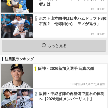
者」は
HOT TOPIC
5
ポスト山本由伸は日本ハムドラフト8位
右腕？ 他球団から「モノが違う」
HOT TOPIC
もっと見る
注目数ランキング
1
阪神・2026新加入選手 写真名鑑
12球団新加入選手写真名鑑
2
阪神・中継ぎ陣の再整備で盤石の体制
へ【2026最終メンバーリスト】