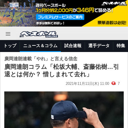
トップ
ニュース＆コラム
試合速報
選手データ
特集
廣岡達朗連載「やれ」と言える信念
廣岡達朗コラム「松坂大輔、斎藤佑樹…引
退とは何か？ 惜しまれて去れ」
2021年11月11日(木) 11:00
7