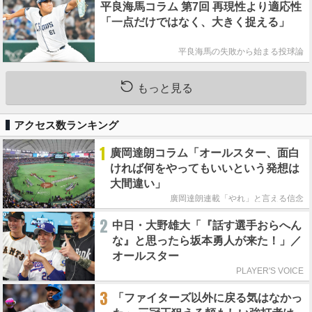
平良海馬コラム 第7回 再現性より適応性
「一点だけではなく、大きく捉える」
平良海馬の失敗から始まる投球論
もっと見る
アクセス数ランキング
1
廣岡達朗コラム「オールスター、面白
ければ何をやってもいいという発想は
大間違い」
廣岡達朗連載「やれ」と言える信念
2
中日・大野雄大「『話す選手おらへん
な』と思ったら坂本勇人が来た！」／
オールスター
PLAYER'S VOICE
3
「ファイターズ以外に戻る気はなかっ