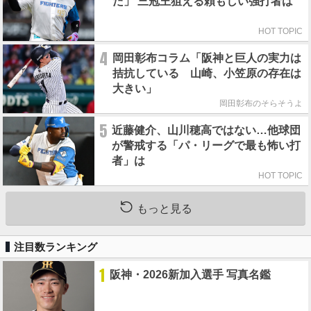
た」 三冠王狙える頼もしい強打者は
HOT TOPIC
4
岡田彰布コラム「阪神と巨人の実力は
拮抗している 山崎、小笠原の存在は
大きい」
岡田彰布のそらそうよ
5
近藤健介、山川穂高ではない…他球団
が警戒する「パ・リーグで最も怖い打
者」は
HOT TOPIC
もっと見る
注目数ランキング
1
阪神・2026新加入選手 写真名鑑