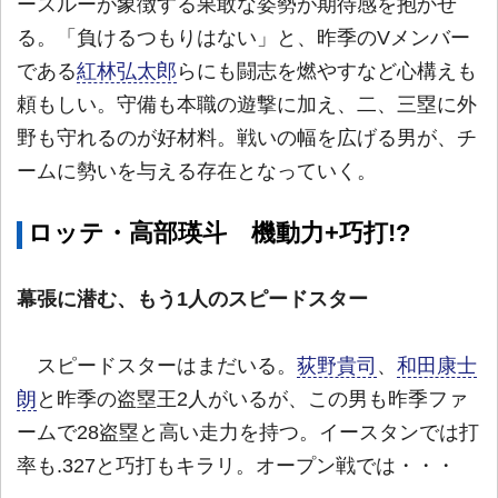
ースルーが象徴する果敢な姿勢が期待感を抱かせ
る。「負けるつもりはない」と、昨季のVメンバー
である
紅林弘太郎
らにも闘志を燃やすなど心構えも
頼もしい。守備も本職の遊撃に加え、二、三塁に外
野も守れるのが好材料。戦いの幅を広げる男が、チ
ームに勢いを与える存在となっていく。
ロッテ・高部瑛斗 機動力+巧打!?
幕張に潜む、もう1人のスピードスター
スピードスターはまだいる。
荻野貴司
、
和田康士
朗
と昨季の盗塁王2人がいるが、この男も昨季ファ
ームで28盗塁と高い走力を持つ。イースタンでは打
率も.327と巧打もキラリ。オープン戦では・・・