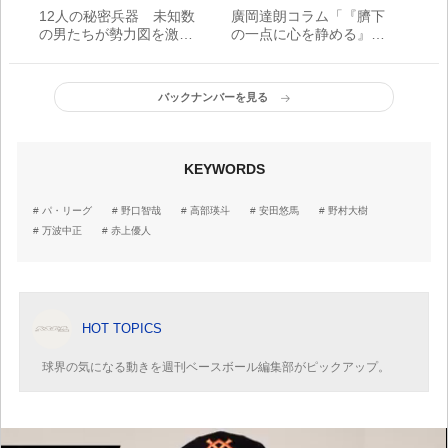
12人の秘密兵器 未知数
廣岡達朗コラム「『臍下
の男たちが勢力図を激変
の一点に心を静める』一
させる！【セ・リーグ
本足打法を生んだ心身統
編】
一合氣道とは」
バックナンバーを見る
KEYWORDS
パ・リーグ
野口智哉
高部瑛斗
安田悠馬
野村大樹
万波中正
赤上優人
HOT TOPICS
球界の気になる動きを週刊ベースボール編集部がピックアップ。