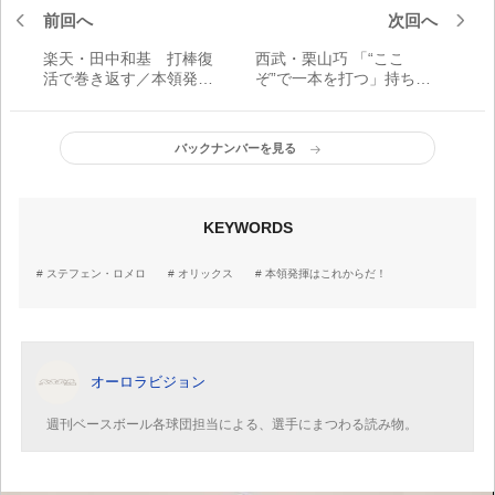
前回へ
次回へ
楽天・田中和基 打棒復
西武・栗山巧 「“ここ
活で巻き返す／本領発揮
ぞ”で一本を打つ」持ち前
はこれからだ！
の勝負強さは健在／本領
発揮はこれからだ！
バックナンバーを見る
KEYWORDS
ステフェン・ロメロ
オリックス
本領発揮はこれからだ！
オーロラビジョン
週刊ベースボール各球団担当による、選手にまつわる読み物。