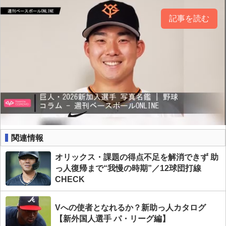
記事を読む
関連情報
オリックス・課題の得点不足を解消できず 助
っ人復帰まで“我慢の時期”／12球団打線
CHECK
Vへの使者となれるか？新助っ人カタログ
【新外国人選手 パ・リーグ編】