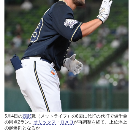
5月4日の
西武
戦（メットライフ）の8回に代打の代打で値千金
の同点2ラン。
オリックス
・
ロメロ
が再調整を経て、上位浮上
の起爆剤となるか