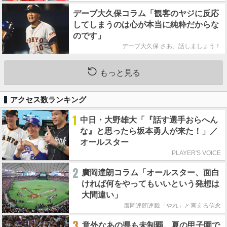
デーブ大久保コラム「観客のヤジに反応
してしまうのは心が本当に純粋だからな
のです」
デーブ大久保 さあ、話しましょう！
もっと見る
アクセス数ランキング
1
中日・大野雄大「『話す選手おらへん
な』と思ったら坂本勇人が来た！」／
オールスター
PLAYER'S VOICE
2
廣岡達朗コラム「オールスター、面白
ければ何をやってもいいという発想は
大間違い」
廣岡達朗連載「やれ」と言える信念
3
意外なあの県も未制覇。夏の甲子園で