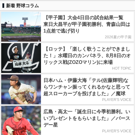
新着 野球コラム
【甲子園】大会4日目の試合結果一覧
東日大昌平が甲子園初勝利、青森山田は
1点差で逃げ切り
2026夏の甲子園
【ロッテ】「楽しく歌うことができまし
た！」水曜日のカンパネラ、8月8日のオ
リックス戦(ZOZOマリン)に来場
HOT TOPIC
日本ハム・伊藤大海「テル(佐藤輝明)な
らワンチャン振ってくれるかなと思って
超スローカーブを投げました」／魔球
PLAYER'S VOICE
広島・高太一「誕生日に今季初勝利。い
いプレゼントをもらいました」／バース
デー星
PLAYER'S VOICE