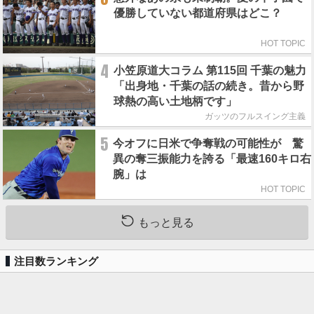
優勝していない都道府県はどこ？
HOT TOPIC
4
小笠原道大コラム 第115回 千葉の魅力
「出身地・千葉の話の続き。昔から野
球熱の高い土地柄です」
ガッツのフルスイング主義
5
今オフに日米で争奪戦の可能性が 驚
異の奪三振能力を誇る「最速160キロ右
腕」は
HOT TOPIC
もっと見る
注目数ランキング