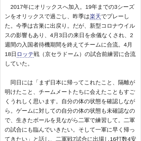
2017年にオリックスへ加入。19年までの3シーズ
ンをオリックスで過ごし、昨季は
楽天
でプレーし
た。今季は古巣に出戻り。だが、新型コロナウイル
スの影響もあり、4月3日の来日を余儀なくされ、2
週間の入国者待機期間を終えてチームに合流。4月
18日
ロッテ
戦（京セラドーム）の試合前練習に合流
していた。
同日には「まず日本に帰ってこれたこと、隔離が
明けたこと、チームメートたちに会えたこともすご
くうれしく思います。自分の体の状態を確認しなが
ら。ゲームに対しての自分の体の状態も未確認なの
で、生きたボールを見ながら二軍で練習して。二軍
の試合にも臨んでいきたい。そして一軍に早く帰っ
てきたい」と話し、二軍戦7試合に出場し16打数4安