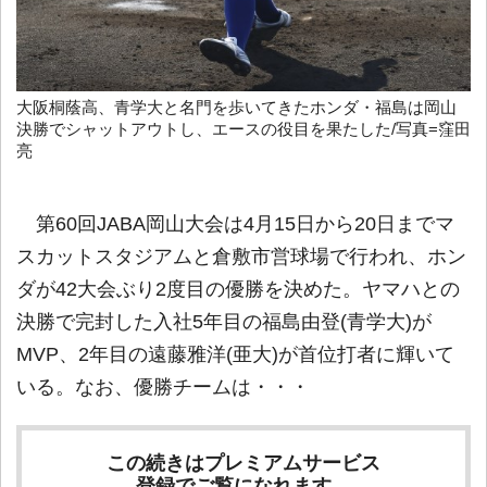
大阪桐蔭高、青学大と名門を歩いてきたホンダ・福島は岡山
決勝でシャットアウトし、エースの役目を果たした/写真=窪田
亮
第60回JABA岡山大会は4月15日から20日までマ
スカットスタジアムと倉敷市営球場で行われ、ホン
ダが42大会ぶり2度目の優勝を決めた。ヤマハとの
決勝で完封した入社5年目の福島由登(青学大)が
MVP、2年目の遠藤雅洋(亜大)が首位打者に輝いて
いる。なお、優勝チームは・・・
この続きはプレミアムサービス
登録でご覧になれます。