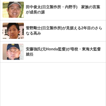
田中俊太(日立製作所・内野手) 家族の言葉
が成長の源
菅野剛士(日立製作所)が見据える2年目のさら
なる高み
安藤強氏(元Honda監督)が母校・東海大監督
就任