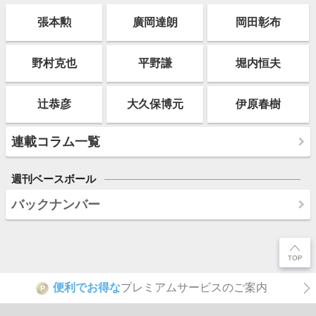
張本勲
廣岡達朗
岡田彰布
野村克也
平野謙
堀内恒夫
辻恭彦
大久保博元
伊原春樹
連載コラム一覧
週刊ベースボール
バックナンバー
便利でお得な
プレミアムサービスのご案内
P