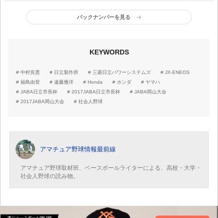
バックナンバーを見る
KEYWORDS
中村良憲
日立製作所
三菱日立パワーシステムズ
JX-ENEOS
福島由登
遠藤雅洋
Honda
ホンダ
ヤマハ
JABA日立市長杯
2017JABA日立市長杯
JABA岡山大会
2017JABA岡山大会
社会人野球
アマチュア野球情報最前線
アマチュア野球取材班、ベースボールライターによる、高校・大学・
社会人野球の読み物。