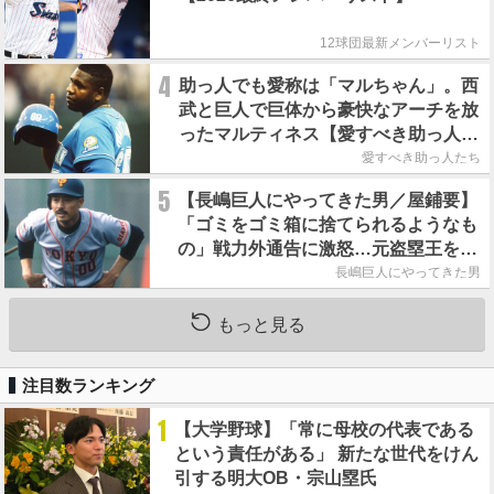
12球団最新メンバーリスト
4
助っ人でも愛称は「マルちゃん」。西
武と巨人で巨体から豪快なアーチを放
ったマルティネス【愛すべき助っ人た
ち】
愛すべき助っ人たち
5
【長嶋巨人にやってきた男／屋鋪要】
「ゴミをゴミ箱に捨てられるようなも
の」戦力外通告に激怒…元盗塁王を救
った長嶋茂雄の一本の電話
長嶋巨人にやってきた男
もっと見る
注目数ランキング
1
【大学野球】「常に母校の代表である
という責任がある」 新たな世代をけん
引する明大OB・宗山塁氏