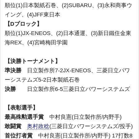
順位(1)日本製紙石巻、(2)SUBARU、(3)永和商事ウ
イング、(4)JFF東日本
【Dブロック】
順位(1)JX-ENEOS、(2)日本通運、(3)新日鐵住金東
海REX、(4)宮崎梅田学園
【決勝トーナメント】
準決勝
日立製作所7-2JX-ENEOS、三菱日立パワ
ーシステムズ5-2日本製紙石巻
決勝
日立製作所6-5三菱日立パワーシステムズ
【表彰選手】
最高殊勲選手賞
中村良憲(日立製作所/内野手)
敢闘賞
奥村政稔
(三菱日立パワーシステムズ/投手)
首位打者賞
中村良憲(日立製作所/内野手) 17打数8