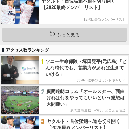
ヤクルト・首位猛追へ道を切り開く
【2026最終メンバーリスト】
12球団最新メンバーリスト
もっと見る
アクセス数ランキング
1
ソニー生命保険・塚田晃平(元広島)「ど
んな時代でも、営業力があれば生きて
いける」
元NPB選手のセカンドキャリア
2
廣岡達朗コラム「オールスター、面白
ければ何をやってもいいという発想は
大間違い」
廣岡達朗連載「やれ」と言える信念
3
ヤクルト・首位猛追へ道を切り開く
【2026最終メンバーリスト】