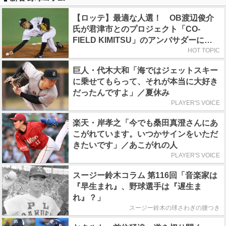
【ロッテ】最適な人選！ OB渡辺俊介
氏が君津市とのプロジェクト「CO-
FIELD KIMITSU」のアンバサダーに就
任
HOT TOPIC
巨人・代木大和「海ではジェットスキー
に乗せてもらって、それが本当に大好き
だったんですよ」／夏休み
PLAYER'S VOICE
楽天・岸孝之「今でも桑田真澄さんにあ
こがれています。いつかサインをいただ
きたいです」／あこがれの人
PLAYER'S VOICE
スージー鈴木コラム 第116回「音楽家は
『早生まれ』、野球選手は『遅生ま
れ』？」
スージー鈴木の球さわぎの腰つき