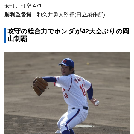
安打、打率.471
勝利監督賞
和久井勇人監督(日立製作所)
攻守の総合力でホンダが42大会ぶりの岡
山制覇