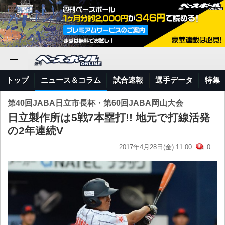
トップ
ニュース＆コラム
試合速報
選手データ
特集
第40回JABA日立市長杯・第60回JABA岡山大会
日立製作所は5戦7本塁打!! 地元で打線活発
の2年連続V
2017年4月28日(金) 11:00
0