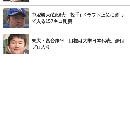
中塚駿太(白鴎大・投手) ドラフト上位に割っ
て入る157キロ剛腕
東大・宮台康平 目標は大学日本代表、夢は
プロ入り