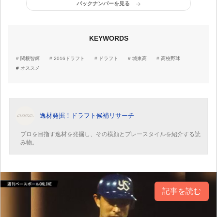
バックナンバーを見る
KEYWORDS
関根智輝
2016ドラフト
ドラフト
城東高
高校野球
オススメ
逸材発掘！ドラフト候補リサーチ
プロを目指す逸材を発掘し、その横顔とプレースタイルを紹介する読
み物。
記事を読む