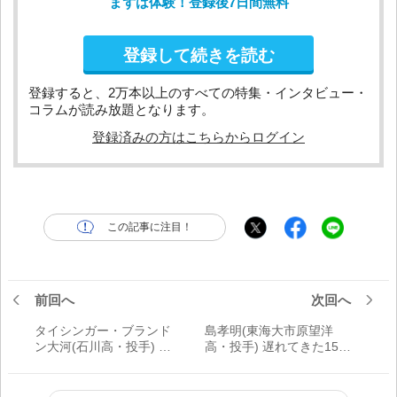
まずは体験！登録後7日間無料
登録して続きを読む
登録すると、2万本以上のすべての特集・インタビュー・
コラムが読み放題となります。
登録済みの方はこちらからログイン
この記事に注目！
前回へ
次回へ
タイシンガー・ブランド
島孝明(東海大市原望洋
ン大河(石川高・投手) 沖
高・投手) 遅れてきた153
縄発の147キロ二刀流
キロ右腕