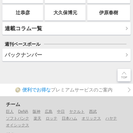
辻恭彦
大久保博元
伊原春樹
連載コラム一覧
週刊ベースボール
バックナンバー
便利でお得な
プレミアムサービスのご案内
P
チーム
巨人
DeNA
阪神
広島
中日
ヤクルト
西武
ソフトバンク
楽天
ロッテ
日本ハム
オリックス
ハヤテ
オイシックス