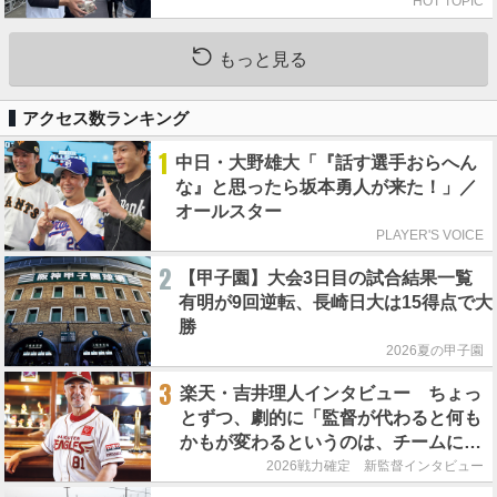
HOT TOPIC
もっと見る
アクセス数ランキング
1
中日・大野雄大「『話す選手おらへん
な』と思ったら坂本勇人が来た！」／
オールスター
PLAYER'S VOICE
2
【甲子園】大会3日目の試合結果一覧
有明が9回逆転、長崎日大は15得点で大
勝
2026夏の甲子園
3
楽天・吉井理人インタビュー ちょっ
とずつ、劇的に「監督が代わると何も
かもが変わるというのは、チームにと
って良くないことなんです」
2026戦力確定 新監督インタビュー