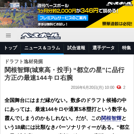
トップ
ニュース＆コラム
試合速報
選手データ
特集
ドラフト逸材発掘
関根智輝(城東高・投手) “都立の星”に品行
方正の最速144キロ右腕
2016年6月20日(月) 10:00
2
全国舞台にはまだ縁がない。数多のドラフト候補の中
にあっては、最速144キロや通算5本塁打という数字も
霞んでしまうのかもしれない。だが、この
関根智輝
と
いう18歳には比類なきパーソナリティーがある。“都立