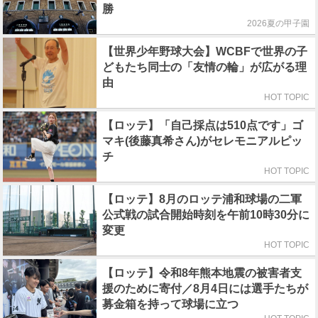
勝
2026夏の甲子園
【世界少年野球大会】WCBFで世界の子
どもたち同士の「友情の輪」が広がる理
由
HOT TOPIC
【ロッテ】「自己採点は510点です」ゴ
マキ(後藤真希さん)がセレモニアルピッ
チ
HOT TOPIC
【ロッテ】8月のロッテ浦和球場の二軍
公式戦の試合開始時刻を午前10時30分に
変更
HOT TOPIC
【ロッテ】令和8年熊本地震の被害者支
援のために寄付／8月4日には選手たちが
募金箱を持って球場に立つ