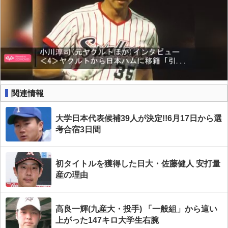
関連情報
大学日本代表候補39人が決定!!6月17日から選
考合宿3日間
初タイトルを獲得した日大・佐藤健人 安打量
産の理由
高良一輝(九産大・投手) 「一般組」から這い
上がった147キロ大学生右腕