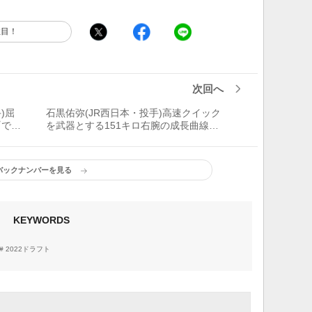
注目！
次回へ
)屈
石黒佑弥(JR西日本・投手)高速クイック
『でき
を武器とする151キロ右腕の成長曲線
るか』
「レベルが上の選手に、 自分のボール
が どれだけ通用するか試したい」
バックナンバーを見る
KEYWORDS
2022ドラフト