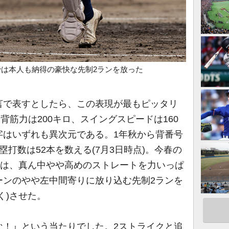
では本人も納得の豪快な先制2ランを放った
言で表すとしたら、この表現が最もピッタリ
g。背筋力は200キロ、スイングスピードは160
字はいずれも異次元である。1年秋から背番号
打数は52本を数える(7月3日時点)。今春の
では、真ん中やや高めのストレートを力いっぱ
ーンのやや左中間寄りに放り込む先制2ランを
く)させた。
な！』という当たりでした。2ストライクと追