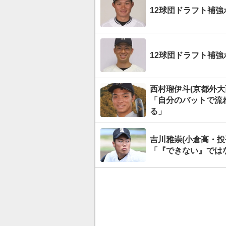
12球団ドラフト補
12球団ドラフト補
西村瑠伊斗(京都外
「自分のバットで流
る」
吉川雅崇(小倉高・
「『できない』では