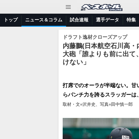
トップ
ニュース＆コラム
試合速報
選手データ
特集
ドラフト逸材クローズアップ
内藤鵬(日本航空石川高・
大砲「誰よりも前に出て
けない」
打席でのオーラが半端ない。甘
らパンチ力を誇るスラッガーは
取材・文=沢井史、写真=田中慎一郎