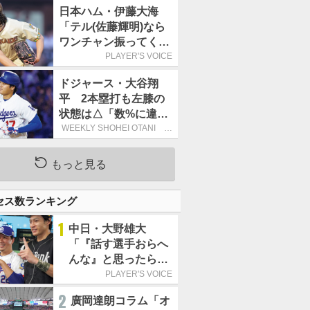
日本ハム・伊藤大海
「テル(佐藤輝明)なら
ワンチャン振ってくれ
るかなと思って超スロ
PLAYER'S VOICE
ーカーブを投げまし
ドジャース・大谷翔
た」／魔球
平 2本塁打も左膝の
状態は△「数%に違和
感があるなら、まだ休
WEEKLY SHOHEI OTANI 二
刀流で呼び込む3連覇
もうという全体的な方
針」
もっと見る
セス数ランキング
1
中日・大野雄大
「『話す選手おらへ
んな』と思ったら坂
本勇人が来た！」／
PLAYER'S VOICE
オールスター
2
廣岡達朗コラム「オ