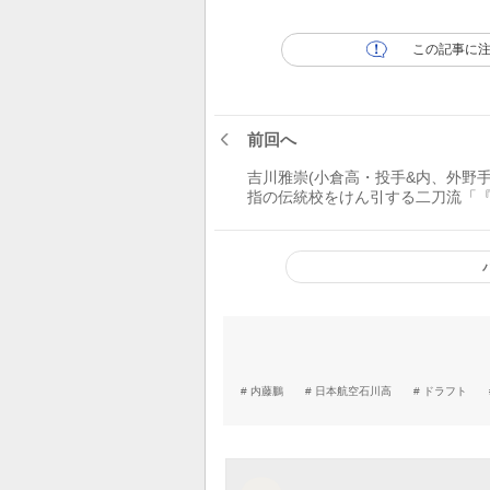
この記事に
前回へ
吉川雅崇(小倉高・投手&内、外野手
指の伝統校をけん引する二刀流「
ない』ではなく『どうしたらでき
しか考えていない」
内藤鵬
日本航空石川高
ドラフト