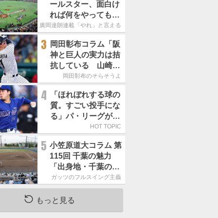
ールスター、面白け
れば何をやってもい
いという発想は大間
廣岡達朗連載「やれ」と言える信念
違い」
3
岡田彰布コラム「阪
神と巨人の実力は拮
抗している 山崎、
小笠原の存在は大き
岡田彰布のそらそうよ
い」
4
「ほれぼれする球の
質。すごい投手にな
る」パ・リーグが驚
いた「中日の左腕」
HOT TOPIC
は
5
小笠原道大コラム 第
115回 千葉の魅力
「出身地・千葉の話
の続き。昔から野球
ガッツのフルスイング主義
熱の高い土地柄で
す」
もっと見る