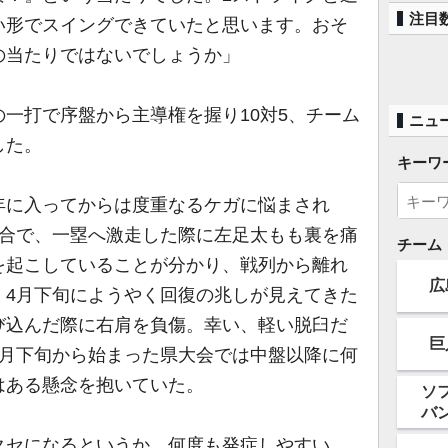
注目
い形でスイングできていたと思います。おそ
の当たりではないでしょうか」
一打で序盤から主導権を握り10対5、チーム
ニュ
した。
キーワ
に入ってからは度重なるケガに悩まされ
試合で、一塁へ激走した際に左足太もも裏を痛
チーム
を起こしていることが分かり、戦列から離れ
広
。4月下旬にようやく回復の兆しが見えてきた
び込んだ際に右肩を負傷。幸い、軽い脱臼だ
巨
4月下旬から始まった県大会では中盤以降に何
はある懸念を抱いていた。
ソ
バ
クセになるというか、何度も発症しやすい。