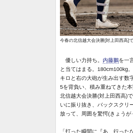
今春の北信越大会決勝[対上田西高]
優しい力持ち。
内藤鵬
を一
と当てはまる。180cm100k
キロと右の大砲が生み出す数
5を背負い、積み重ねてきた本塁
北信越大会決勝(対上田西高)
いに振り抜き、バックスクリ
放って、周囲を驚愕(きょうが
「打った瞬間に『あ、行った