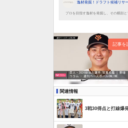
逸材発掘！ドラフト候補リサ
プロを目指す逸材を発掘し、その横顔と
記事を
関連情報
3戦30得点と打線爆