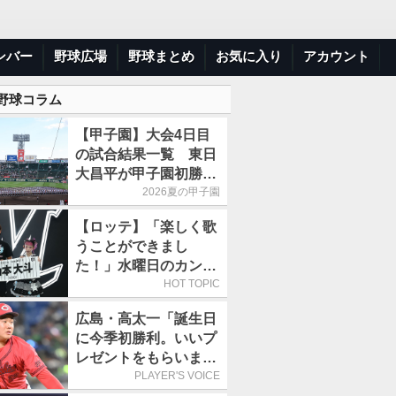
ンバー
野球広場
野球まとめ
お気に入り
アカウント
 野球コラム
【甲子園】大会4日目
の試合結果一覧 東日
大昌平が甲子園初勝
利、青森山田は1点差
2026夏の甲子園
で逃げ切り
【ロッテ】「楽しく歌
うことができまし
た！」水曜日のカンパ
ネラ、8月8日のオリッ
HOT TOPIC
クス戦(ZOZOマリン)
広島・高太一「誕生日
に来場
に今季初勝利。いいプ
レゼントをもらいまし
た」／バースデー星
PLAYER'S VOICE