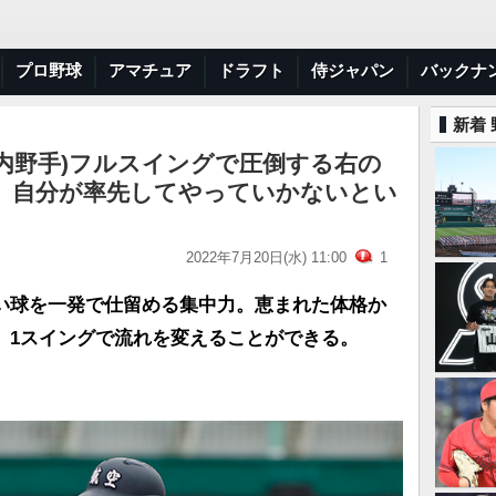
プロ野球
アマチュア
ドラフト
侍ジャパン
バックナ
新着
内野手)フルスイングで圧倒する右の
、自分が率先してやっていかないとい
2022年7月20日(水) 11:00
1
い球を一発で仕留める集中力。恵まれた体格か
、1スイングで流れを変えることができる。