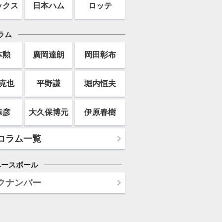
ックス
日本ハム
ロッテ
ラム
本勲
廣岡達朗
岡田彰布
克也
平野謙
堀内恒夫
恭彦
大久保博元
伊原春樹
コラム一覧
ベースボール
クナンバー