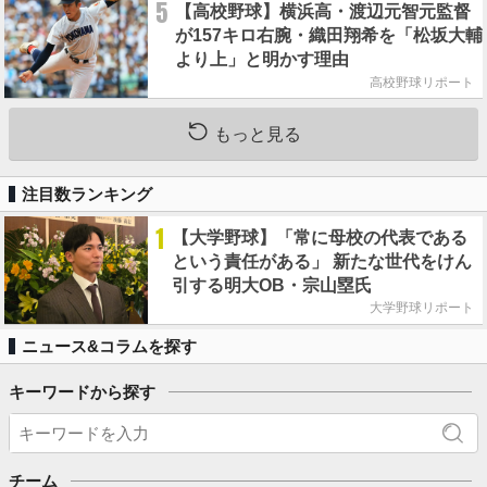
5
【高校野球】横浜高・渡辺元智元監督
が157キロ右腕・織田翔希を「松坂大輔
より上」と明かす理由
高校野球リポート
もっと見る
注目数ランキング
1
【大学野球】「常に母校の代表である
という責任がある」 新たな世代をけん
引する明大OB・宗山塁氏
大学野球リポート
ニュース&コラムを探す
キーワードから探す
チーム