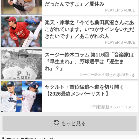
だったんですよ」／夏休み
PLAYER'S VOICE
楽天・岸孝之「今でも桑田真澄さんにあ
こがれています。いつかサインをいただ
きたいです」／あこがれの人
PLAYER'S VOICE
スージー鈴木コラム 第116回「音楽家は
『早生まれ』、野球選手は『遅生ま
れ』？」
スージー鈴木の球さわぎの腰つき
ヤクルト・首位猛追へ道を切り開く
【2026最終メンバーリスト】
12球団最新メンバーリスト
もっと見る