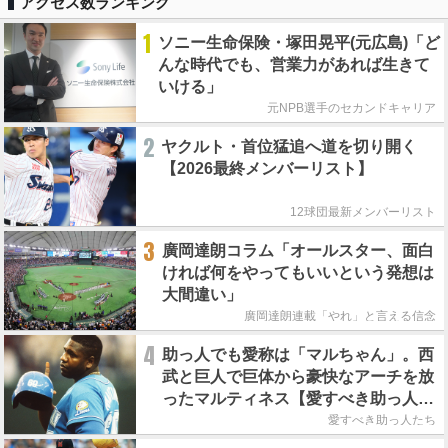
アクセス数ランキング
1
ソニー生命保険・塚田晃平(元広島)「ど
んな時代でも、営業力があれば生きて
いける」
元NPB選手のセカンドキャリア
2
ヤクルト・首位猛追へ道を切り開く
【2026最終メンバーリスト】
12球団最新メンバーリスト
3
廣岡達朗コラム「オールスター、面白
ければ何をやってもいいという発想は
大間違い」
廣岡達朗連載「やれ」と言える信念
4
助っ人でも愛称は「マルちゃん」。西
武と巨人で巨体から豪快なアーチを放
ったマルティネス【愛すべき助っ人た
ち】
愛すべき助っ人たち