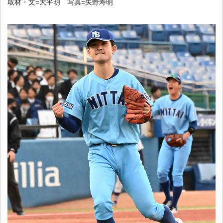
取材・文=大平明 写真=矢野寿明