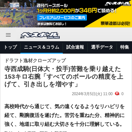
トップ
ニュース＆コラム
試合速報
選手データ
特集
ドラフト逸材クローズアップ
寺西成騎(日体大・投手)苦難を乗り越えた
153キロ右腕「すべてのボールの精度を上
げて、引き出しを増やす」
2024年3月5日(火) 11:00
0
高校時代から通じて、気の遠くなるようなリハビリを
経て、剛腕復活を遂げた。苦労を重ねた分、精神的に
強く、地道に取り組む大切さを十分に理解している。