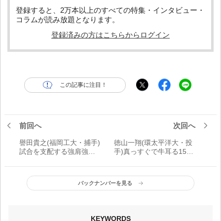
登録すると、2万本以上のすべての特集・インタビュー・
コラムが読み放題となります。
登録済みの方はこちらからログイン
この記事に注目！
前回へ
次回へ
譽田貴之(福岡工大・捕手)
徳山一翔(環太平洋大・投
試合を支配する強肩強打
手)真っすぐで牛耳る153
の司令塔「プロに入って
キロ左腕「ドラフト1位で
活躍する。球界を代表す
プロへ行きたい」
るような捕手になりた
バックナンバーを見る
い」
KEYWORDS