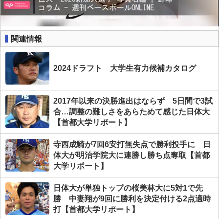
関連情報
2024ドラフト 大学生有力候補カタログ
2017年以来の決勝進出はならず 5日間で3試
合…調整の難しさをあらためて感じた日体大
【首都大学リポート】
寺西成騎が7回6安打無失点で勝利投手に 日
体大が明治学院大に連勝し勝ち点奪取【首都
大学リポート】
日体大が単独トップの桜美林大に5対1で先
勝 中妻翔が9回に勝利を決定付ける2点適時
打【首都大学リポート】