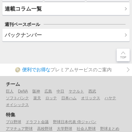
連載コラム一覧
週刊ベースボール
バックナンバー
便利でお得な
プレミアムサービスのご案内
P
チーム
巨人
DeNA
阪神
広島
中日
ヤクルト
西武
ソフトバンク
楽天
ロッテ
日本ハム
オリックス
ハヤテ
オイシックス
特集
プロ野球
ドラフト会議
野球日本代表 侍ジャパン
アマチュア野球
高校野球
大学野球
社会人野球
野球まとめ