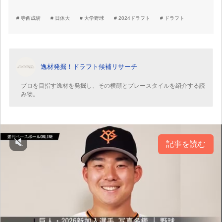
寺西成騎
日体大
大学野球
2024ドラフト
ドラフト
逸材発掘！ドラフト候補リサーチ
プロを目指す逸材を発掘し、その横顔とプレースタイルを紹介する読
み物。
記事を読む