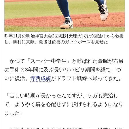
昨年11月の明治神宮大会2回戦[対天理大]では9回途中から救援
し、勝利に貢献。最後は歓喜のガッツポーズを見せた
かつて「スーパー中学生」と呼ばれた豪腕が右肩
の手術と3年間に及ぶ長いリハビリ期間を経て、つ
いに復活。
寺西成騎
がドラフト戦線へ帰ってきた。
「苦しい時期が長かったんですが、ケガも完治し
て、ようやく肩を心配せずに投げられるようになり
ました」