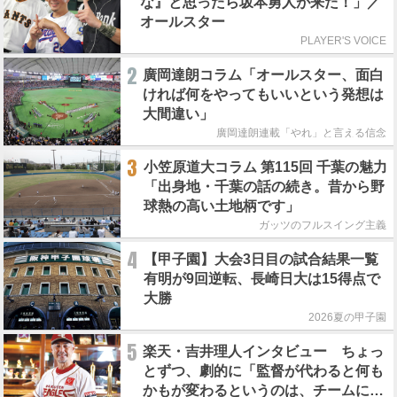
な』と思ったら坂本勇人が来た！」／
オールスター
PLAYER'S VOICE
2
廣岡達朗コラム「オールスター、面白
ければ何をやってもいいという発想は
大間違い」
廣岡達朗連載「やれ」と言える信念
3
小笠原道大コラム 第115回 千葉の魅力
「出身地・千葉の話の続き。昔から野
球熱の高い土地柄です」
ガッツのフルスイング主義
4
【甲子園】大会3日目の試合結果一覧
有明が9回逆転、長崎日大は15得点で
大勝
2026夏の甲子園
5
楽天・吉井理人インタビュー ちょっ
とずつ、劇的に「監督が代わると何も
かもが変わるというのは、チームにと