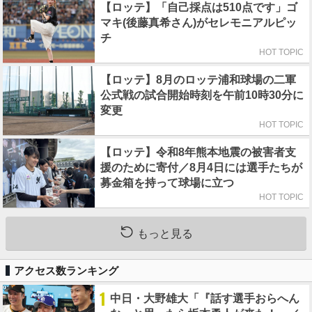
【ロッテ】「自己採点は510点です」ゴ
マキ(後藤真希さん)がセレモニアルピッ
チ
HOT TOPIC
【ロッテ】8月のロッテ浦和球場の二軍
公式戦の試合開始時刻を午前10時30分に
変更
HOT TOPIC
【ロッテ】令和8年熊本地震の被害者支
援のために寄付／8月4日には選手たちが
募金箱を持って球場に立つ
HOT TOPIC
もっと見る
アクセス数ランキング
1
中日・大野雄大「『話す選手おらへん