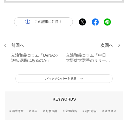
この記事に注目！
前回へ
次回へ
立浪和義コラム「DeNAの
立浪和義コラム「中日・
逆転優勝はあるのか」
大野雄大選手のリリース
位置の変化」
バックナンバーを見る
KEYWORDS
涌井秀章
楽天
打撃理論
立浪和義
超野球論
オススメ