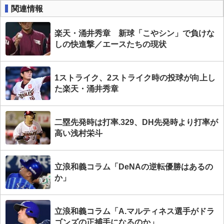
関連情報
楽天・涌井秀章 新球「こやシン」で負けな
しの快進撃／エースたちの現状
1ストライク、2ストライク時の投球が向上し
た楽天・涌井秀章
二塁先発時は打率.329、DH先発時より打率が
高い浅村栄斗
立浪和義コラム「DeNAの逆転優勝はあるの
か」
立浪和義コラム「A.マルティネス選手がドラ
ゴンズの正捕手になるのか」