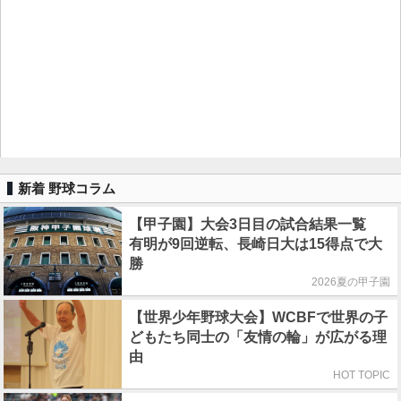
新着 野球コラム
【甲子園】大会3日目の試合結果一覧
有明が9回逆転、長崎日大は15得点で大
勝
2026夏の甲子園
【世界少年野球大会】WCBFで世界の子
どもたち同士の「友情の輪」が広がる理
由
HOT TOPIC