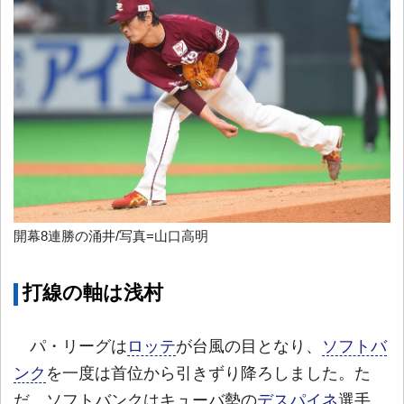
開幕8連勝の涌井/写真=山口高明
打線の軸は浅村
パ・リーグは
ロッテ
が台風の目となり、
ソフトバ
ンク
を一度は首位から引きずり降ろしました。た
だ、ソフトバンクはキューバ勢の
デスパイネ
選手、