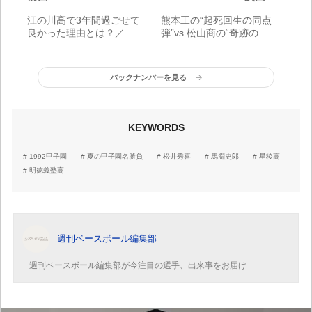
江の川高で3年間過ごせて
熊本工の“起死回生の同点
良かった理由とは？／谷
弾”vs.松山商の“奇跡のバ
繁元信コラム
ックホーム”／夏の甲子園
名勝負
バックナンバーを見る
KEYWORDS
1992甲子園
夏の甲子園名勝負
松井秀喜
馬淵史郎
星稜高
明徳義塾高
週刊ベースボール編集部
週刊ベースボール編集部が今注目の選手、出来事をお届け