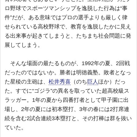
ロ野球でスポーツマンシップを逸脱した行為は“事
件”だが、ある意味ではプロの選手よりも厳しく律
せられている高校野球で、教育を逸脱したかに見え
る出来事が起きてしまうと、たちまち社会問題に発
展してしまう。
そんな場面の最たるものが、1992年の夏、2回戦
だったのではないか。勝者は明徳義塾。敗者となっ
た星稜の主砲は、
松井秀喜
（のち
巨人
ほか）だっ
た。すでに“ゴジラ”の異名を取っていた超高校級ス
ラッガー。1年の夏から四番打者として甲子園に出
場し、2年の夏には初本塁打、3年の春には2打席連
続を含む2試合連続3本塁打と、その打棒は群を抜い
ていた。