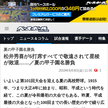
トップ
ニュース＆コラム
試合速報
選手データ
特集
夏の甲子園名勝負
松井秀喜が5打席すべてで敬遠されて星稜
が敗退……／夏の甲子園名勝負
2019年8月9日(金) 11:05
3
いよいよ第101回大会を迎える夏の高校野球。1915
年、つまり大正4年に始まり、昭和、平成という時代を
経て、この夏が令和最初の大会でもある。昨夏、平成
最後の大会となった100回までの長い歴史の中で繰り広