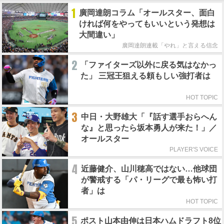
1
廣岡達朗コラム「オールスター、面白
ければ何をやってもいいという発想は
大間違い」
廣岡達朗連載「やれ」と言える信念
2
「ファイターズ以外に戻る気はなかっ
た」 三冠王狙える頼もしい強打者は
HOT TOPIC
3
中日・大野雄大「『話す選手おらへん
な』と思ったら坂本勇人が来た！」／
オールスター
PLAYER'S VOICE
4
近藤健介、山川穂高ではない…他球団
が警戒する「パ・リーグで最も怖い打
者」は
HOT TOPIC
5
ポスト山本由伸は日本ハムドラフト8位