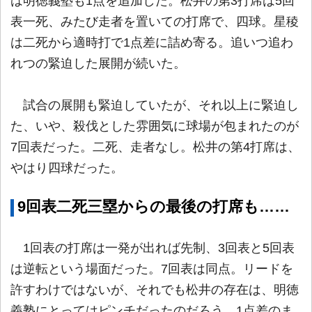
は明徳義塾も1点を追加した。松井の第3打席は5回
表一死、みたび走者を置いての打席で、四球。星稜
は二死から適時打で1点差に詰め寄る。追いつ追わ
れつの緊迫した展開が続いた。
試合の展開も緊迫していたが、それ以上に緊迫し
た、いや、殺伐とした雰囲気に球場が包まれたのが
7回表だった。二死、走者なし。松井の第4打席は、
やはり四球だった。
9回表二死三塁からの最後の打席も……
1回表の打席は一発が出れば先制、3回表と5回表
は逆転という場面だった。7回表は同点。リードを
許すわけではないが、それでも松井の存在は、明徳
義塾にとってはピンチだったのだろう。1点差のま