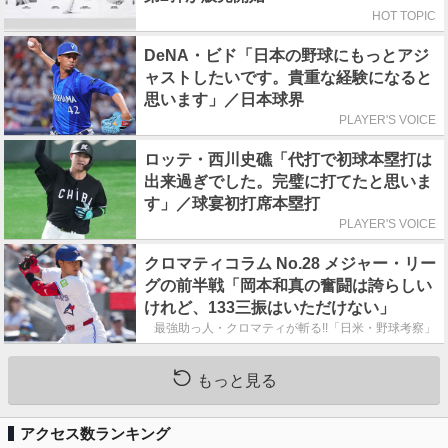
HOT TOPIC
DeNA・ビド「日本の野球にもっとアジ
ャストしたいです。貴重な経験になると
思います」／日本球界
PLAYER'S VOICE
ロッテ・西川史礁「代打で初球本塁打は
出来過ぎでした。完璧に打てたと思いま
す」／球宴初打席本塁打
PLAYER'S VOICE
クロマティコラム No.28 メジャー・リー
グの前半戦「岡本和真の奮闘は誇らしい
けれど、133三振はいただけない」
最強助っ人・クロマティが斬る!!「日米・野球考察」
もっと見る
アクセス数ランキング