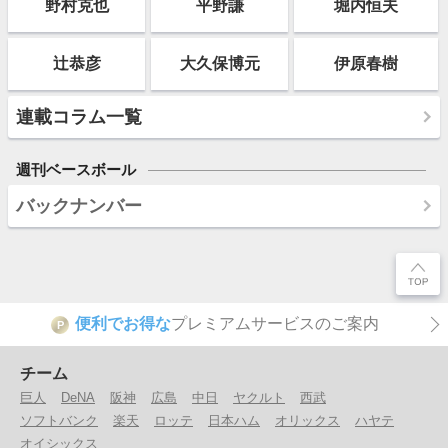
野村克也
平野謙
堀内恒夫
辻恭彦
大久保博元
伊原春樹
連載コラム一覧
週刊ベースボール
バックナンバー
便利でお得な
プレミアムサービスのご案内
P
チーム
巨人
DeNA
阪神
広島
中日
ヤクルト
西武
ソフトバンク
楽天
ロッテ
日本ハム
オリックス
ハヤテ
オイシックス