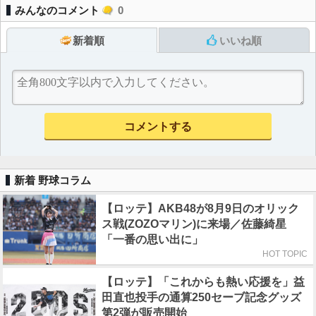
みんなのコメント
0
新着順
いいね順
新着 野球コラム
【ロッテ】AKB48が8月9日のオリック
ス戦(ZOZOマリン)に来場／佐藤綺星
「一番の思い出に」
HOT TOPIC
【ロッテ】「これからも熱い応援を」益
田直也投手の通算250セーブ記念グッズ
第2弾が販売開始