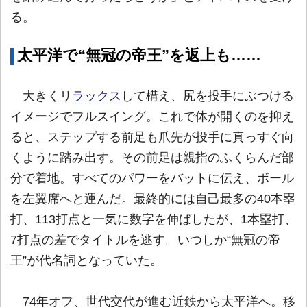
る。
太平洋で“無冠の帝王”を返上も……
大きくリ
ラックス
して構え、尻を投手にぶつける
イメージでフルスイング。これで体が開くのを抑え
ると、ステップする前足も爪先が投手に真っすぐ向
くように踏み出す。その前足は親指のふくらんだ部
分で着地。すべてのパワーをバットに伝え、ボール
を左翼席へと運んだ。最終的には自己最多の40本塁
打、113打点と一気に数字を伸ばしたが、1本塁打、
7打点の差でタイトルを逃す。いつしか“無冠の帝
王”が代名詞となっていた。
74年オフ、世代交代が進む近鉄から太平洋へ。移