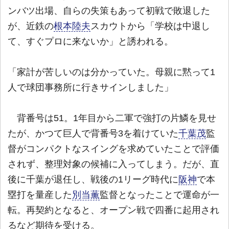
ンバツ出場、自らの失策もあって初戦で敗退した
が、近鉄の
根本陸夫
スカウトから「学校は中退し
て、すぐプロに来ないか」と誘われる。
「家計が苦しいのは分かっていた。母親に黙って1
人で球団事務所に行きサインしました」
背番号は51。1年目から二軍で強打の片鱗を見せ
たが、かつて巨人で背番号3を着けていた
千葉茂
監
督がコンパクトなスイングを求めていたことで評価
されず、整理対象の候補に入ってしまう。だが、直
後に千葉が退任し、戦後の1リーグ時代に
阪神
で本
塁打を量産した
別当薫
監督となったことで運命が一
転。再契約となると、オープン戦で四番に起用され
るなど期待を受ける。