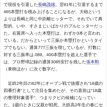
で現役を引退した
長嶋茂雄
。翌81年に引退するまで
465本塁打を積み上げることになるが、大砲という
よりは長嶋と同じ中距離ヒッターで、それでいて典
型的、いや、すさまじいばかりのプルヒッターだっ
た。右翼席へ入った本塁打は、わずか3本と言われ
ている。だからといって三振か本塁打かというタイ
プでもない。通算777三振を喫しているが、打数に
対する三振率は.089。400本塁打を超えた選手で
は、プロ野球記録の通算3085安打を残した
張本勲
（東映ほか）に次ぐ数字だ。
近鉄2年目の62年にオープン戦で抜擢され“18歳の
四番打者”として注目を集めたが、その直前は“18歳
の整理対象選手”、つまりクビの候補になってい
た。1歳のときに父親が戦死。大鉄高2年生の春にセ