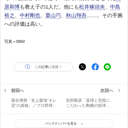
原和博
も教え子の1人だ。他にも
松井稼頭央
、
中島
裕之
、
中村剛也
、
栗山巧
、
秋山翔吾
……。その手腕
への評価は高い。
写真＝BBM
この記事に注目！
前回へ
次回へ
落合博満「史上最強“オレ
別所毅彦「直球と完投に
流”の真髄」／プロ野球20
こだわった剛腕の投球理
世紀の男たち
念」／プロ野球20世紀の
男たち
バックナンバーを見る