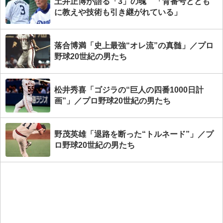
土井正博が語る「3」の魂 「背番号ととも
に教えや技術も引き継がれている」
落合博満「史上最強“オレ流”の真髄」／プロ
野球20世紀の男たち
松井秀喜「ゴジラの“巨人の四番1000日計
画”」／プロ野球20世紀の男たち
野茂英雄「退路を断った“トルネード”」／プ
ロ野球20世紀の男たち