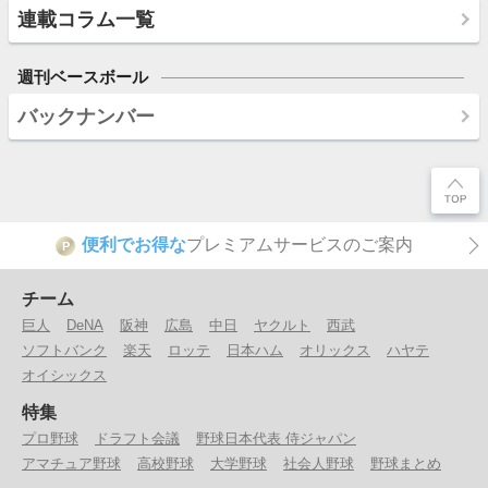
連載コラム一覧
週刊ベースボール
バックナンバー
便利でお得な
プレミアムサービスのご案内
P
チーム
巨人
DeNA
阪神
広島
中日
ヤクルト
西武
ソフトバンク
楽天
ロッテ
日本ハム
オリックス
ハヤテ
オイシックス
特集
プロ野球
ドラフト会議
野球日本代表 侍ジャパン
アマチュア野球
高校野球
大学野球
社会人野球
野球まとめ