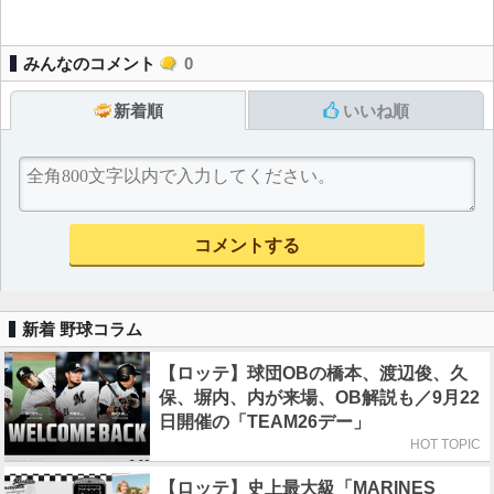
みんなのコメント
0
新着順
いいね順
新着 野球コラム
【ロッテ】球団OBの橋本、渡辺俊、久
保、塀内、内が来場、OB解説も／9月22
日開催の「TEAM26デー」
HOT TOPIC
【ロッテ】史上最大級「MARINES