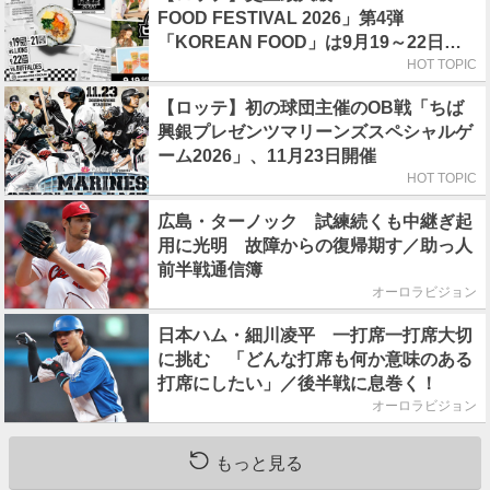
FOOD FESTIVAL 2026」第4弾
「KOREAN FOOD」は9月19～22日／
初日はビール半額デー
HOT TOPIC
【ロッテ】初の球団主催のOB戦「ちば
興銀プレゼンツマリーンズスペシャルゲ
ーム2026」、11月23日開催
HOT TOPIC
広島・ターノック 試練続くも中継ぎ起
用に光明 故障からの復帰期す／助っ人
前半戦通信簿
オーロラビジョン
日本ハム・細川凌平 一打席一打席大切
に挑む 「どんな打席も何か意味のある
打席にしたい」／後半戦に息巻く！
オーロラビジョン
もっと見る