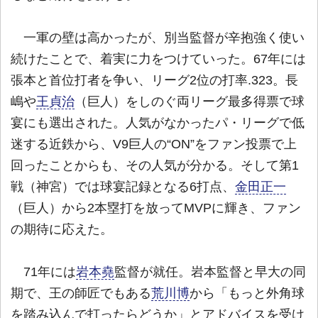
一軍の壁は高かったが、別当監督が辛抱強く使い
続けたことで、着実に力をつけていった。67年には
張本と首位打者を争い、リーグ2位の打率.323。長
嶋や
王貞治
（巨人）をしのぐ両リーグ最多得票で球
宴にも選出された。人気がなかったパ・リーグで低
迷する近鉄から、V9巨人の“ON”をファン投票で上
回ったことからも、その人気が分かる。そして第1
戦（神宮）では球宴記録となる6打点、
金田正一
（巨人）から2本塁打を放ってMVPに輝き、ファン
の期待に応えた。
71年には
岩本堯
監督が就任。岩本監督と早大の同
期で、王の師匠でもある
荒川博
から「もっと外角球
を踏み込んで打ったらどうか」とアドバイスを受け