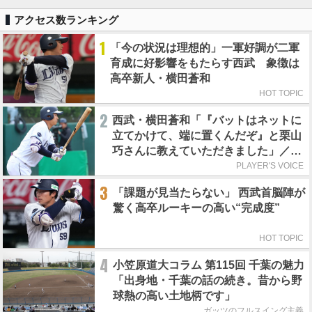
アクセス数ランキング
1
「今の状況は理想的」一軍好調が二軍
育成に好影響をもたらす西武 象徴は
高卒新人・横田蒼和
HOT TOPIC
2
西武・横田蒼和「『バットはネットに
立てかけて、端に置くんだぞ』と栗山
巧さんに教えていただきました」／憧
れの人からの金言
PLAYER'S VOICE
3
「課題が見当たらない」 西武首脳陣が
驚く高卒ルーキーの高い“完成度”
HOT TOPIC
4
小笠原道大コラム 第115回 千葉の魅力
「出身地・千葉の話の続き。昔から野
球熱の高い土地柄です」
ガッツのフルスイング主義