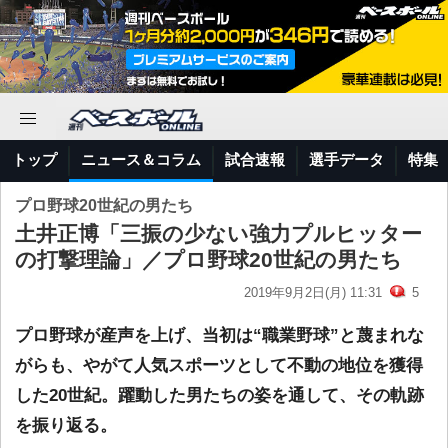
トップ
ニュース＆コラム
試合速報
選手データ
特集
プロ野球20世紀の男たち
土井正博「三振の少ない強力プルヒッター
の打撃理論」／プロ野球20世紀の男たち
2019年9月2日(月) 11:31
5
プロ野球が産声を上げ、当初は“職業野球”と蔑まれな
がらも、やがて人気スポーツとして不動の地位を獲得
した20世紀。躍動した男たちの姿を通して、その軌跡
を振り返る。