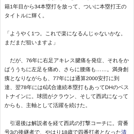
籍1年目から34本塁打を放って、ついに本塁打王の
タイトルに輝く。
「ようやく1つ。これで楽になるんじゃないかな。
まだまだ狙いますよ」
だが、76年に右足アキレス腱痛を発症、それをか
ばううちに左足を痛め、さらに腰痛も……。満身創
痍となりながらも、77年には通算2000安打に到
達、翌78年には6試合連続本塁打もあってDHのベス
トナインに。球団がクラウン、そして西武になって
からも、主軸として活躍を続けた。
引退後は解説者を経て西武の打撃コーチに。背番
号3の後継者で、やはり18歳で四番打者となった
清