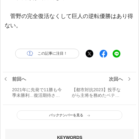
菅野の完全復活なくして巨人の逆転優勝はあり得
ない。
この記事に注目！
前回へ
次回へ
2021年に先発で11勝も今
【都市対抗2023】投手な
季未勝利…復活期待され
がら主将を務めたベテラ
る「巨人の左腕」は
ン右腕 “Hondaの守護
神”福島由登はチームの精
神安定剤
バックナンバーを見る
KEYWORDS