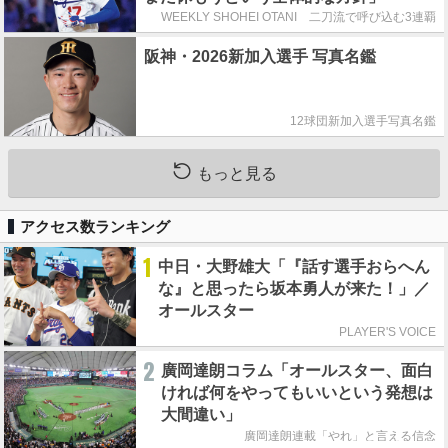
WEEKLY SHOHEI OTANI 二刀流で呼び込む3連覇
阪神・2026新加入選手 写真名鑑
12球団新加入選手写真名鑑
もっと見る
アクセス数ランキング
1
中日・大野雄大「『話す選手おらへん
な』と思ったら坂本勇人が来た！」／
オールスター
PLAYER'S VOICE
2
廣岡達朗コラム「オールスター、面白
ければ何をやってもいいという発想は
大間違い」
廣岡達朗連載「やれ」と言える信念