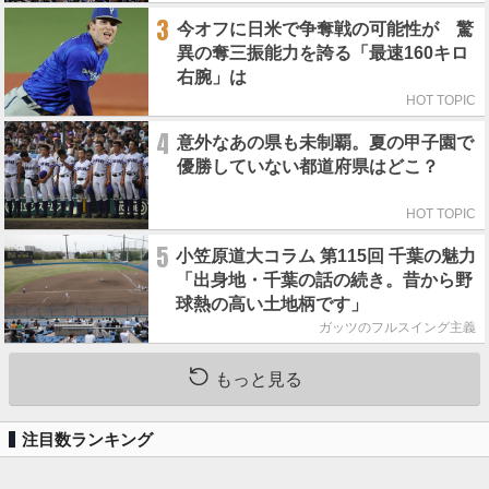
3
今オフに日米で争奪戦の可能性が 驚
異の奪三振能力を誇る「最速160キロ
右腕」は
HOT TOPIC
4
意外なあの県も未制覇。夏の甲子園で
優勝していない都道府県はどこ？
HOT TOPIC
5
小笠原道大コラム 第115回 千葉の魅力
「出身地・千葉の話の続き。昔から野
球熱の高い土地柄です」
ガッツのフルスイング主義
もっと見る
注目数ランキング