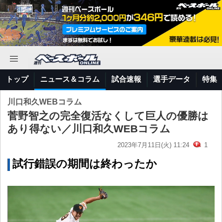
トップ
ニュース＆コラム
試合速報
選手データ
特集
川口和久WEBコラム
菅野智之の完全復活なくして巨人の優勝は
あり得ない／川口和久WEBコラム
2023年7月11日(火) 11:24
1
試行錯誤の期間は終わったか