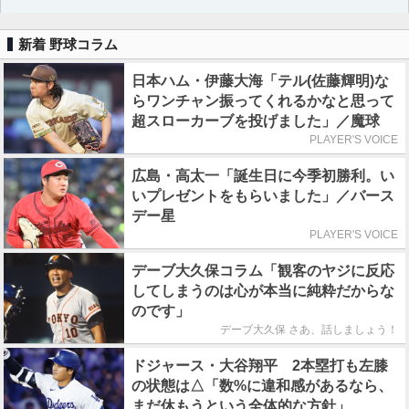
新着 野球コラム
日本ハム・伊藤大海「テル(佐藤輝明)な
らワンチャン振ってくれるかなと思って
超スローカーブを投げました」／魔球
PLAYER'S VOICE
広島・高太一「誕生日に今季初勝利。い
いプレゼントをもらいました」／バース
デー星
PLAYER'S VOICE
デーブ大久保コラム「観客のヤジに反応
してしまうのは心が本当に純粋だからな
のです」
デーブ大久保 さあ、話しましょう！
ドジャース・大谷翔平 2本塁打も左膝
の状態は△「数%に違和感があるなら、
まだ休もうという全体的な方針」