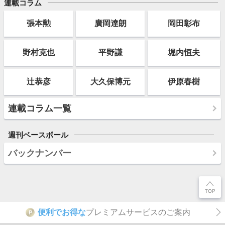
連載コラム
張本勲
廣岡達朗
岡田彰布
野村克也
平野謙
堀内恒夫
辻恭彦
大久保博元
伊原春樹
連載コラム一覧
週刊ベースボール
バックナンバー
便利でお得な
プレミアムサービスのご案内
P