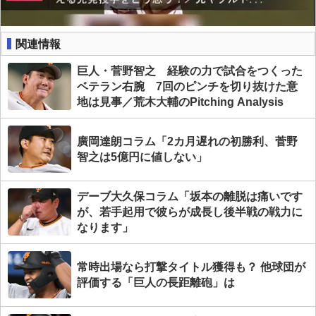
関連情報
巨人・菅野智之 経験の力で試合をつくった
ベテラン右腕 7回のピンチを切り抜けた意
地は見事／荒木大輔のPitching Analysis
廣岡達朗コラム「2カ月遅れの初勝利、菅野
智之は5億円に値しない」
デーブ大久保コラム「坂本の離脱は痛いです
が、若手起用で彼らが成長し後半戦の戦力に
なります」
常時出場なら打撃タイトル獲得も？ 他球団が
評価する「巨人の長距離砲」は