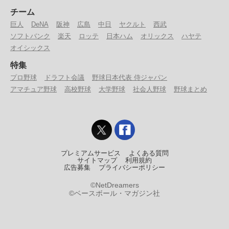
チーム
巨人
DeNA
阪神
広島
中日
ヤクルト
西武
ソフトバンク
楽天
ロッテ
日本ハム
オリックス
ハヤテ
オイシックス
特集
プロ野球
ドラフト会議
野球日本代表 侍ジャパン
アマチュア野球
高校野球
大学野球
社会人野球
野球まとめ
プレミアムサービス
よくある質問
サイトマップ
利用規約
広告募集
プライバシーポリシー
©NetDreamers
©ベースボール・マガジン社