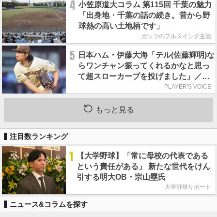
4
小笠原道大コラム 第115回 千葉の魅力
「出身地・千葉の話の続き。昔から野
球熱の高い土地柄です」
ガッツのフルスイング主義
5
日本ハム・伊藤大海「テル(佐藤輝明)な
らワンチャン振ってくれるかなと思っ
て超スローカーブを投げました」／魔
球
PLAYER'S VOICE
もっと見る
注目数ランキング
1
【大学野球】「常に母校の代表である
という責任がある」 新たな世代をけん
引する明大OB・宗山塁氏
大学野球リポート
ニュース&コラムを探す