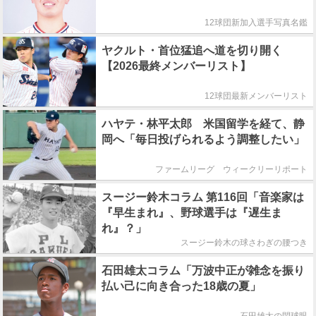
12球団新加入選手写真名鑑
ヤクルト・首位猛追へ道を切り開く
【2026最終メンバーリスト】
12球団最新メンバーリスト
ハヤテ・林平太郎 米国留学を経て、静
岡へ「毎日投げられるよう調整したい」
ファームリーグ ウィークリーリポート
スージー鈴木コラム 第116回「音楽家は
『早生まれ』、野球選手は『遅生ま
れ』？」
スージー鈴木の球さわぎの腰つき
石田雄太コラム「万波中正が雑念を振り
払い己に向き合った18歳の夏」